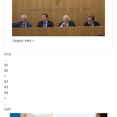
Llegeix més »
First
...
30
40
«
42
43
44
»
...
Last