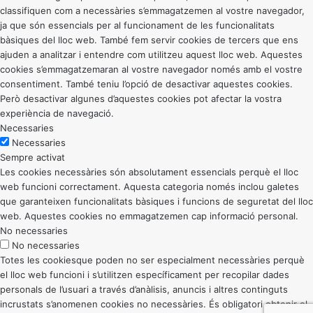
classifiquen com a necessàries s’emmagatzemen al vostre navegador,
ja que són essencials per al funcionament de les funcionalitats
bàsiques del lloc web. També fem servir cookies de tercers que ens
ajuden a analitzar i entendre com utilitzeu aquest lloc web. Aquestes
cookies s’emmagatzemaran al vostre navegador només amb el vostre
consentiment. També teniu l’opció de desactivar aquestes cookies.
Però desactivar algunes d’aquestes cookies pot afectar la vostra
experiència de navegació.
Necessaries
Necessaries
Sempre activat
Les cookies necessàries són absolutament essencials perquè el lloc
web funcioni correctament. Aquesta categoria només inclou galetes
que garanteixen funcionalitats bàsiques i funcions de seguretat del lloc
web. Aquestes cookies no emmagatzemen cap informació personal.
No necessaries
No necessaries
Totes les cookiesque poden no ser especialment necessàries perquè
el lloc web funcioni i s’utilitzen específicament per recopilar dades
personals de l’usuari a través d’anàlisis, anuncis i altres continguts
incrustats s’anomenen cookies no necessàries. És obligatori obtenir el