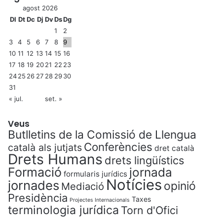
agost 2026
Dl
Dt
Dc
Dj
Dv
Ds
Dg
1
2
3
4
5
6
7
8
9
10
11
12
13
14
15
16
17
18
19
20
21
22
23
24
25
26
27
28
29
30
31
« jul.
set. »
Veus
Butlletins de la Comissió de Llengua
Conferències
català als jutjats
dret català
Drets Humans
drets lingüístics
Formació
jornada
formularis jurídics
Notícies
jornades
opinió
Mediació
Presidència
Taxes
Projectes Internacionals
terminologia jurídica
Torn d'Ofici