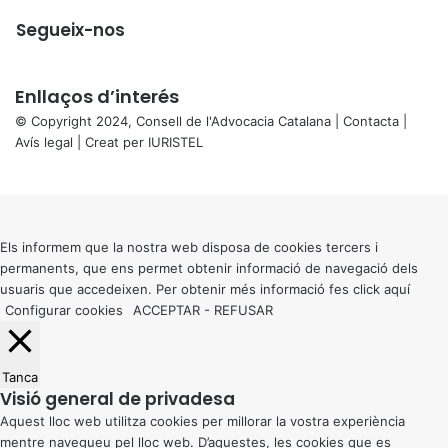
Segueix-nos
Enllaços d’interés
© Copyright 2024, Consell de l'Advocacia Catalana |
Contacta
|
Avís legal
| Creat per
IURISTEL
X
Back
to
top
button
Els informem que la nostra web disposa de cookies tercers i
permanents, que ens permet obtenir informació de navegació dels
usuaris que accedeixen. Per obtenir més informació fes click
aquí
Configurar cookies
ACCEPTAR
-
REFUSAR
Tanca
Visió general de privadesa
Aquest lloc web utilitza cookies per millorar la vostra experiència
mentre navegueu pel lloc web. D’aquestes, les cookies que es