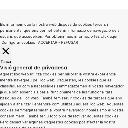
X
Back
to
top
button
Els informem que la nostra web disposa de cookies tercers i
permanents, que ens permet obtenir informació de navegació dels
usuaris que accedeixen. Per obtenir més informació fes click
aquí
Configurar cookies
ACCEPTAR
-
REFUSAR
Tanca
Visió general de privadesa
Aquest lloc web utilitza cookies per millorar la vostra experiència
mentre navegueu pel lloc web. D’aquestes, les cookies que es
classifiquen com a necessàries s’emmagatzemen al vostre navegador,
ja que són essencials per al funcionament de les funcionalitats
bàsiques del lloc web. També fem servir cookies de tercers que ens
ajuden a analitzar i entendre com utilitzeu aquest lloc web. Aquestes
cookies s’emmagatzemaran al vostre navegador només amb el vostre
consentiment. També teniu l’opció de desactivar aquestes cookies.
Però desactivar algunes d’aquestes cookies pot afectar la vostra