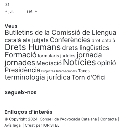
31
« jul.
set. »
Veus
Butlletins de la Comissió de Llengua
Conferències
català als jutjats
dret català
Drets Humans
drets lingüístics
Formació
jornada
formularis jurídics
Notícies
jornades
opinió
Mediació
Presidència
Taxes
Projectes Internacionals
terminologia jurídica
Torn d'Ofici
Segueix-nos
Enllaços d’interés
© Copyright 2024, Consell de l'Advocacia Catalana |
Contacta
|
Avís legal
| Creat per
IURISTEL