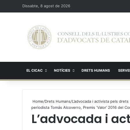
Dissabte, 8 agost de 2026
EL CICAC
NOTÍCIES
DRETS HUMANS
SERVEI
Home
/
Drets Humans
/
L’advocada i activista pels dre
periodista Tomás Alcoverro, Premis ‘Valor’ 2016 del Co
L’advocada i act