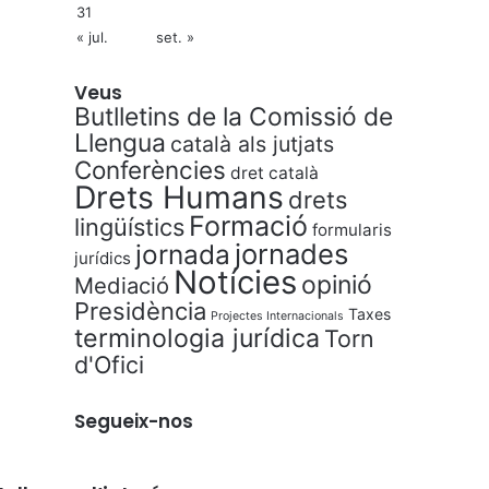
31
« jul.
set. »
Veus
Butlletins de la Comissió de
Llengua
català als jutjats
Conferències
dret català
Drets Humans
drets
Formació
lingüístics
formularis
jornades
jornada
jurídics
Notícies
opinió
Mediació
Presidència
Taxes
Projectes Internacionals
terminologia jurídica
Torn
d'Ofici
Segueix-nos