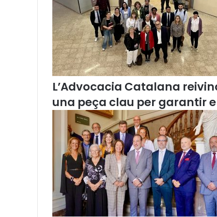
2
0
1
6
)
L’Advocacia Catalana reivind
una peça clau per garantir 