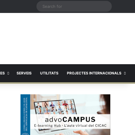
X
Search
for
EES
SERVEIS
UTILITATS
PROJECTES INTERNACIONALS