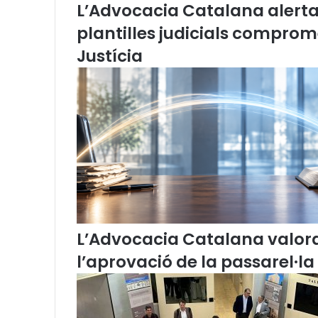
L’Advocacia Catalana alerta d
o
m
plantilles judicials comprom
i
Justícia
s
s
i
ó
d
e
L
l
e
n
g
u
a
L’Advocacia Catalana valor
(
l’aprovació de la passarel·la
m
a
i
g