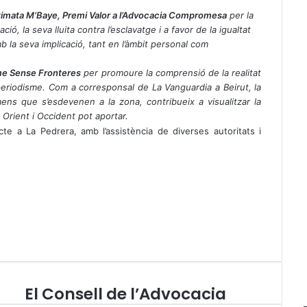
timata M’Baye, Premi Valor a l’Advocacia Compromesa
per la
ó, la seva lluita contra l’esclavatge i a favor de la igualtat
 la seva implicació, tant en l’àmbit personal com
sme Sense Fronteres
per promoure la comprensió de la realitat
el periodisme. Com a corresponsal de La Vanguardia a Beirut, la
mens que s’esdevenen a la zona, contribueix a visualitzar la
 Orient i Occident pot aportar.
cte a La Pedrera, amb l’assistència de diverses autoritats i
El Consell de l’Advocacia
E
l