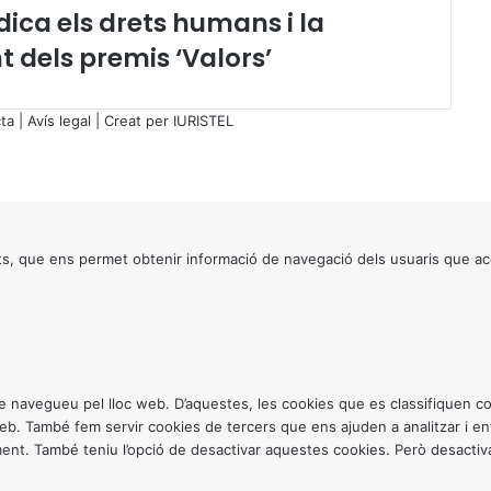
ica els drets humans i la
c
i
nt dels premis ‘Valors’
ó
i
f
ta
|
Avís legal
| Creat per
IURISTEL
o
r
m
a
c
i
s, que ens permet obtenir informació de navegació dels usuaris que ac
ó
d
’
a
d
v
ntre navegueu pel lloc web. D’aquestes, les cookies que es classifiquen
o
 web. També fem servir cookies de tercers que ens ajuden a analitzar i 
c
. També teniu l’opció de desactivar aquestes cookies. Però desactivar
a
t