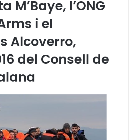
a M’Baye, l’ONG
rms i el
s Alcoverro,
016 del Consell de
alana