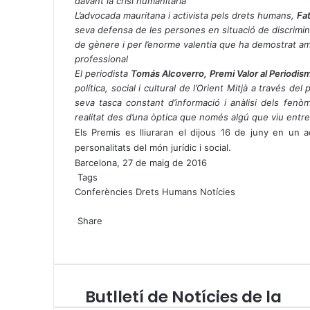
davant la crisi humanitària
L’advocada mauritana i activista pels drets humans,
Fa
seva defensa de les persones en situació de discriminaci
de gènere i per l’enorme valentia que ha demostrat amb
professional
El periodista
Tomás Alcoverro, Premi Valor al Periodi
política, social i cultural de l’Orient Mitjà a través d
seva tasca constant d’informació i anàlisi dels fenò
realitat des d’una òptica que només algú que viu entre
Els Premis es lliuraran el dijous 16 de juny en un a
personalitats del món jurídic i social.
Barcelona, 27 de maig de 2016
Tags
Conferències
Drets Humans
Notícies
X
W
T
Share
h
e
X
a
l
W
T
S
P
t
e
h
e
h
r
s
g
a
l
a
i
A
r
t
e
r
n
Butlletí de Notícies de la
B
p
a
s
g
e
t
u
p
m
A
r
v