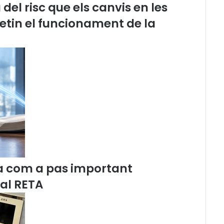
el risc que els canvis en les
a
t
etin el funcionament de la
a
l
a
n
a
i
n
i
c
i
a
a
G
i
a com a pas important
r
 al RETA
o
n
a
l