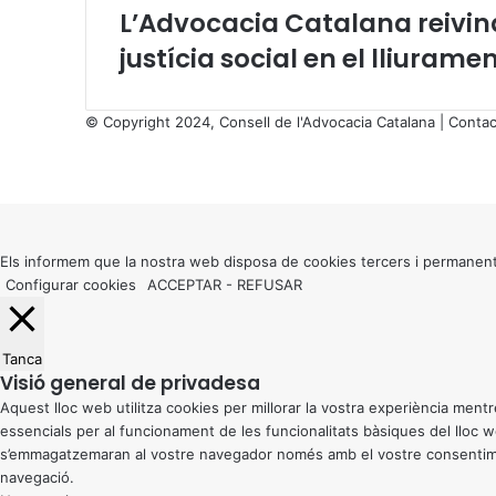
L’Advocacia Catalana reivind
justícia social en el lliurame
© Copyright 2024, Consell de l'Advocacia Catalana |
Contac
X
Facebook
X
WhatsApp
Telegram
Viber
Back
to
top
button
Els informem que la nostra web disposa de cookies tercers i permanent
Configurar cookies
ACCEPTAR
-
REFUSAR
Tanca
Visió general de privadesa
Aquest lloc web utilitza cookies per millorar la vostra experiència me
essencials per al funcionament de les funcionalitats bàsiques del lloc
s’emmagatzemaran al vostre navegador només amb el vostre consentiment
navegació.