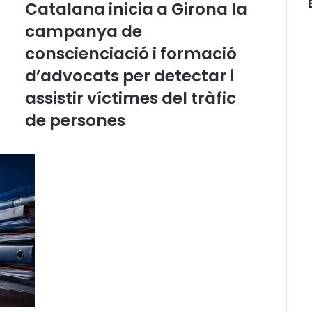
Catalana inicia a Girona la
C
campanya de
o
n
conscienciació i formació
s
e
d’advocats per detectar i
l
assistir víctimes del tràfic
l
d
de persones
e
l
’
A
d
v
o
c
a
c
i
a
C