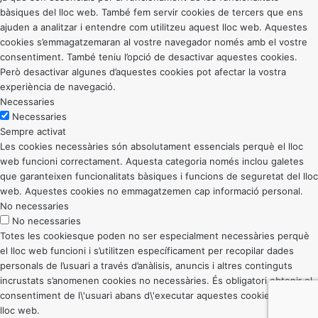
bàsiques del lloc web. També fem servir cookies de tercers que ens
ajuden a analitzar i entendre com utilitzeu aquest lloc web. Aquestes
cookies s’emmagatzemaran al vostre navegador només amb el vostre
consentiment. També teniu l’opció de desactivar aquestes cookies.
Però desactivar algunes d’aquestes cookies pot afectar la vostra
experiència de navegació.
Necessaries
Necessaries
Sempre activat
Les cookies necessàries són absolutament essencials perquè el lloc
web funcioni correctament. Aquesta categoria només inclou galetes
que garanteixen funcionalitats bàsiques i funcions de seguretat del lloc
web. Aquestes cookies no emmagatzemen cap informació personal.
No necessaries
No necessaries
Totes les cookiesque poden no ser especialment necessàries perquè
el lloc web funcioni i s’utilitzen específicament per recopilar dades
personals de l’usuari a través d’anàlisis, anuncis i altres continguts
incrustats s’anomenen cookies no necessàries. És obligatori obtenir el
consentiment de l\'usuari abans d\'executar aquestes cookies al vostre
lloc web.