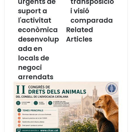
urgents de
transposició
C
1
suport a
i visió
:
9
A
/
l'activitat
comparada
n
1
econòmica
Related
à
9
l
3
desenvolup
Articles
i
7
ada en
s
d
i
e
locals de
d
p
negoci
e
r
l
o
arrendats
D
t
e
e
c
c
r
c
e
i
t
ó
L
d
l
e
e
l