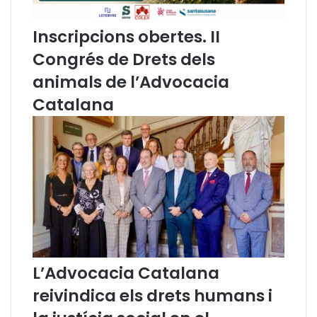
i
e
3
s
Inscripcions obertes. II
4
p
/
e
Congrés de Drets dels
2
r
animals de l’Advocacia
0
s
2
o
Catalana
0
n
,
e
d
s
e
a
2
l
0
e
d
r
'
t
o
a
c
d
t
o
L’Advocacia Catalana
u
r
b
e
reivindica els drets humans i
r
s