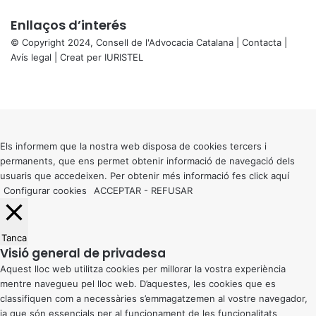
Enllaços d’interés
© Copyright 2024, Consell de l'Advocacia Catalana |
Contacta
|
Avís legal
| Creat per
IURISTEL
X
Facebook
X
WhatsApp
Telegram
Viber
Back
to
top
button
Els informem que la nostra web disposa de cookies tercers i
permanents, que ens permet obtenir informació de navegació dels
usuaris que accedeixen. Per obtenir més informació fes click
aquí
Configurar cookies
ACCEPTAR
-
REFUSAR
Tanca
Visió general de privadesa
Aquest lloc web utilitza cookies per millorar la vostra experiència
mentre navegueu pel lloc web. D’aquestes, les cookies que es
classifiquen com a necessàries s’emmagatzemen al vostre navegador,
ja que són essencials per al funcionament de les funcionalitats