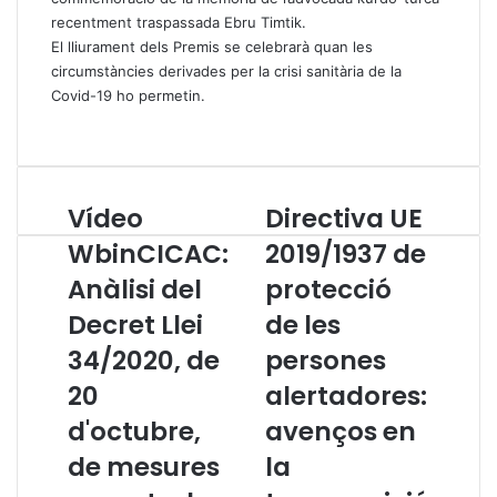
recentment traspassada Ebru Timtik.
El lliurament dels Premis se celebrarà quan les
circumstàncies derivades per la crisi sanitària de la
Covid-19 ho permetin.
Vídeo
Directiva UE
V
D
í
i
WbinCICAC:
2019/1937 de
d
r
Anàlisi del
protecció
e
e
o
c
Decret Llei
de les
W
t
b
34/2020, de
i
persones
i
v
20
alertadores:
n
a
C
U
d'octubre,
avenços en
I
E
de mesures
la
C
2
A
0