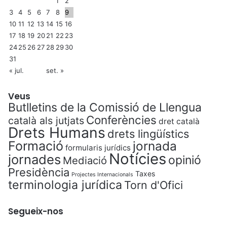
1
2
3
4
5
6
7
8
9
10
11
12
13
14
15
16
17
18
19
20
21
22
23
24
25
26
27
28
29
30
31
« jul.
set. »
Veus
Butlletins de la Comissió de Llengua
Conferències
català als jutjats
dret català
Drets Humans
drets lingüístics
Formació
jornada
formularis jurídics
Notícies
jornades
opinió
Mediació
Presidència
Taxes
Projectes Internacionals
terminologia jurídica
Torn d'Ofici
Segueix-nos