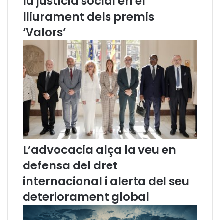
la justícia social en el
e
:
,
a
lliurament dels premis
d
v
‘Valors’
e
e
m
n
e
ç
s
o
u
s
r
e
e
n
s
l
u
a
r
t
g
r
e
a
L’advocacia alça la veu en
n
n
defensa del dret
t
s
s
p
internacional i alerta del seu
d
o
deteriorament global
e
s
s
i
u
c