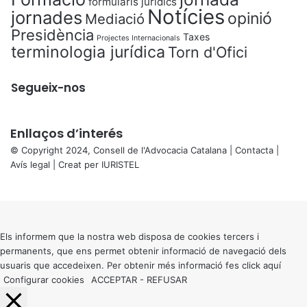
formularis jurídics
Notícies
jornades
opinió
Mediació
Presidència
Taxes
Projectes Internacionals
terminologia jurídica
Torn d'Ofici
Segueix-nos
Enllaços d’interés
© Copyright 2024, Consell de l'Advocacia Catalana |
Contacta
|
Avís legal
| Creat per
IURISTEL
X
Back
to
top
button
Els informem que la nostra web disposa de cookies tercers i
permanents, que ens permet obtenir informació de navegació dels
usuaris que accedeixen. Per obtenir més informació fes click
aquí
Configurar cookies
ACCEPTAR
-
REFUSAR