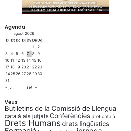
Agenda
agost 2026
Dl
Dt
Dc
Dj
Dv
Ds
Dg
1
2
3
4
5
6
7
8
9
10
11
12
13
14
15
16
17
18
19
20
21
22
23
24
25
26
27
28
29
30
31
« jul.
set. »
Veus
Butlletins de la Comissió de Llengua
Conferències
català als jutjats
dret català
Drets Humans
drets lingüístics
Formació
jornada