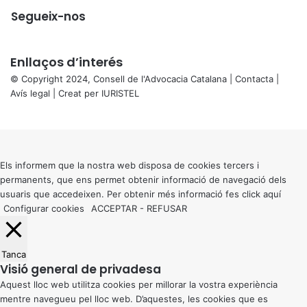
Segueix-nos
Enllaços d’interés
© Copyright 2024, Consell de l'Advocacia Catalana |
Contacta
|
Avís legal
| Creat per
IURISTEL
X
Back
to
top
button
Els informem que la nostra web disposa de cookies tercers i
permanents, que ens permet obtenir informació de navegació dels
usuaris que accedeixen. Per obtenir més informació fes click
aquí
Configurar cookies
ACCEPTAR
-
REFUSAR
Tanca
Visió general de privadesa
Aquest lloc web utilitza cookies per millorar la vostra experiència
mentre navegueu pel lloc web. D’aquestes, les cookies que es