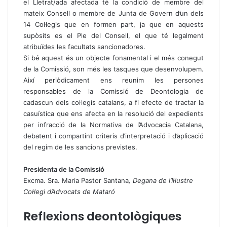
el Lletrat/ada afectada té la condició de membre del
mateix Consell o membre de Junta de Govern d’un dels
14 Col·legis que en formen part, ja que en aquests
supòsits es el Ple del Consell, el que té legalment
atribuïdes les facultats sancionadores.
Si bé aquest és un objecte fonamental i el més conegut
de la Comissió, son més les tasques que desenvolupem.
Així periòdicament ens reunim les persones
responsables de la Comissió de Deontologia de
cadascun dels col·legis catalans, a fi efecte de tractar la
casuística que ens afecta en la resolució del expedients
per infracció de la Normativa de l’Advocacia Catalana,
debatent i compartint criteris d’interpretació i d’aplicació
del regim de les sancions previstes.
Presidenta de la Comissió
Excma. Sra. Maria Pastor Santana
, Degana de l’Il·lustre
Col·legi d’Advocats de Mataró
Reflexions deontològiques