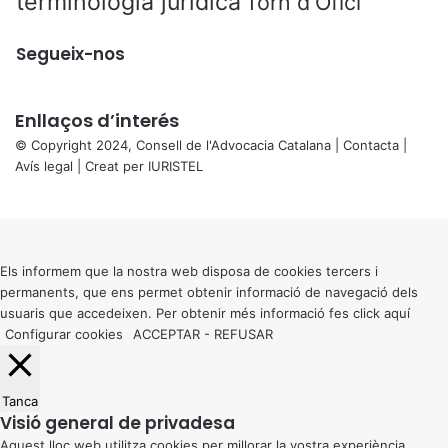
terminologia jurídica
Torn d'Ofici
Segueix-nos
Enllaços d’interés
© Copyright 2024, Consell de l'Advocacia Catalana |
Contacta
|
Avís legal
| Creat per
IURISTEL
X
Back
to
top
button
Els informem que la nostra web disposa de cookies tercers i
permanents, que ens permet obtenir informació de navegació dels
usuaris que accedeixen. Per obtenir més informació fes click
aquí
Configurar cookies
ACCEPTAR
-
REFUSAR
Tanca
Visió general de privadesa
Aquest lloc web utilitza cookies per millorar la vostra experiència