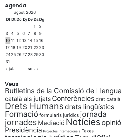
Agenda
agost 2026
Dl
Dt
Dc
Dj
Dv
Ds
Dg
1
2
3
4
5
6
7
8
9
10
11
12
13
14
15
16
17
18
19
20
21
22
23
24
25
26
27
28
29
30
31
« jul.
set. »
Veus
Butlletins de la Comissió de Llengua
Conferències
català als jutjats
dret català
Drets Humans
drets lingüístics
Formació
jornada
formularis jurídics
Notícies
jornades
opinió
Mediació
Presidència
Taxes
Projectes Internacionals