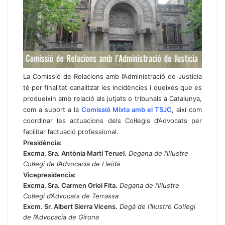
La Comissió de Relacions amb l’Administració de Justícia
té per finalitat canalitzar les incidències i queixes que es
produeixin amb relació als jutjats o tribunals a Catalunya,
com a suport a la
Comissió Mixta amb el TSJC
, així com
coordinar les actuacions dels Col·legis d’Advocats per
facilitar l’actuació professional.
Presidència:
Excma. Sra. Antònia Martí Teruel.
Degana de l’Il·lustre
Col·legi de l’Advocacia de Lleida
Vicepresidencia:
Excma. Sra. Carmen Oriol Fita.
Degana de l’Il·lustre
Col·legi d’Advocats de Terrassa
Excm. Sr. Albert Sierra Vicens.
Degà de l’Il·lustre Col·legi
de l’Advocacia de Girona