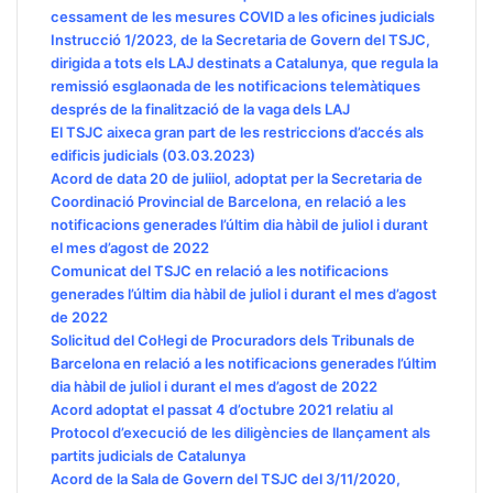
cessament de les mesures COVID a les oficines judicials
Instrucció 1/2023, de la Secretaria de Govern del TSJC,
dirigida a tots els LAJ destinats a Catalunya, que regula la
remissió esglaonada de les notificacions telemàtiques
després de la finalització de la vaga dels LAJ
El TSJC aixeca gran part de les restriccions d’accés als
edificis judicials (03.03.2023)
Acord de data 20 de juliiol, adoptat per la Secretaria de
Coordinació Provincial de Barcelona, en relació a les
notificacions generades l’últim dia hàbil de juliol i durant
el mes d’agost de 2022
Comunicat del TSJC en relació a les notificacions
generades l’últim dia hàbil de juliol i durant el mes d’agost
de 2022
Solicitud del Col·legi de Procuradors dels Tribunals de
Barcelona en relació a les notificacions generades l’últim
dia hàbil de juliol i durant el mes d’agost de 2022
Acord adoptat el passat 4 d’octubre 2021 relatiu al
Protocol d’execució de les diligències de llançament als
partits judicials de Catalunya
Acord de la Sala de Govern del TSJC del 3/11/2020,