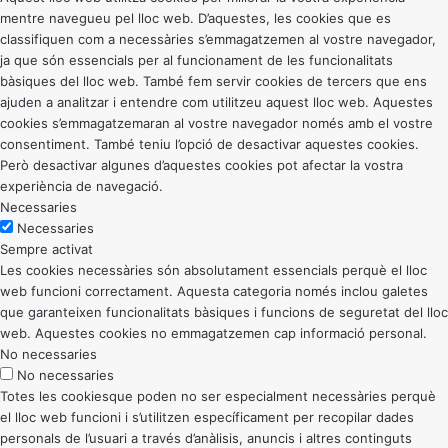
mentre navegueu pel lloc web. D’aquestes, les cookies que es
classifiquen com a necessàries s’emmagatzemen al vostre navegador,
ja que són essencials per al funcionament de les funcionalitats
bàsiques del lloc web. També fem servir cookies de tercers que ens
ajuden a analitzar i entendre com utilitzeu aquest lloc web. Aquestes
cookies s’emmagatzemaran al vostre navegador només amb el vostre
consentiment. També teniu l’opció de desactivar aquestes cookies.
Però desactivar algunes d’aquestes cookies pot afectar la vostra
experiència de navegació.
Necessaries
Necessaries
Sempre activat
Les cookies necessàries són absolutament essencials perquè el lloc
web funcioni correctament. Aquesta categoria només inclou galetes
que garanteixen funcionalitats bàsiques i funcions de seguretat del lloc
web. Aquestes cookies no emmagatzemen cap informació personal.
No necessaries
No necessaries
Totes les cookiesque poden no ser especialment necessàries perquè
el lloc web funcioni i s’utilitzen específicament per recopilar dades
personals de l’usuari a través d’anàlisis, anuncis i altres continguts