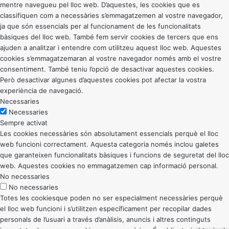
mentre navegueu pel lloc web. D’aquestes, les cookies que es
classifiquen com a necessàries s’emmagatzemen al vostre navegador,
ja que són essencials per al funcionament de les funcionalitats
bàsiques del lloc web. També fem servir cookies de tercers que ens
ajuden a analitzar i entendre com utilitzeu aquest lloc web. Aquestes
cookies s’emmagatzemaran al vostre navegador només amb el vostre
consentiment. També teniu l’opció de desactivar aquestes cookies.
Però desactivar algunes d’aquestes cookies pot afectar la vostra
experiència de navegació.
Necessaries
Necessaries
Sempre activat
Les cookies necessàries són absolutament essencials perquè el lloc
web funcioni correctament. Aquesta categoria només inclou galetes
que garanteixen funcionalitats bàsiques i funcions de seguretat del lloc
web. Aquestes cookies no emmagatzemen cap informació personal.
No necessaries
No necessaries
Totes les cookiesque poden no ser especialment necessàries perquè
el lloc web funcioni i s’utilitzen específicament per recopilar dades
personals de l’usuari a través d’anàlisis, anuncis i altres continguts