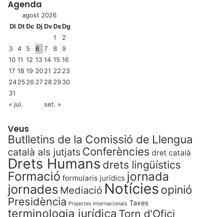
Agenda
agost 2026
Dl
Dt
Dc
Dj
Dv
Ds
Dg
1
2
3
4
5
6
7
8
9
10
11
12
13
14
15
16
17
18
19
20
21
22
23
24
25
26
27
28
29
30
31
« jul.
set. »
Veus
Butlletins de la Comissió de Llengua
Conferències
català als jutjats
dret català
Drets Humans
drets lingüístics
Formació
jornada
formularis jurídics
Notícies
jornades
opinió
Mediació
Presidència
Taxes
Projectes Internacionals
terminologia jurídica
Torn d'Ofici