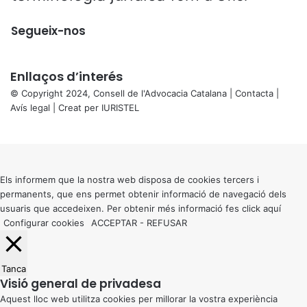
Segueix-nos
Enllaços d’interés
© Copyright 2024, Consell de l'Advocacia Catalana |
Contacta
|
Avís legal
| Creat per
IURISTEL
X
Back
to
top
button
Els informem que la nostra web disposa de cookies tercers i
permanents, que ens permet obtenir informació de navegació dels
usuaris que accedeixen. Per obtenir més informació fes click
aquí
Configurar cookies
ACCEPTAR
-
REFUSAR
Tanca
Visió general de privadesa
Aquest lloc web utilitza cookies per millorar la vostra experiència