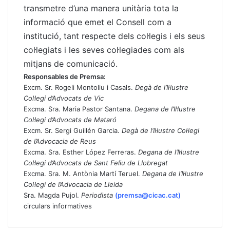
transmetre d’una manera unitària tota la
informació que emet el Consell com a
institució, tant respecte dels col·legis i els seus
col·legiats i les seves col·legiades com als
mitjans de comunicació.
Responsables de Premsa:
Excm. Sr. Rogeli Montoliu i Casals.
Degà de l’Il·lustre
Col·legi d’Advocats de Vic
Excma. Sra. Maria Pastor Santana.
Degana de l’Il·lustre
Col·legi d’Advocats de Mataró
Excm. Sr. Sergi Guillén Garcia.
Degà de l’Il·lustre Col·legi
de l’Advocacia de Reus
Excma. Sra. Esther López Ferreras.
Degana de l’Il·lustre
Col·legi d’Advocats de Sant Feliu de Llobregat
Excma. Sra. M. Antònia Martí Teruel.
Degana de l’Il·lustre
Col·legi de l’Advocacia de Lleida
Sra. Magda Pujol.
Periodista
(premsa@cicac.cat)
circulars informatives