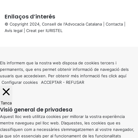
Enllaços d’interés
© Copyright 2024, Consell de l'Advocacia Catalana |
Contacta
|
Avís legal
| Creat per
IURISTEL
X
Back
to
top
button
Els informem que la nostra web disposa de cookies tercers i
permanents, que ens permet obtenir informació de navegació dels
usuaris que accedeixen. Per obtenir més informació fes click
aquí
Configurar cookies
ACCEPTAR
-
REFUSAR
Tanca
Visió general de privadesa
Aquest lloc web utilitza cookies per millorar la vostra experiència
mentre navegueu pel lloc web. D’aquestes, les cookies que es
classifiquen com a necessàries s’emmagatzemen al vostre navegador,
ja que són essencials per al funcionament de les funcionalitats