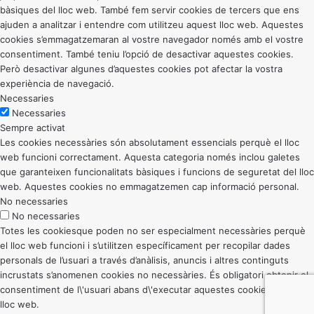
bàsiques del lloc web. També fem servir cookies de tercers que ens
ajuden a analitzar i entendre com utilitzeu aquest lloc web. Aquestes
cookies s’emmagatzemaran al vostre navegador només amb el vostre
consentiment. També teniu l’opció de desactivar aquestes cookies.
Però desactivar algunes d’aquestes cookies pot afectar la vostra
experiència de navegació.
Necessaries
Necessaries
Sempre activat
Les cookies necessàries són absolutament essencials perquè el lloc
web funcioni correctament. Aquesta categoria només inclou galetes
que garanteixen funcionalitats bàsiques i funcions de seguretat del lloc
web. Aquestes cookies no emmagatzemen cap informació personal.
No necessaries
No necessaries
Totes les cookiesque poden no ser especialment necessàries perquè
el lloc web funcioni i s’utilitzen específicament per recopilar dades
personals de l’usuari a través d’anàlisis, anuncis i altres continguts
incrustats s’anomenen cookies no necessàries. És obligatori obtenir el
consentiment de l\'usuari abans d\'executar aquestes cookies al vostre
lloc web.