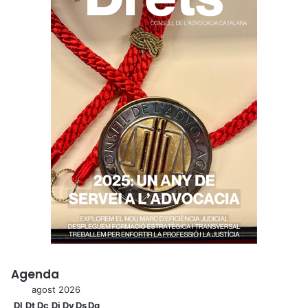
Agenda
agost 2026
Dl
Dt
Dc
Dj
Dv
Ds
Dg