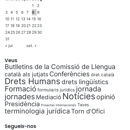
1
2
3
4
5
6
7
8
9
10
11
12
13
14
15
16
17
18
19
20
21
22
23
24
25
26
27
28
29
30
31
« jul.
set. »
Veus
Butlletins de la Comissió de Llengua
Conferències
català als jutjats
dret català
Drets Humans
drets lingüístics
Formació
jornada
formularis jurídics
Notícies
jornades
opinió
Mediació
Presidència
Taxes
Projectes Internacionals
terminologia jurídica
Torn d'Ofici
Segueix-nos