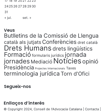
17
18
19
20
21
22
23
24
25
26
27
28
29
30
31
« jul.
set. »
Veus
Butlletins de la Comissió de Llengua
Conferències
català als jutjats
dret català
Drets Humans
drets lingüístics
Formació
jornada
formularis jurídics
Notícies
jornades
opinió
Mediació
Presidència
Taxes
Projectes Internacionals
terminologia jurídica
Torn d'Ofici
Segueix-nos
Enllaços d’interés
© Copyright 2024, Consell de l'Advocacia Catalana |
Contacta
|