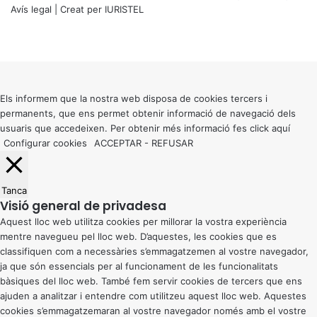
Avís legal
| Creat per
IURISTEL
X
Facebook
X
WhatsApp
Telegram
Viber
Back
to
top
button
Els informem que la nostra web disposa de cookies tercers i
permanents, que ens permet obtenir informació de navegació dels
usuaris que accedeixen. Per obtenir més informació fes click
aquí
Configurar cookies
ACCEPTAR
-
REFUSAR
Tanca
Visió general de privadesa
Aquest lloc web utilitza cookies per millorar la vostra experiència
mentre navegueu pel lloc web. D’aquestes, les cookies que es
classifiquen com a necessàries s’emmagatzemen al vostre navegador,
ja que són essencials per al funcionament de les funcionalitats
bàsiques del lloc web. També fem servir cookies de tercers que ens
ajuden a analitzar i entendre com utilitzeu aquest lloc web. Aquestes
cookies s’emmagatzemaran al vostre navegador només amb el vostre