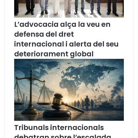
c
d
é
e
s
l
L’advocacia alça la veu en
i
’
defensa del dret
u
A
n
d
internacional i alerta del seu
a
v
l
o
deteriorament global
l
c
e
a
i
c
d
i
e
a
s
C
e
a
g
t
o
a
n
l
a
a
Tribunals internacionals
o
n
debatran sobre l’escalada
p
a