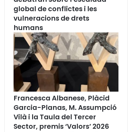
o
,
global de conflictes i les
r
A
vulneracions de drets
t
b
u
e
humans
n
l
i
P
t
i
a
é
t
,
p
a
e
l
r
D
a
i
l
v
e
e
Francesca Albanese, Plàcid
s
n
p
d
Garcia-Planas, M. Assumpció
e
r
Vilà i la Taula del Tercer
r
e
s
s
Sector, premis ‘Valors’ 2026
o
d