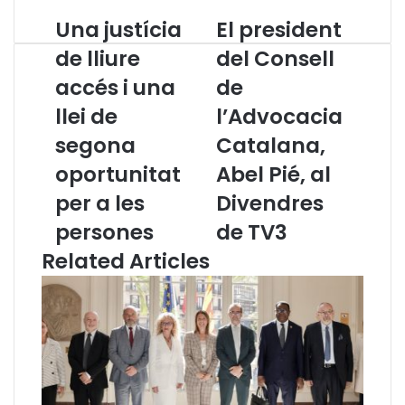
Una justícia
El president
U
E
n
l
de lliure
del Consell
a
p
accés i una
de
j
r
u
e
llei de
l’Advocacia
s
s
t
segona
i
Catalana,
í
d
oportunitat
Abel Pié, al
c
e
i
n
per a les
Divendres
a
t
persones
de TV3
d
d
e
e
Related Articles
l
l
l
C
i
o
u
n
r
s
e
e
a
l
c
l