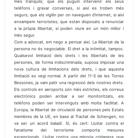
més tranquils; que els puguin intervenir els seus
telèfons i gravar converses, si així es troben més
segurs; que els vigilin per on naveguen d’internet, si així
enxampem terroristes; que estan disposats a renunciar
a la pròpia llibertat, si poden viure en un món millor i
més segur.
Com a advocat, em nego a pensar així. La llibertat de la
persona no és negociable. El dret a la intimitat, tampoc.
Qualsevol limitació dels drets i les llibertats de les
persones, de forma indiscriminada, suposa imposar una
nova cultura de limitacions dels drets, i que aquesta
limitació es vegi normal. A partir del 11-S de les Torres
Bessones, ja vam patir una regressió dels nostres drets.
Els controls en aeroports són més estrictes, els correus
electrònics poden arribar a ser monitoritzats, els
telèfons poden ser intervinguts amb molta facilitat. A
Europa, la llibertat de circulació de persones pels Estats
membres de la UE, en base al Tractat de Schengen, no
va ser un acord baladí. Sí, és cert: Lluitar contra el
fanatisme del terrorisme comporta mesures
excepcionals. Lluitar contra una minoria cridanera, que