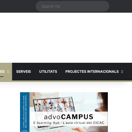
X
Search
for
EES
SERVEIS
UTILITATS
PROJECTES INTERNACIONALS