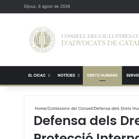
Dijous, 6 agost de 2026
EL CICAC
NOTÍCIES
DRETS HUMANS
SERVEI
Home
/
Comissions del Consell
/
Defensa dels Drets Hum
Defensa dels Dr
Protecció Intern