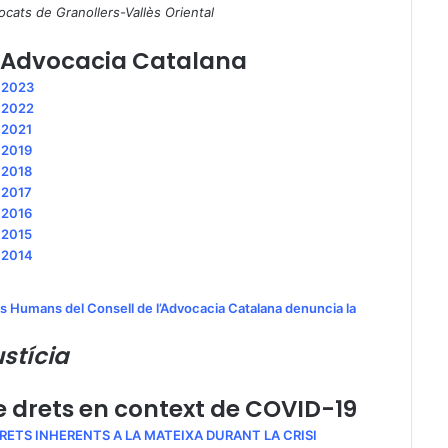
vocats de Granollers-Vallès Oriental
 l’Advocacia Catalana
ó
2023
ó
2022
ó 2021
ó 2019
ó 2018
ó 2017
ó 2016
ó 2015
ó 2014
ts Humans del Consell de l’Advocacia Catalana denuncia la
ustícia
e drets en context de COVID-19
RETS INHERENTS A LA MATEIXA DURANT LA CRISI