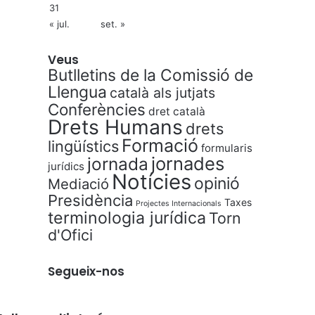
31
« jul.
set. »
Veus
Butlletins de la Comissió de
Llengua
català als jutjats
Conferències
dret català
Drets Humans
drets
Formació
lingüístics
formularis
jornades
jornada
jurídics
Notícies
opinió
Mediació
Presidència
Taxes
Projectes Internacionals
terminologia jurídica
Torn
d'Ofici
Segueix-nos