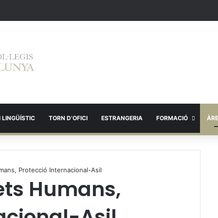
 LINGÜÍSTIC
TORN D’OFICI
ESTRANGERIA
FORMACIÓ
ÀR
ans, Protecció Internacional-Asil
ets Humans,
acional-Asil