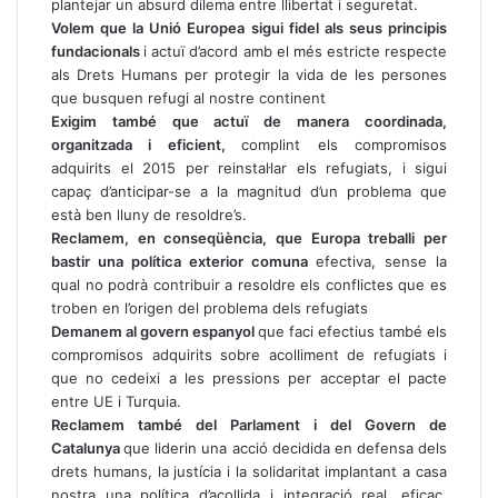
plantejar un absurd dilema entre llibertat i seguretat.
Volem que la Unió Europea sigui fidel als seus principis
fundacionals
i actuï d’acord amb el més estricte respecte
als Drets Humans per protegir la vida de les persones
que busquen refugi al nostre continent
Exigim també que actuï de manera coordinada,
organitzada i eficient,
complint els compromisos
adquirits el 2015 per reinstal·lar els refugiats, i sigui
capaç d’anticipar-se a la magnitud d’un problema que
està ben lluny de resoldre’s.
Reclamem, en conseqüència, que Europa treballi per
bastir una política exterior comuna
efectiva, sense la
qual no podrà contribuir a resoldre els conflictes que es
troben en l’origen del problema dels refugiats
Demanem al govern espanyol
que faci efectius també els
compromisos adquirits sobre acolliment de refugiats i
que no cedeixi a les pressions per acceptar el pacte
entre UE i Turquia.
Reclamem també del Parlament i del Govern de
Catalunya
que liderin una acció decidida en defensa dels
drets humans, la justícia i la solidaritat implantant a casa
nostra una política d’acollida i integració real, eficaç,