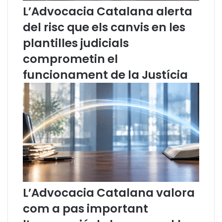
g
e
L’Advocacia Catalana alerta
a
m
del risc que els canvis en les
n
n
i
a
plantilles judicials
t
e
comprometin el
z
l
a
s
funcionament de la Justícia
l
a
a
t
c
e
a
m
m
p
p
t
a
a
n
t
y
s
a
d
i
e
L’Advocacia Catalana valora
m
B
p
r
com a pas important
u
u