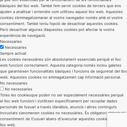
bàsiques del lloc web. També fem servir cookies de tercers que ens
ajuden a analitzar i entendre com utilitzeu aquest lloc web. Aquestes
cookies s’emmagatzemaran al vostre navegador només amb el vostre
consentiment. També teniu l’opció de desactivar aquestes cookies.
Però desactivar algunes d’aquestes cookies pot afectar la vostra
experiència de navegació.
Necessaries
Necessaries
Sempre activat
Les cookies necessàries són absolutament essencials perquè el lloc
web funcioni correctament. Aquesta categoria només inclou galetes
que garanteixen funcionalitats bàsiques i funcions de seguretat del lloc
web. Aquestes cookies no emmagatzemen cap informació personal.
No necessaries
No necessaries
Totes les cookiesque poden no ser especialment necessàries perquè
el lloc web funcioni i s’utilitzen específicament per recopilar dades
personals de l’usuari a través d’anàlisis, anuncis i altres continguts
incrustats s’anomenen cookies no necessàries. És obligatori obtenir el
consentiment de l\'usuari abans d\'executar aquestes cookies al vostre
lloc web.