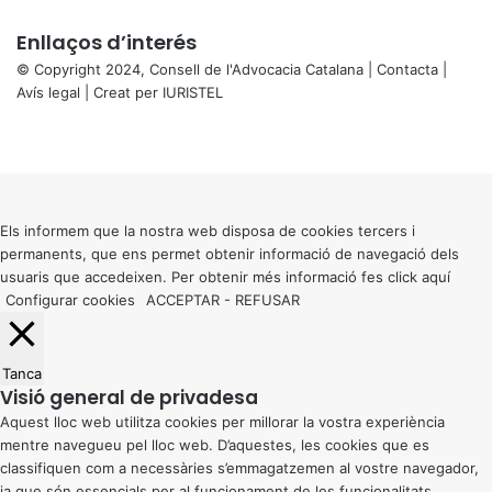
Enllaços d’interés
© Copyright 2024, Consell de l'Advocacia Catalana |
Contacta
|
Avís legal
| Creat per
IURISTEL
X
Facebook
X
WhatsApp
Telegram
Viber
Back
to
top
button
Els informem que la nostra web disposa de cookies tercers i
permanents, que ens permet obtenir informació de navegació dels
usuaris que accedeixen. Per obtenir més informació fes click
aquí
Configurar cookies
ACCEPTAR
-
REFUSAR
Tanca
Visió general de privadesa
Aquest lloc web utilitza cookies per millorar la vostra experiència
mentre navegueu pel lloc web. D’aquestes, les cookies que es
classifiquen com a necessàries s’emmagatzemen al vostre navegador,
ja que són essencials per al funcionament de les funcionalitats