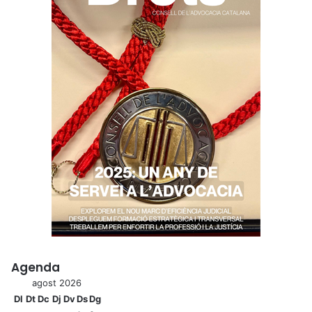
Agenda
agost 2026
Dl
Dt
Dc
Dj
Dv
Ds
Dg