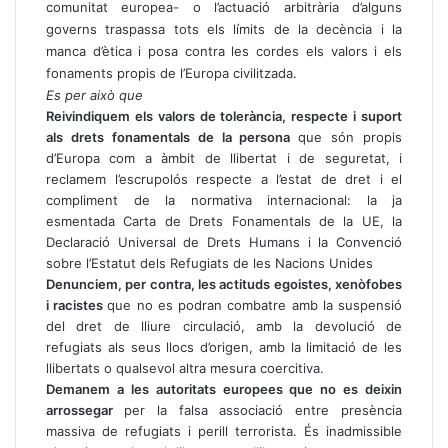
comunitat europea- o l’actuació arbitrària d’alguns
governs traspassa tots els límits de la decència i la
manca d’ètica i posa contra les cordes els valors i els
fonaments propis de l’Europa civilitzada.
Es per això que
Reivindiquem els valors de tolerància, respecte i suport
als drets fonamentals de la persona
que són propis
d’Europa com a àmbit de llibertat i de seguretat, i
reclamem l’escrupolós respecte a l’estat de dret i el
compliment de la normativa internacional: la ja
esmentada Carta de Drets Fonamentals de la UE, la
Declaració Universal de Drets Humans i la Convenció
sobre l’Estatut dels Refugiats de les Nacions Unides
Denunciem, per contra, les actituds egoistes, xenòfobes
i racistes
que no es podran combatre amb la suspensió
del dret de lliure circulació, amb la devolució de
refugiats als seus llocs d’origen, amb la limitació de les
llibertats o qualsevol altra mesura coercitiva.
Demanem a les autoritats europees que no es deixin
arrossegar
per la falsa associació entre presència
massiva de refugiats i perill terrorista. És inadmissible