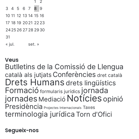
1
2
3
4
5
6
7
8
9
10
11
12
13
14
15
16
17
18
19
20
21
22
23
24
25
26
27
28
29
30
31
« jul.
set. »
Veus
Butlletins de la Comissió de Llengua
Conferències
català als jutjats
dret català
Drets Humans
drets lingüístics
Formació
jornada
formularis jurídics
Notícies
jornades
opinió
Mediació
Presidència
Taxes
Projectes Internacionals
terminologia jurídica
Torn d'Ofici
Segueix-nos