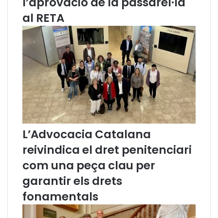
l’aprovació de la passarel·la
l
s
s
s
al RETA
a
e
d
l
a
·
p
l
e
e
l
s
s
C
o
l
·
L’Advocacia Catalana
l
e
reivindica el dret penitenciari
g
com una peça clau per
i
s
garantir els drets
p
fonamentals
r
o
f