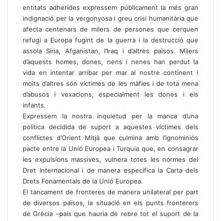
entitats adherides expressem públicament la més gran
indignació per la vergonyosa i greu crisi humanitària que
afecta centenars de milers de persones que cerquen
refugi a Europa fugint de la guerra i la destrucció que
assola Síria, Afganistan, l’Iraq i d’altres països. Milers
d’aquests homes, dones, nens i nenes han perdut la
vida en intentar arribar per mar al nostre continent i
molts d’altres són víctimes de les màfies i de tota mena
d’abusos i vexacions, especialment les dones i els
infants.
Expressem la nostra inquietud per la manca d’una
política decidida de suport a aquestes víctimes dels
conflictes d’Orient Mitjà que culmina amb l’ignominiós
pacte entre la Unió Europea i Turquia que, en consagrar
les expulsions massives, vulnera totes les normes del
Dret Internacional i de manera específica la Carta dels
Drets Fonamentals de la Unió Europea.
El tancament de fronteres de manera unilateral per part
de diversos països, la situació en els punts fronterers
de Grècia –país que hauria de rebre tot el suport de la