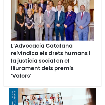
e
s
s
i
o
n
a
l
s
L’Advocacia Catalana
e
reivindica els drets humans i
n
d
la justícia social en el
e
lliurament dels premis
f
e
‘Valors’
n
s
a
d
e
l