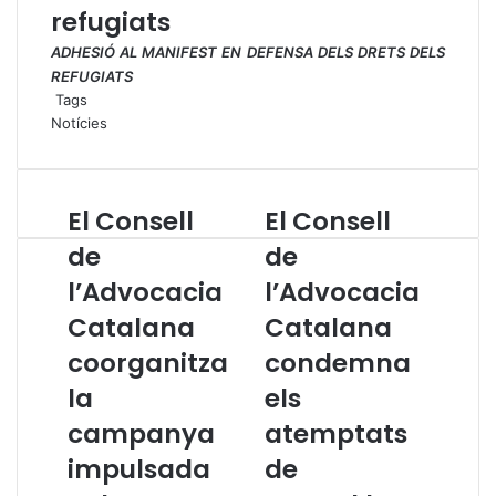
refugiats
ADHESIÓ AL MANIFEST EN DEFENSA DELS DRETS DELS
REFUGIATS
Tags
Notícies
El Consell
El Consell
E
E
l
l
de
de
C
C
l’Advocacia
l’Advocacia
o
o
n
n
Catalana
Catalana
s
s
e
coorganitza
e
condemna
l
l
la
els
l
l
d
d
campanya
atemptats
e
e
impulsada
de
l
l
’
’