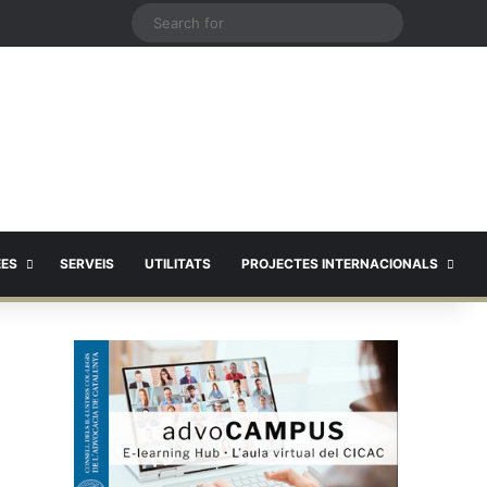
X
Search
for
EES
SERVEIS
UTILITATS
PROJECTES INTERNACIONALS