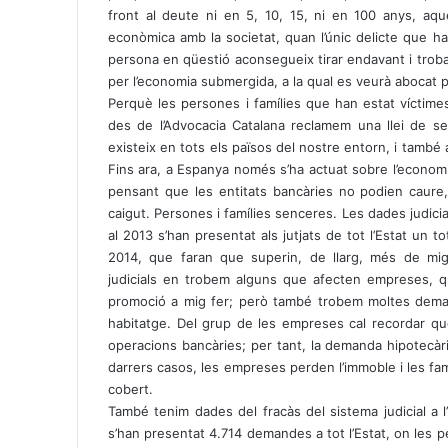
front al deute ni en 5, 10, 15, ni en 100 anys, a
econòmica amb la societat, quan l’únic delicte que ha
persona en qüestió aconsegueix tirar endavant i troba 
per l’economia submergida, a la qual es veurà abocat p
Perquè les persones i famílies que han estat víctimes 
des de l’Advocacia Catalana reclamem una llei de s
existeix en tots els països del nostre entorn, i també 
Fins ara, a Espanya només s’ha actuat sobre l’economia
pensant que les entitats bancàries no podien caure
caigut. Persones i famílies senceres. Les dades judicia
al 2013 s’han presentat als jutjats de tot l’Estat un
2014, que faran que superin, de llarg, més de mig
judicials en trobem alguns que afecten empreses, q
promoció a mig fer; però també trobem moltes dema
habitatge. Del grup de les empreses cal recordar que,
operacions bancàries; per tant, la demanda hipotecàri
darrers casos, les empreses perden l’immoble i les f
cobert.
També tenim dades del fracàs del sistema judicial a l
s’han presentat 4.714 demandes a tot l’Estat, on les 