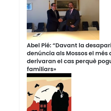
i
m
i
n
a
c
i
ó
d
Abel Pié: “Davant la desapar
e
denúncia als Mossos el més a
l
e
derivaran el cas perquè pog
s
familiars»
t
a
x
e
s
j
u
d
i