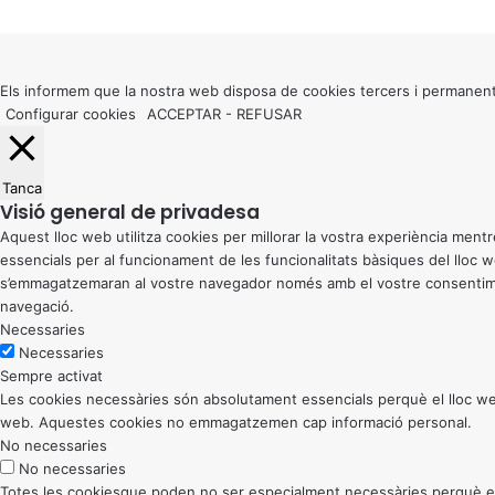
Back
to
top
button
Els informem que la nostra web disposa de cookies tercers i permanent
Configurar cookies
ACCEPTAR
-
REFUSAR
Tanca
Visió general de privadesa
Aquest lloc web utilitza cookies per millorar la vostra experiència me
essencials per al funcionament de les funcionalitats bàsiques del lloc
s’emmagatzemaran al vostre navegador només amb el vostre consentiment
navegació.
Necessaries
Necessaries
Sempre activat
Les cookies necessàries són absolutament essencials perquè el lloc web
web. Aquestes cookies no emmagatzemen cap informació personal.
No necessaries
No necessaries
Totes les cookiesque poden no ser especialment necessàries perquè el llo