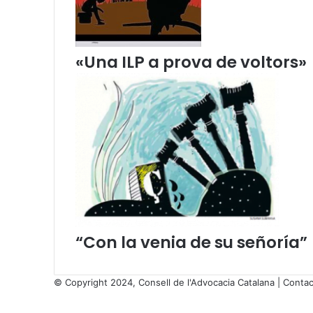
c
i
a
l
«Una ILP a prova de voltors»
s
“Con la venia de su señoría”
© Copyright 2024, Consell de l'Advocacia Catalana |
Contac
X
Facebook
X
WhatsApp
Telegram
Viber