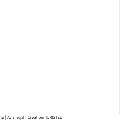
t
j
a
t
s
"
,
L
e
o
p
o
l
d
C
o
r
b
e
ta
|
Avís legal
| Creat per
IURISTEL
l
l