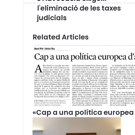
’
p
m
A
r
v
l'eliminació de les taxes
A
p
a
i
judicials
d
p
m
a
v
E
o
m
Related Articles
c
a
a
i
c
l
i
a
e
x
i
g
e
i
x
«Cap a una política europea 
l
'
e
l