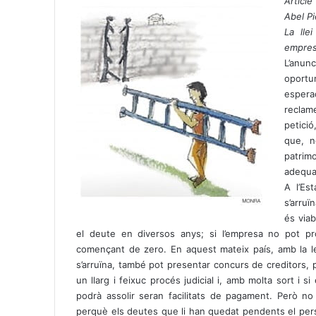
h
e
Article
a
l
Abel Pi
t
e
La lle
s
g
emprese
A
r
L’anun
p
a
oportu
p
m
espera
reclame
petició
que, n
patrim
adequad
A l’Es
s’arruï
és viab
el deute en diversos anys; si l’empresa no pot pr
començant de zero. En aquest mateix país, amb la le
s’arruïna, també pot presentar concurs de creditors,
un llarg i feixuc procés judicial i, amb molta sort i 
podrà assolir seran facilitats de pagament. Però 
perquè els deutes que li han quedat pendents el persegui