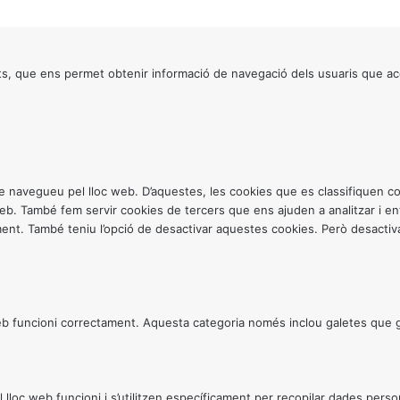
a
a
8
t
s, que ens permet obtenir informació de navegació dels usuaris que ac
v
ntre navegueu pel lloc web. D’aquestes, les cookies que es classifiquen
 web. També fem servir cookies de tercers que ens ajuden a analitzar i 
. També teniu l’opció de desactivar aquestes cookies. Però desactivar
 funcioni correctament. Aquesta categoria només inclou galetes que gar
c web funcioni i s’utilitzen específicament per recopilar dades personals