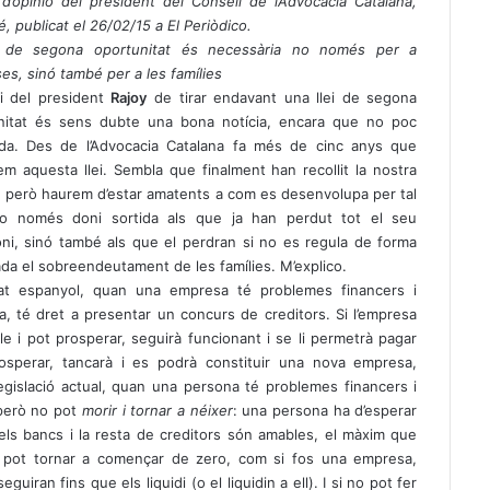
 d’opinió del president del Consell de l’Advocacia Catalana,
é, publicat el 26/02/15 a El Periòdico.
i de segona oportunitat és necessària no només per a
s, sinó també per a les famílies
ci del president
Rajoy
de tirar endavant una llei de segona
nitat és sens dubte una bona notícia, encara que no poc
da. Des de l’Advocacia Catalana fa més de cinc anys que
m aquesta llei. Sembla que finalment han recollit la nostra
, però haurem d’estar amatents a com es desenvolupa per tal
o només doni sortida als que ja han perdut tot el seu
oni, sinó també als que el perdran si no es regula de forma
a el sobreendeutament de les famílies. M’explico.
tat espanyol, quan una empresa té problemes financers i
na, té dret a presentar un concurs de creditors. Si l’empresa
le i pot prosperar, seguirà funcionant i se li permetrà pagar
osperar, tancarà i es podrà constituir una nova empresa,
gislació actual, quan una persona té problemes financers i
 però no pot
morir i tornar a néixer
: una persona ha d’esperar
si els bancs i la resta de creditors són amables, el màxim que
no pot tornar a començar de zero, com si fos una empresa,
ran fins que els liquidi (o el liquidin a ell). I si no pot fer