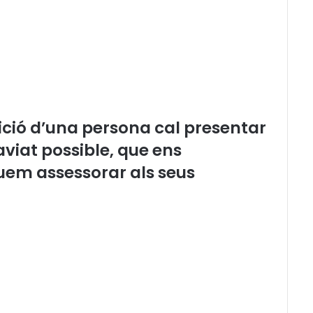
e
t
a
p
a
r
l
a
r
ició d’una persona cal presentar
e
viat possible, que ens
n
c
uem assessorar als seus
a
t
a
l
à
a
l
s
j
u