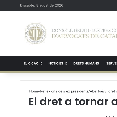
Dissabte, 8 agost de 2026
EL CICAC
NOTÍCIES
DRETS HUMANS
SERVEI
Home
/
Reflexions dels ex presidents
/
Abel Pié
/
El dret
El dret a tornar
X
W
T