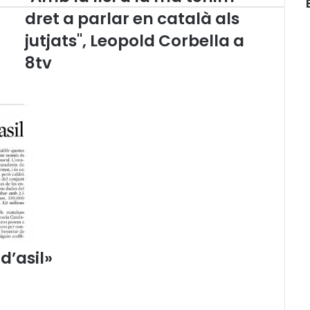
A
dret a parlar en català als
m
jutjats", Leopold Corbella a
b
l
8tv
a
l
l
e
i
a
l
a
m
à
t
e
n
d’asil»
i
m
d
r