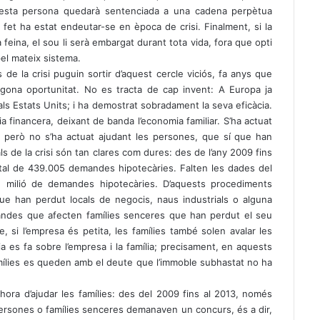
questa persona quedarà sentenciada a una cadena perpètua
 fet ha estat endeutar-se en època de crisi. Finalment, si la
feina, el sou li serà embargat durant tota vida, fora que opti
el mateix sistema.
de la crisi puguin sortir d’aquest cercle viciós, fa anys que
egona oportunitat. No es tracta de cap invent: A Europa ja
als Estats Units; i ha demostrat sobradament la seva eficàcia.
 financera, deixant de banda l’economia familiar. S’ha actuat
, però no s’ha actuat ajudant les persones, que sí que han
ls de la crisi són tan clares com dures: des de l’any 2009 fins
 total de 439.005 demandes hipotecàries. Falten les dades del
 milió de demandes hipotecàries. D’aquests procediments
ue han perdut locals de negocis, naus industrials o alguna
ndes que afecten famílies senceres que han perdut el seu
 si l’empresa és petita, les famílies també solen avalar les
a es fa sobre l’empresa i la família; precisament, en aquests
amílies es queden amb el deute que l’immoble subhastat no ha
’hora d’ajudar les famílies: des del 2009 fins al 2013, només
persones o famílies senceres demanaven un concurs, és a dir,