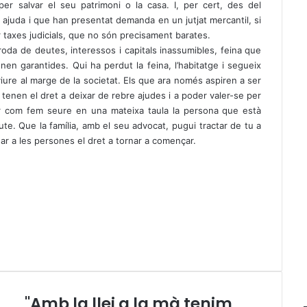
per salvar el seu patrimoni o la casa. I, per cert, des del
uda i que han presentat demanda en un jutjat mercantil, si
 taxes judicials, que no són precisament barates.
da de deutes, interessos i capitals inassumibles, feina que
en garantides. Qui ha perdut la feina, l’habitatge i segueix
viure al marge de la societat. Els que ara només aspiren a ser
 tenen el dret a deixar de rebre ajudes i a poder valer-se per
car com fem seure en una mateixa taula la persona que està
ute. Que la família, amb el seu advocat, pugui tractar de tu a
nar a les persones el dret a tornar a començar.
"Amb la llei a la mà tenim
"