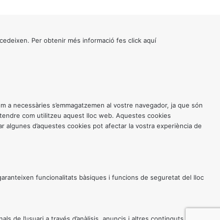
cedeixen. Per obtenir més informació fes click
aquí
 com a necessàries s’emmagatzemen al vostre navegador, ja que són
entendre com utilitzeu aquest lloc web. Aquestes cookies
 algunes d’aquestes cookies pot afectar la vostra experiència de
anteixen funcionalitats bàsiques i funcions de seguretat del lloc
 de l’usuari a través d’anàlisis, anuncis i altres continguts incrustats