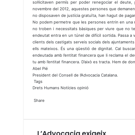
sol·licitaven permís per poder renegociar el deute, 
novembre del 2012, aquestes persones que demanen aj
no disposaven de justícia gratuïta, han hagut de pagar
No podem permetre que les persones entrin en una ro
no troben i necessitats bàsiques per viure que no ten
endeutat entra en un túnel de difícil sortida. Passa a 
clients dels castigats serveis socials dels ajuntaments
ells mateixos. És una qüestió de dignitat. Cal bus
endeutada amb l’entitat financera que li reclama el de
tu amb l’entitat financera. D’això es tracta. Hem de do
Abel Pié
President del Consell de l’Advocacia Catalana.
Tags
Drets Humans
Notícies
opinió
X
W
T
Share
h
e
X
a
l
W
T
S
P
t
e
h
e
h
r
s
g
a
l
a
i
A
r
t
e
r
n
L’Advocacia exigeix
L
p
a
s
g
e
t