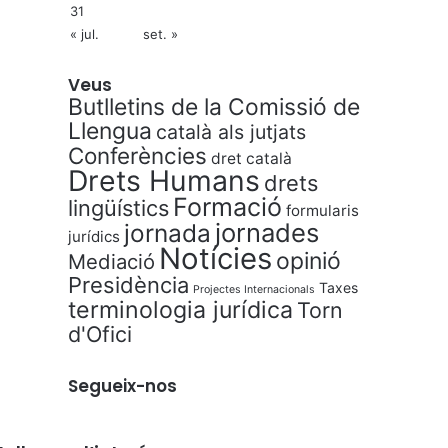
31
« jul.
set. »
Veus
Butlletins de la Comissió de
Llengua
català als jutjats
Conferències
dret català
Drets Humans
drets
Formació
lingüístics
formularis
jornades
jornada
jurídics
Notícies
opinió
Mediació
Presidència
Taxes
Projectes Internacionals
terminologia jurídica
Torn
d'Ofici
Segueix-nos