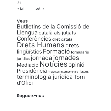
31
« jul.
set. »
Veus
Butlletins de la Comissió de
Llengua
català als jutjats
Conferències
dret català
Drets Humans
drets
Formació
lingüístics
formularis
jornades
jornada
jurídics
Notícies
opinió
Mediació
Presidència
Taxes
Projectes Internacionals
terminologia jurídica
Torn
d'Ofici
Segueix-nos