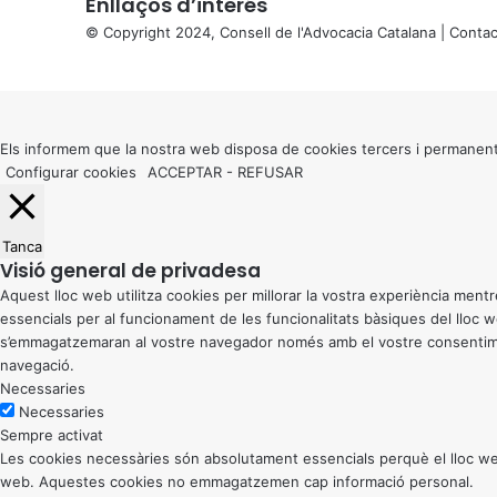
Enllaços d’interés
© Copyright 2024, Consell de l'Advocacia Catalana |
Contac
X
Back
to
top
button
Els informem que la nostra web disposa de cookies tercers i permanent
Configurar cookies
ACCEPTAR
-
REFUSAR
Tanca
Visió general de privadesa
Aquest lloc web utilitza cookies per millorar la vostra experiència me
essencials per al funcionament de les funcionalitats bàsiques del lloc
s’emmagatzemaran al vostre navegador només amb el vostre consentiment
navegació.
Necessaries
Necessaries
Sempre activat
Les cookies necessàries són absolutament essencials perquè el lloc web
web. Aquestes cookies no emmagatzemen cap informació personal.