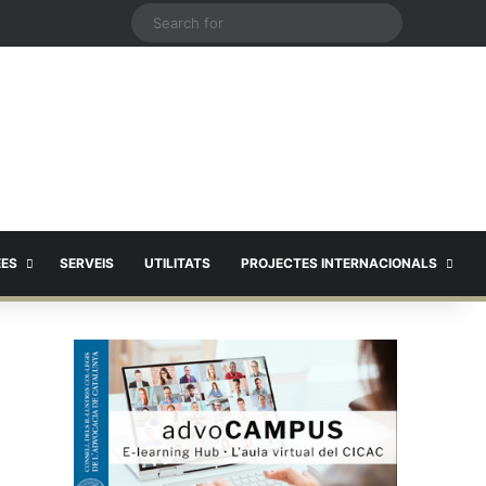
X
Search
for
EES
SERVEIS
UTILITATS
PROJECTES INTERNACIONALS