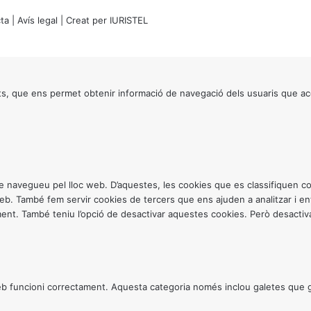
ta
|
Avís legal
| Creat per
IURISTEL
s, que ens permet obtenir informació de navegació dels usuaris que ac
ntre navegueu pel lloc web. D’aquestes, les cookies que es classifiquen
 web. També fem servir cookies de tercers que ens ajuden a analitzar i 
. També teniu l’opció de desactivar aquestes cookies. Però desactivar
 funcioni correctament. Aquesta categoria només inclou galetes que gar