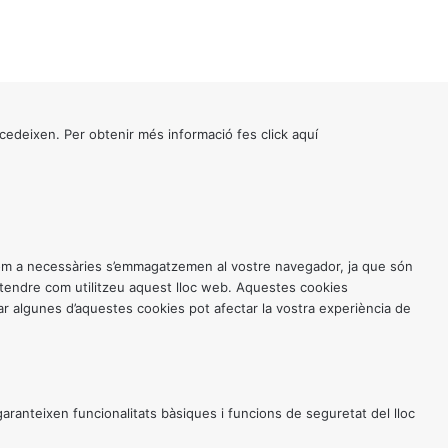
cedeixen. Per obtenir més informació fes click
aquí
 com a necessàries s’emmagatzemen al vostre navegador, ja que són
entendre com utilitzeu aquest lloc web. Aquestes cookies
 algunes d’aquestes cookies pot afectar la vostra experiència de
anteixen funcionalitats bàsiques i funcions de seguretat del lloc