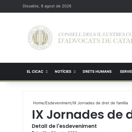
Dissabte, 8 agost de 2026
EL CICAC
NOTÍCIES
DRETS HUMANS
SERVEI
Home
/
Esdeveniment
/
IX Jornades de dret de família
IX Jornades de d
Detall de l'esdeveniment