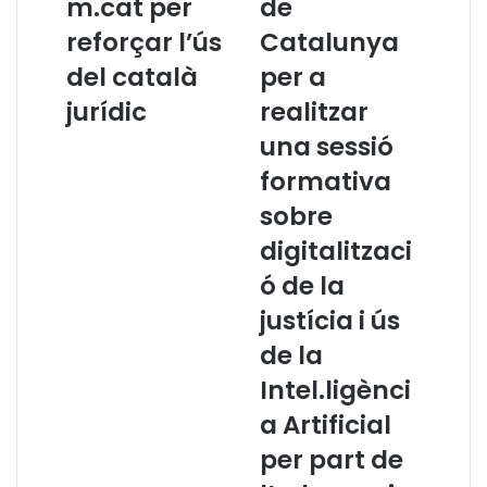
m.cat per
de
p
i
reforçar l’ús
Catalunya
e
a
r
p
del català
per a
l
e
jurídic
realitzar
a
r
L
a
una sessió
l
l
formativa
e
’
n
a
sobre
g
l
digitalitzaci
u
u
a
m
ó de la
s
n
justícia i ús
’
a
a
t
de la
d
d
Intel.ligènci
h
e
e
l
a Artificial
r
m
per part de
e
à
i
s