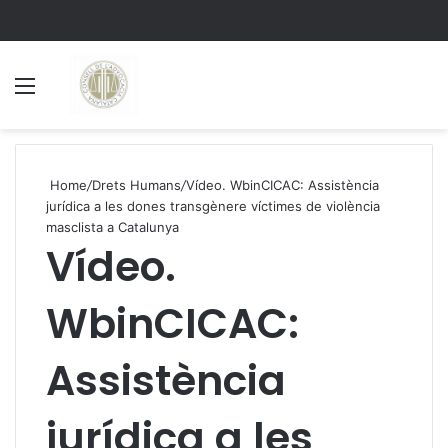
Menu
S
Home
/
Drets Humans
/
Vídeo. WbinCICAC: Assistència
jurídica a les dones transgènere víctimes de violència
masclista a Catalunya
Vídeo.
WbinCICAC:
Assistència
jurídica a les