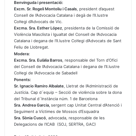
Benvinguda i presentació:
Excm. Sr. Rogeli Montoliu i Casals
, president d’aquest
Consell de l’Advocacia Catalana i degà de l’Il.lustre
Col·legi d’Advocats de Vic.
Excma. Sra. Esther López
, presidenta de la Comissió de
Violència Masclista i Igualtat del Consell de l’Advocacia
Catalana i degana de l’Il.lustre Col·legi d’Advocats de Sant
Feliu de Llobregat.
Modera:
Excma. Sra. Eulàlia Barros
, responsable del Torn d’Ofici
del Consell de l’Advocacia Catalana i degana de l’Il.lustre
Col·legi de l’Advocacia de Sabadell
Ponents:
Sr. Ignacio Ramiro Albalate
, Lletrat de l’Administració de
Justícia. Cap d´equip – Secció de violència sobre la dona
del Tribunal d´Instància núm. 1 de Barcelona
Sra. Andrea Garcia,
sergent cap Unitat Central d’Atenció i
Seguiment a Víctimes de Mossos d’Esquadra
Sra. Sònia Cuscó
, advocada, responsable de les
Delegacions de l’ICAB (SOJ, SERTRA, GAC)