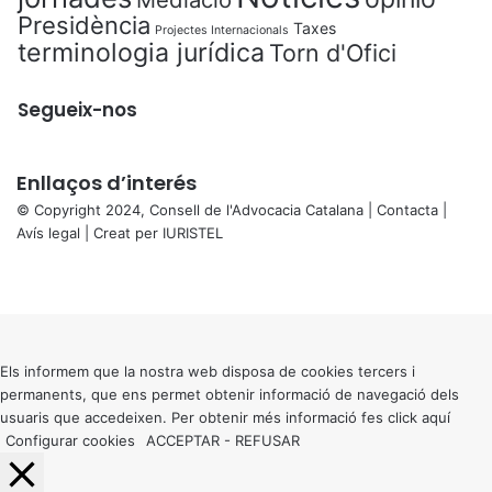
r
Presidència
Taxes
Projectes Internacionals
p
terminologia jurídica
Torn d'Ofici
a
r
Segueix-nos
t
d
e
l
Enllaços d’interés
’
© Copyright 2024, Consell de l'Advocacia Catalana |
Contacta
|
a
Avís legal
| Creat per
IURISTEL
d
X
v
Facebook
X
WhatsApp
Telegram
Viber
o
Back
c
to
a
top
c
button
Els informem que la nostra web disposa de cookies tercers i
i
permanents, que ens permet obtenir informació de navegació dels
a
usuaris que accedeixen. Per obtenir més informació fes click
aquí
Configurar cookies
ACCEPTAR
-
REFUSAR