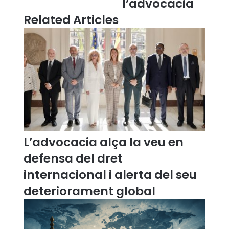
l’advocacia
x
t
Related Articles
a
e
l
r
p
d
o
’
r
a
t
c
a
c
l
é
C
s
o
a
m
l
p
’
L’advocacia alça la veu en
e
a
defensa del dret
n
d
d
v
internacional i alerta del seu
i
o
deteriorament global
u
c
m
a
.
c
c
i