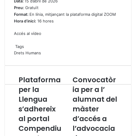
Data:
15 d’abril de 2026
Preu:
Gratuït
Format:
En línia, mitjançant la plataforma digital ZOOM
Hora d’inici:
16 hores
Accés al vídeo
Tags
Drets Humans
Plataforma
Convocatòr
P
C
l
o
per la
ia per a l’
a
n
Llengua
alumnat del
t
v
a
o
s’adhereix
màster
f
c
o
al portal
a
d’accés a
r
t
Compendiu
l’advocacia
m
ò
a
r