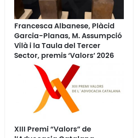
t
z
a
a
l
r
Francesca Albanese, Plàcid
à
u
j
n
Garcia-Planas, M. Assumpció
u
a
Vilà i la Taula del Tercer
r
s
í
e
Sector, premis ‘Valors’ 2026
d
s
i
s
c
i
ó
f
o
r
m
a
t
i
XIII Premi “Valors” de
v
a