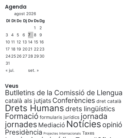
Agenda
agost 2026
Dl
Dt
Dc
Dj
Dv
Ds
Dg
1
2
3
4
5
6
7
8
9
10
11
12
13
14
15
16
17
18
19
20
21
22
23
24
25
26
27
28
29
30
31
« jul.
set. »
Veus
Butlletins de la Comissió de Llengua
Conferències
català als jutjats
dret català
Drets Humans
drets lingüístics
Formació
jornada
formularis jurídics
Notícies
jornades
opinió
Mediació
Presidència
Taxes
Projectes Internacionals