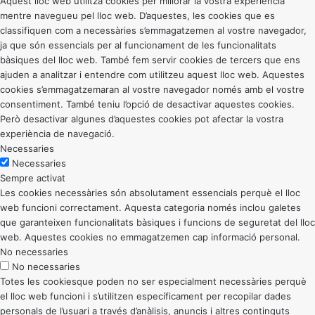
Aquest lloc web utilitza cookies per millorar la vostra experiència
mentre navegueu pel lloc web. D’aquestes, les cookies que es
classifiquen com a necessàries s’emmagatzemen al vostre navegador,
ja que són essencials per al funcionament de les funcionalitats
bàsiques del lloc web. També fem servir cookies de tercers que ens
ajuden a analitzar i entendre com utilitzeu aquest lloc web. Aquestes
cookies s’emmagatzemaran al vostre navegador només amb el vostre
consentiment. També teniu l’opció de desactivar aquestes cookies.
Però desactivar algunes d’aquestes cookies pot afectar la vostra
experiència de navegació.
Necessaries
Necessaries
Sempre activat
Les cookies necessàries són absolutament essencials perquè el lloc
web funcioni correctament. Aquesta categoria només inclou galetes
que garanteixen funcionalitats bàsiques i funcions de seguretat del lloc
web. Aquestes cookies no emmagatzemen cap informació personal.
No necessaries
No necessaries
Totes les cookiesque poden no ser especialment necessàries perquè
el lloc web funcioni i s’utilitzen específicament per recopilar dades
personals de l’usuari a través d’anàlisis, anuncis i altres continguts