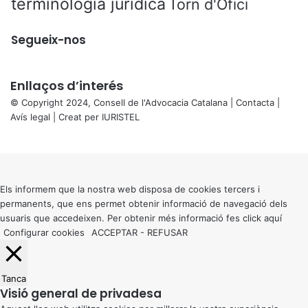
terminologia jurídica
Torn d'Ofici
Segueix-nos
Enllaços d’interés
© Copyright 2024, Consell de l'Advocacia Catalana |
Contacta
|
Avís legal
| Creat per
IURISTEL
X
Back
to
top
button
Els informem que la nostra web disposa de cookies tercers i
permanents, que ens permet obtenir informació de navegació dels
usuaris que accedeixen. Per obtenir més informació fes click
aquí
Configurar cookies
ACCEPTAR
-
REFUSAR
Tanca
Visió general de privadesa