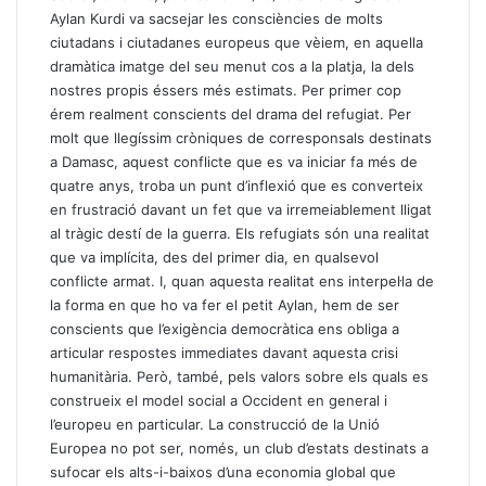
Aylan Kurdi va sacsejar les consciències de molts
ciutadans i ciutadanes europeus que vèiem, en aquella
dramàtica imatge del seu menut cos a la platja, la dels
nostres propis éssers més estimats. Per primer cop
érem realment conscients del drama del refugiat. Per
molt que llegíssim cròniques de corresponsals destinats
a Damasc, aquest conflicte que es va iniciar fa més de
quatre anys, troba un punt d’inflexió que es converteix
en frustració davant un fet que va irremeiablement lligat
al tràgic destí de la guerra. Els refugiats són una realitat
que va implícita, des del primer dia, en qualsevol
conflicte armat. I, quan aquesta realitat ens interpel·la de
la forma en que ho va fer el petit Aylan, hem de ser
conscients que l’exigència democràtica ens obliga a
articular respostes immediates davant aquesta crisi
humanitària. Però, també, pels valors sobre els quals es
construeix el model social a Occident en general i
l’europeu en particular. La construcció de la Unió
Europea no pot ser, només, un club d’estats destinats a
sufocar els alts-i-baixos d’una economia global que