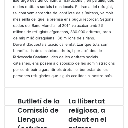
lideratge des del conjunt d’institucions i, en paral·lel, des
de les entitats socials i ens locals. El drama del refugiat,
tal com vam aprendre del conflicte dels Balcans, va molt
més enllà del que la premsa ens pugui recordar. Segons
dades del Banc Mundial, el 2014 va acabar amb 2’5
milions de refugiats afganesos, 330.000 eritreus, prop
de mig milió d’iraquians i 3’8 milions de sirians.
Davant d’aquesta situació cal emfatitzar que tots som
beneficiaris dels mateixos drets, i per això des de
l’Advocacia Catalana i des de les entitats socials
catalanes, ens posem a disposició de les administracions
per contribuir a garantir els drets i el benestar de les
persones refugiades que siguin acollides al nostre país.
Butlletí de la
La llibertat
B
L
u
a
Comissió de
religiosa, a
t
l
Llengua
debat en el
l
l
l
i