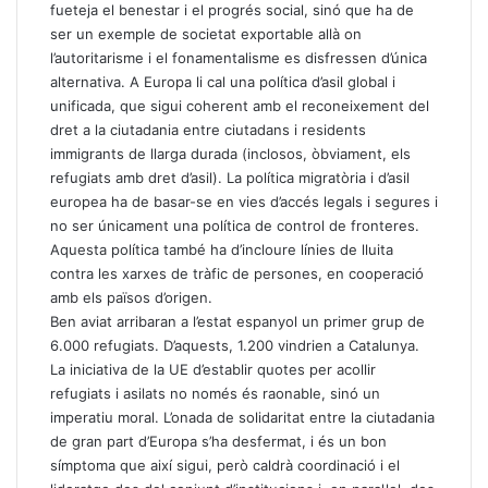
fueteja el benestar i el progrés social, sinó que ha de
ser un exemple de societat exportable allà on
l’autoritarisme i el fonamentalisme es disfressen d’única
alternativa. A Europa li cal una política d’asil global i
unificada, que sigui coherent amb el reconeixement del
dret a la ciutadania entre ciutadans i residents
immigrants de llarga durada (inclosos, òbviament, els
refugiats amb dret d’asil). La política migratòria i d’asil
europea ha de basar-se en vies d’accés legals i segures i
no ser únicament una política de control de fronteres.
Aquesta política també ha d’incloure línies de lluita
contra les xarxes de tràfic de persones, en cooperació
amb els països d’origen.
Ben aviat arribaran a l’estat espanyol un primer grup de
6.000 refugiats. D’aquests, 1.200 vindrien a Catalunya.
La iniciativa de la UE d’establir quotes per acollir
refugiats i asilats no només és raonable, sinó un
imperatiu moral. L’onada de solidaritat entre la ciutadania
de gran part d’Europa s’ha desfermat, i és un bon
símptoma que així sigui, però caldrà coordinació i el