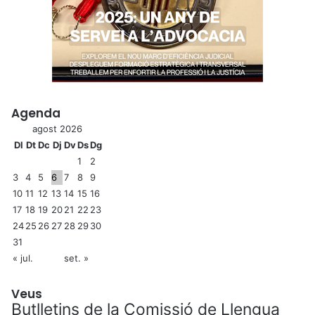
Agenda
agost 2026
Dl
Dt
Dc
Dj
Dv
Ds
Dg
1
2
3
4
5
6
7
8
9
10
11
12
13
14
15
16
17
18
19
20
21
22
23
24
25
26
27
28
29
30
31
« jul.
set. »
Veus
Butlletins de la Comissió de Llengua