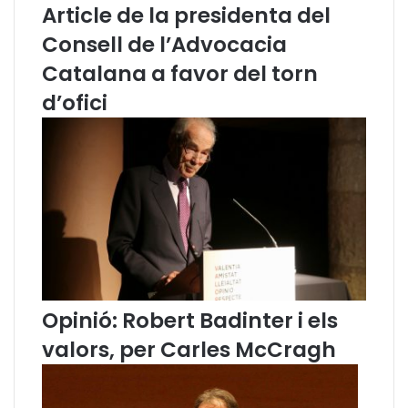
Article de la presidenta del
u
e
a
n
Consell de l’Advocacia
(
e
Catalana a favor del torn
o
l
c
p
d’ofici
t
r
u
i
b
m
r
e
e
r
2
C
0
o
1
n
5
g
)
r
é
Opinió: Robert Badinter i els
s
valors, per Carles McCragh
d
e
D
r