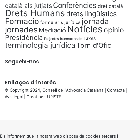
Conferències
català als jutjats
dret català
Drets Humans
drets lingüístics
Formació
jornada
formularis jurídics
Notícies
jornades
opinió
Mediació
Presidència
Taxes
Projectes Internacionals
terminologia jurídica
Torn d'Ofici
Segueix-nos
Enllaços d’interés
© Copyright 2024, Consell de l'Advocacia Catalana |
Contacta
|
Avís legal
| Creat per
IURISTEL
X
Facebook
X
WhatsApp
Telegram
Viber
Back
to
top
button
Els informem que la nostra web disposa de cookies tercers i