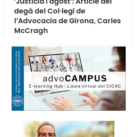
‘Justícia i agost’: Article del
l
’
degà del Col·legi de
A
l’Advocacia de Girona, Carles
d
v
McCragh
o
c
a
c
i
a
C
a
t
a
l
a
n
a