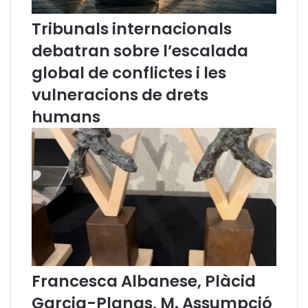
t
t
Tribunals internacionals
a
a
l
l
debatran sobre l’escalada
u
à
global de conflictes i les
n
a
y
l
vulneracions de drets
a
s
humans
p
j
e
u
r
t
a
j
r
a
e
t
a
s
l
i
t
z
a
Francesca Albanese, Plàcid
r
Garcia-Planas, M. Assumpció
u