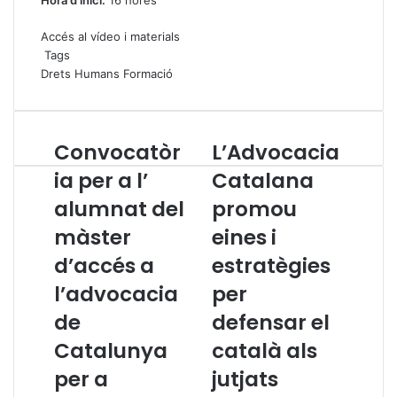
Hora d’inici:
16 hores
Accés al vídeo i materials
Tags
Drets Humans
Formació
Convocatòr
L’Advocacia
C
L
o
’
ia per a l’
Catalana
n
A
alumnat del
promou
v
d
o
v
màster
eines i
c
o
a
d’accés a
c
estratègies
t
a
l’advocacia
per
ò
c
r
i
de
defensar el
i
a
Catalunya
català als
a
C
p
a
per a
jutjats
e
t