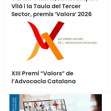
n
Vilà i la Taula del Tercer
a
Sector, premis ‘Valors’ 2026
s
e
s
s
i
ó
f
o
r
m
a
t
XIII Premi “Valors” de
i
l’Advocacia Catalana
v
a
s
o
b
r