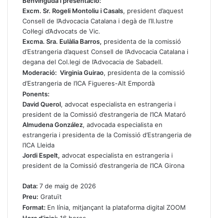
Benvinguda i presentació:
Excm. Sr. Rogeli Montoliu i Casals
, president d’aquest
Consell de l’Advocacia Catalana i degà de l’Il.lustre
Col·legi d’Advocats de Vic.
Excma. Sra. Eulàlia Barros,
presidenta de la comissió
d’Estrangeria d’aquest Consell de l’Advocacia Catalana i
degana del Col.legi de l’Advocacia de Sabadell.
Moderació: Virginia Guirao
, presidenta de la comissió
d’Estrangeria de l’ICA Figueres-Alt Empordà
Ponents:
David Querol
, advocat especialista en estrangeria i
president de la Comissió d’estrangeria de l’ICA Mataró
Almudena González
, advocada especialista en
estrangeria i presidenta de la Comissió d’Estrangeria de
l’ICA Lleida
Jordi Espelt,
advocat especialista en estrangeria i
president de la Comissió d’estrangeria de l’ICA Girona
Data:
7 de maig de 2026
Preu:
Gratuït
Format:
En línia, mitjançant la plataforma digital ZOOM