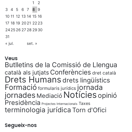
1
2
è
3
4
5
6
7
8
9
n
c
10
11
12
13
14
15
16
i
17
18
19
20
21
22
23
a
24
25
26
27
28
29
30
A
31
r
« jul.
set. »
t
i
Veus
f
Butlletins de la Comissió de Llengua
i
Conferències
català als jutjats
c
dret català
Drets Humans
i
drets lingüístics
a
Formació
jornada
formularis jurídics
l
Notícies
jornades
opinió
Mediació
p
Presidència
e
Taxes
Projectes Internacionals
terminologia jurídica
Torn d'Ofici
r
p
a
Segueix-nos
r