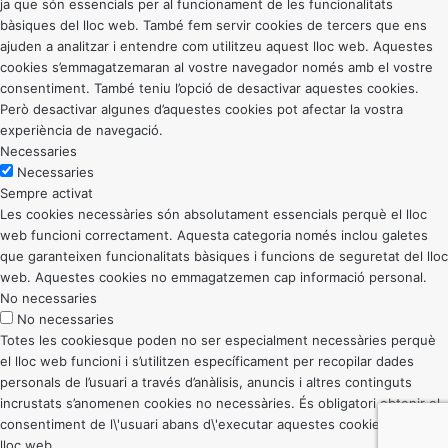
ja que són essencials per al funcionament de les funcionalitats
bàsiques del lloc web. També fem servir cookies de tercers que ens
ajuden a analitzar i entendre com utilitzeu aquest lloc web. Aquestes
cookies s’emmagatzemaran al vostre navegador només amb el vostre
consentiment. També teniu l’opció de desactivar aquestes cookies.
Però desactivar algunes d’aquestes cookies pot afectar la vostra
experiència de navegació.
Necessaries
Necessaries
Sempre activat
Les cookies necessàries són absolutament essencials perquè el lloc
web funcioni correctament. Aquesta categoria només inclou galetes
que garanteixen funcionalitats bàsiques i funcions de seguretat del lloc
web. Aquestes cookies no emmagatzemen cap informació personal.
No necessaries
No necessaries
Totes les cookiesque poden no ser especialment necessàries perquè
el lloc web funcioni i s’utilitzen específicament per recopilar dades
personals de l’usuari a través d’anàlisis, anuncis i altres continguts
incrustats s’anomenen cookies no necessàries. És obligatori obtenir el
consentiment de l\'usuari abans d\'executar aquestes cookies al vostre
lloc web.