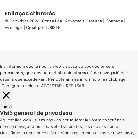
t
d
Enllaços d’interés
e
© Copyright 2024, Consell de l'Advocacia Catalana |
Contacta
|
l
Avís legal
| Creat per
IURISTEL
’
X
a
Facebook
X
WhatsApp
Telegram
Viber
d
Back
v
to
o
top
c
button
Els informem que la nostra web disposa de cookies tercers i
a
permanents, que ens permet obtenir informació de navegació dels
c
usuaris que accedeixen. Per obtenir més informació fes click
aquí
i
Configurar cookies
ACCEPTAR
-
REFUSAR
a
Tanca
Visió general de privadesa
Aquest lloc web utilitza cookies per millorar la vostra experiència
mentre navegueu pel lloc web. D’aquestes, les cookies que es
classifiquen com a necessàries s’emmagatzemen al vostre navegador,