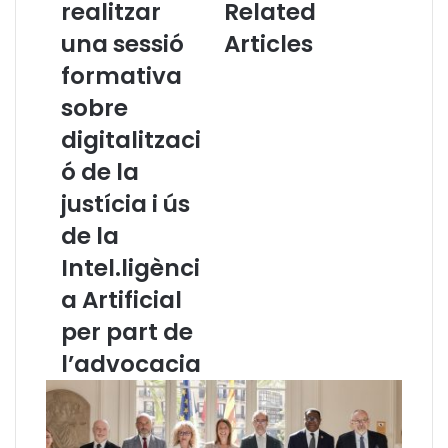
realitzar
Related
r
a
a
l
una sessió
Articles
l
a
formativa
’
n
a
a
sobre
l
p
digitalitzaci
u
r
m
o
ó de la
n
m
justícia i ús
a
o
t
u
de la
d
e
Intel.ligènci
e
i
l
n
a Artificial
m
e
per part de
à
s
s
i
l’advocacia
t
e
e
s
r
t
d
r