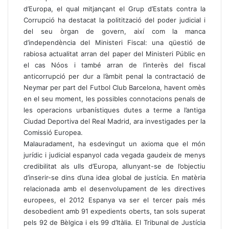
d’Europa, el qual mitjançant el Grup d’Estats contra la
Corrupció ha destacat la politització del poder judicial i
del seu òrgan de govern, així com la manca
d’independència del Ministeri Fiscal: una qüestió de
rabiosa actualitat arran del paper del Ministeri Públic en
el cas Nóos i també arran de l’interès del fiscal
anticorrupció per dur a l’àmbit penal la contractació de
Neymar per part del Futbol Club Barcelona, havent omès
en el seu moment, les possibles connotacions penals de
les operacions urbanístiques dutes a terme a l’antiga
Ciudad Deportiva del Real Madrid, ara investigades per la
Comissió Europea.
Malauradament, ha esdevingut un axioma que el món
jurídic i judicial espanyol cada vegada gaudeix de menys
credibilitat als ulls d’Europa, allunyant-se de l’objectiu
d’inserir-se dins d’una idea global de justícia. En matèria
relacionada amb el desenvolupament de les directives
europees, el 2012 Espanya va ser el tercer país més
desobedient amb 91 expedients oberts, tan sols superat
pels 92 de Bèlgica i els 99 d’Itàlia. El Tribunal de Justícia