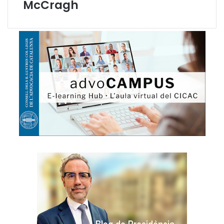
McCragh