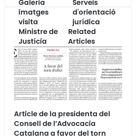
Galeria
Serveis
G
S
a
e
imatges
d'orientació
l
r
visita
jurídica
e
v
r
e
Ministre de
Related
i
i
a
Justícia
Articles
s
i
d
m
'
a
o
t
r
g
i
e
e
s
n
v
t
i
a
s
c
i
i
Article de la presidenta del
t
ó
Consell de l’Advocacia
a
j
M
u
Catalana a favor del torn
i
r