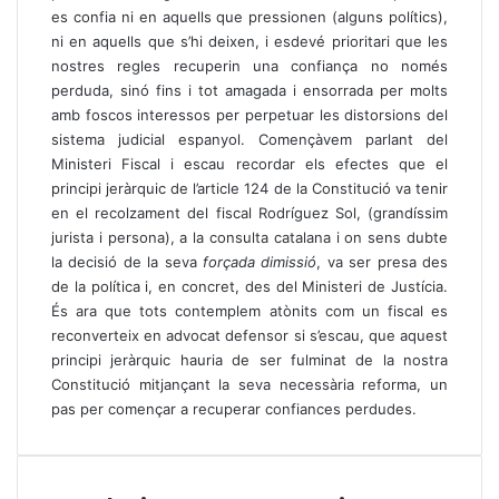
es confia ni en aquells que pressionen (alguns polítics),
ni en aquells que s’hi deixen, i esdevé prioritari que les
nostres regles recuperin una confiança no només
perduda, sinó fins i tot amagada i ensorrada per molts
amb foscos interessos per perpetuar les distorsions del
sistema judicial espanyol. Començàvem parlant del
Ministeri Fiscal i escau recordar els efectes que el
principi jeràrquic de l’article 124 de la Constitució va tenir
en el recolzament del fiscal Rodríguez Sol, (grandíssim
jurista i persona), a la consulta catalana i on sens dubte
la decisió de la seva
forçada dimissió
, va ser presa des
de la política i, en concret, des del Ministeri de Justícia.
És ara que tots contemplem atònits com un fiscal es
reconverteix en advocat defensor si s’escau, que aquest
principi jeràrquic hauria de ser fulminat de la nostra
Constitució mitjançant la seva necessària reforma, un
pas per començar a recuperar confiances perdudes.