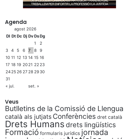
Agenda
agost 2026
Dl
Dt
Dc
Dj
Dv
Ds
Dg
1
2
3
4
5
6
7
8
9
10
11
12
13
14
15
16
17
18
19
20
21
22
23
24
25
26
27
28
29
30
31
« jul.
set. »
Veus
Butlletins de la Comissió de Llengua
Conferències
català als jutjats
dret català
Drets Humans
drets lingüístics
Formació
jornada
formularis jurídics