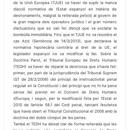
de la Unió Europea (TJUE) va haver de suplir la manca
d’acció normativa de l’Estat espanyol en matèria de
desnonaments, malgrat la reiterada petició al govern de
la gran majoria dels operadors jurídics i el gran número
d’actuacions que es van fer d’ençà que va esclatar la
bombolla immobiliària. Fins que el TJUE no va resoldre el
cas Aziz (Sentència de 14/3/2013), que declarava la
normativa hipotecària contrària al dret de la UE, el
legislador espanyol no va modificar la llei. Sobre la
Doctrina Parot, el Tribunal Europeu de Drets Humans
(TEDH) va haver de reparar la destrossa que s’havia fet:
primer, per part de la jurisprudència del Tribunal Suprem
(ST de 28/2/2006) del principi de irretroactivitat penal
regulat en la Constitució i del principi que no hi ha pena
sense llei previst en el Conveni de Drets Humans
d’Europa; i segon, per la modificació feta per l’Estat el
2010 de l’article 58.1 del Codi penal, tancant l’escletxa
que havia obert el Tribunal Constitucional el 2008 amb la
doctrina del doble còmput de les penes.
També el TEDH ha deixat clar de forma reiterada que les