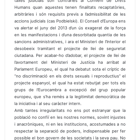
taxes judicials són contràries al Conveni de Drets
Humans quan aquestes tenen finalitats recaptatòries,
arbitràries i són requisits previs a l’admissibilitat de les
accions judicials (cas Podbielski). El Consell d’Europa ens
va alertar el juny del 2013 d’un ús exagerat de la força
en les manifestacions i d’una desorbitada quantia de les
sancions administratives, i ara el Ministeri de l’Interior el
desobeeix tramitant el projecte de llei de seguretat
ciutadana. Per acabar-ho d’adobar, el projecte de llei de
l’avortament del Ministeri de Justícia ha arribat al
Parlament Europeu, el qual ha debatut sota el críptic de
“no discriminació en els drets sexuals i reproductius” el
projecte espanyol, el qual ha estat rebutjat per tots els
grups de l’Eurocambra a excepció del grup popular
europeu, que s’ha remès a la legitimitat democràtica de
la iniciativa i al seu caràcter intern.
Amb tantes irregularitats no ens pot estranyar que la
població no confiï en les nostres normes, sovint injustes
i anacròniques, ni en les institucions, acostumades a no
respectar la separació de poders, indispensable per fer
possible el bon govern de les societats i la seva pau. No