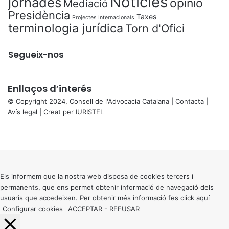
Notícies
jornades
opinió
Mediació
Presidència
Taxes
Projectes Internacionals
terminologia jurídica
Torn d'Ofici
Segueix-nos
Enllaços d’interés
© Copyright 2024, Consell de l'Advocacia Catalana |
Contacta
|
Avís legal
| Creat per
IURISTEL
X
Facebook
X
WhatsApp
Telegram
Viber
Back
to
top
button
Els informem que la nostra web disposa de cookies tercers i
permanents, que ens permet obtenir informació de navegació dels
usuaris que accedeixen. Per obtenir més informació fes click
aquí
Configurar cookies
ACCEPTAR
-
REFUSAR