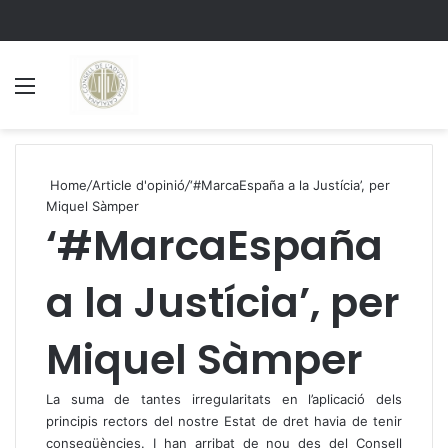
Menu
S
Home
/
Article d'opinió
/
‘#MarcaEspaña a la Justícia’, per
Miquel Sàmper
‘#MarcaEspaña
a la Justícia’, per
Miquel Sàmper
La suma de tantes irregularitats en l’aplicació dels
principis rectors del nostre Estat de dret havia de tenir
conseqüències. I han arribat de nou des del Consell