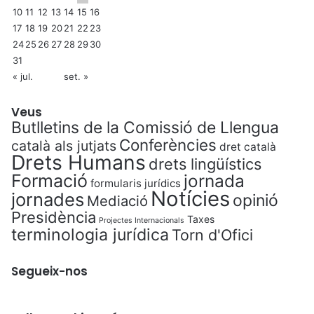
10
11
12
13
14
15
16
17
18
19
20
21
22
23
24
25
26
27
28
29
30
31
« jul.
set. »
Veus
Butlletins de la Comissió de Llengua
Conferències
català als jutjats
dret català
Drets Humans
drets lingüístics
Formació
jornada
formularis jurídics
Notícies
jornades
opinió
Mediació
Presidència
Taxes
Projectes Internacionals
terminologia jurídica
Torn d'Ofici
Segueix-nos