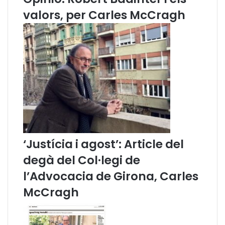
0
r
valors, per Carles McCragh
)
e
q
ü
e
s
t
i
o
n
s
j
u
‘Justícia i agost’: Article del
r
degà del Col·legi de
í
d
l’Advocacia de Girona, Carles
i
McCragh
q
u
e
s