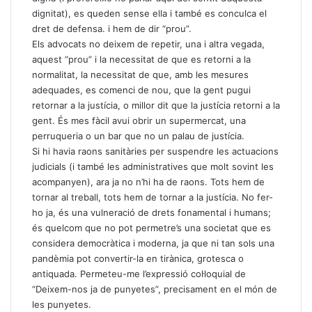
dignitat), es queden sense ella i també es conculca el
dret de defensa. i hem de dir “prou”.
Els advocats no deixem de repetir, una i altra vegada,
aquest “prou” i la necessitat de que es retorni a la
normalitat, la necessitat de que, amb les mesures
adequades, es comenci de nou, que la gent pugui
retornar a la justícia, o millor dit que la justícia retorni a la
gent. És mes fàcil avui obrir un supermercat, una
perruqueria o un bar que no un palau de justícia.
Si hi havia raons sanitàries per suspendre les actuacions
judicials (i també les administratives que molt sovint les
acompanyen), ara ja no n’hi ha de raons. Tots hem de
tornar al treball, tots hem de tornar a la justícia. No fer-
ho ja, és una vulneració de drets fonamental i humans;
és quelcom que no pot permetre’s una societat que es
considera democràtica i moderna, ja que ni tan sols una
pandèmia pot convertir-la en tirànica, grotesca o
antiquada. Permeteu-me l’expressió col·loquial de
“Deixem-nos ja de punyetes”, precisament en el món de
les punyetes.