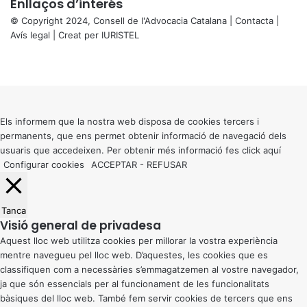
Enllaços d’interés
© Copyright 2024, Consell de l'Advocacia Catalana |
Contacta
|
Avís legal
| Creat per
IURISTEL
X
Facebook
X
WhatsApp
Telegram
Viber
Back
to
top
button
Els informem que la nostra web disposa de cookies tercers i
permanents, que ens permet obtenir informació de navegació dels
usuaris que accedeixen. Per obtenir més informació fes click
aquí
Configurar cookies
ACCEPTAR
-
REFUSAR
Tanca
Visió general de privadesa
Aquest lloc web utilitza cookies per millorar la vostra experiència
mentre navegueu pel lloc web. D’aquestes, les cookies que es
classifiquen com a necessàries s’emmagatzemen al vostre navegador,
ja que són essencials per al funcionament de les funcionalitats
bàsiques del lloc web. També fem servir cookies de tercers que ens