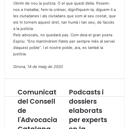
Obrim de nou la justícia. O el que quedi d’ella. Posem-
nos a treballar, fem-la créixer, dignifiquem-la; diguem-li a
les ciutadanes i als ciutadans que som al seu costat, que
els hi tornem aquest dret, tan humà i tan seu, de l’accés
a la justícia.
Pels advocats, no quedarà pas. Com deia el gran poeta
Espriu: “Ens mantindrem fidels per sempre més al servei
d’aquest poble”. I el nostre poble, ara, es també la
justícia.
Girona, 14 de maig de 2020
Comunicat
Podcasts i
C
P
o
o
del Consell
dossiers
m
d
de
elaborats
u
c
n
a
l'Advocacia
per experts
i
s
c
t