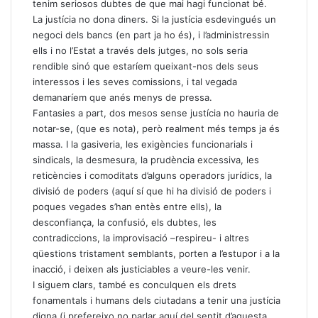
tenim seriosos dubtes de que mai hagi funcionat bé.
La justícia no dona diners. Si la justícia esdevingués un
negoci dels bancs (en part ja ho és), i l’administressin
ells i no l’Estat a través dels jutges, no sols seria
rendible sinó que estaríem queixant-nos dels seus
interessos i les seves comissions, i tal vegada
demanaríem que anés menys de pressa.
Fantasies a part, dos mesos sense justícia no hauria de
notar-se, (que es nota), però realment més temps ja és
massa. I la gasiveria, les exigències funcionarials i
sindicals, la desmesura, la prudència excessiva, les
reticències i comoditats d’alguns operadors jurídics, la
divisió de poders (aquí sí que hi ha divisió de poders i
poques vegades s’han entès entre ells), la
desconfiança, la confusió, els dubtes, les
contradiccions, la improvisació –respireu- i altres
qüestions tristament semblants, porten a l’estupor i a la
inacció, i deixen als justiciables a veure-les venir.
I siguem clars, també es conculquen els drets
fonamentals i humans dels ciutadans a tenir una justícia
digna (i prefereixo no parlar aquí del sentit d’aquesta