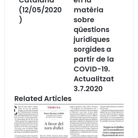
Catalana
en la
a
s
(12/05/2020
matèria
t
i
d
d
)
sobre
e
o
qüestions
l
s
C
s
jurídiques
o
i
sorgides a
n
e
s
r
partir de la
e
s
COVID-19.
l
e
l
l
Actualitzat
d
a
3.7.2020
e
b
l
o
Related Articles
'
r
A
a
d
t
v
s
o
p
c
e