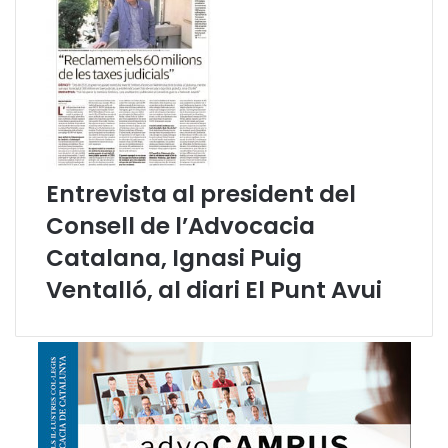
s
o
r
g
i
d
e
s
a
Entrevista al president del
p
Consell de l’Advocacia
a
r
Catalana, Ignasi Puig
t
Ventalló, al diari El Punt Avui
i
r
d
e
l
a
C
O