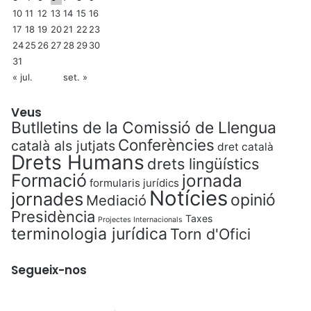
10
11
12
13
14
15
16
17
18
19
20
21
22
23
24
25
26
27
28
29
30
31
« jul.
set. »
Veus
Butlletins de la Comissió de Llengua
Conferències
català als jutjats
dret català
Drets Humans
drets lingüístics
Formació
jornada
formularis jurídics
Notícies
jornades
opinió
Mediació
Presidència
Taxes
Projectes Internacionals
terminologia jurídica
Torn d'Ofici
Segueix-nos