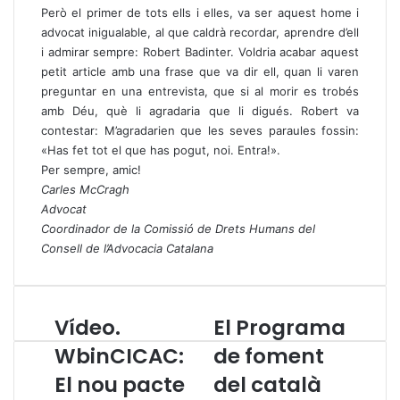
Però el primer de tots ells i elles, va ser aquest home i
advocat inigualable, al que caldrà recordar, aprendre d’ell
i admirar sempre: Robert Badinter. Voldria acabar aquest
petit article amb una frase que va dir ell, quan li varen
preguntar en una entrevista, que si al morir es trobés
amb Déu, què li agradaria que li digués. Robert va
contestar: M’agradarien que les seves paraules fossin:
«Has fet tot el que has pogut, noi. Entra!».
Per sempre, amic!
Carles McCragh
Advocat
Coordinador de la Comissió de Drets Humans del
Consell de l’Advocacia Catalana
Vídeo.
El Programa
V
E
í
l
WbinCICAC:
de foment
d
P
El nou pacte
del català
e
r
o
o