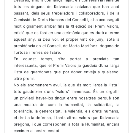
tots les degans de l’advocacia catalana que han anat
passant, dels seus treballadors i col·laboradors, i de la
Comissió de Drets Humans del Consell i, s’ha aconseguit
molt dignament arribar fins la XI edició del Premi Valors,
edició que es farà en una cerimònia que es durà a terme
aquest any, si Déu vol, el proper vint de juny, sota la
presidència en el Consell, de Marta Martínez, degana de
Tortosa i Terres de l’Ebre.
En aquest temps, s’ha portat a premiats tan
interessants, que el Premi Valors ja gaudeix d’una llarga
llista de guardonats que pot donar enveja a qualsevol
altre premi.
No els anomenarem avui, ja que és molt llarga la llista i
tots gaudeixen d’uns “valors” immensos. És un orgull i
un privilegi haver-los tingut entre nosaltres perquè són
una mostra de com la humanitat, la solidaritat, la
tolerància, la generositat, la valentia, els drets humans,
el dret a la defensa, i tants altres valors que l’advocacia
pregona, i que corresponen a tota la Humanitat, encara
caminen al nostre costat.