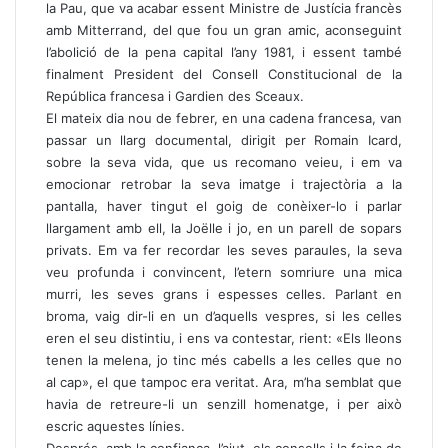
la Pau, que va acabar essent Ministre de Justícia francès
amb Mitterrand, del que fou un gran amic, aconseguint
l’abolició de la pena capital l’any 1981, i essent també
finalment President del Consell Constitucional de la
República francesa i Gardien des Sceaux.
El mateix dia nou de febrer, en una cadena francesa, van
passar un llarg documental, dirigit per Romain Icard,
sobre la seva vida, que us recomano veieu, i em va
emocionar retrobar la seva imatge i trajectòria a la
pantalla, haver tingut el goig de conèixer-lo i parlar
llargament amb ell, la Joëlle i jo, en un parell de sopars
privats. Em va fer recordar les seves paraules, la seva
veu profunda i convincent, l’etern somriure una mica
murri, les seves grans i espesses celles. Parlant en
broma, vaig dir-li en un d’aquells vespres, si les celles
eren el seu distintiu, i ens va contestar, rient: «Els lleons
tenen la melena, jo tinc més cabells a les celles que no
al cap», el que tampoc era veritat. Ara, m’ha semblat que
havia de retreure-li un senzill homenatge, i per això
escric aquestes línies.
Després, amb la confiança, l’ajut, els consells i la feina de