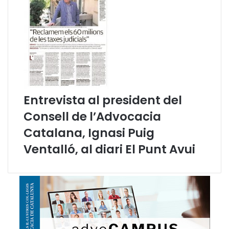
a
e
p
n
r
a
o
q
t
u
e
e
c
s
c
t
i
a
Entrevista al president del
ó
l
Consell de l’Advocacia
d
l
e
e
Catalana, Ignasi Puig
l
n
Ventalló, al diari El Punt Avui
s
g
D
u
D
a
H
d
H
a
v
a
n