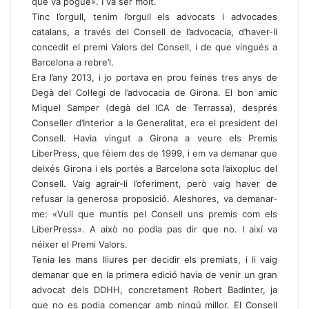
que va pogué». I va ser molt.
Tinc l’orgull, tenim l’orgull els advocats i advocades
catalans, a través del Consell de l’advocacia, d’haver-li
concedit el premi Valors del Consell, i de que vingués a
Barcelona a rebre’l.
Era l’any 2013, i jo portava en prou feines tres anys de
Degà del Col·legi de l’advocacia de Girona. El bon amic
Miquel Samper (degà del ICA de Terrassa), després
Conseller d’Interior a la Generalitat, era el president del
Consell. Havia vingut a Girona a veure els Premis
LiberPress, que fèiem des de 1999, i em va demanar que
deixés Girona i els portés a Barcelona sota l’aixopluc del
Consell. Vaig agrair-li l’oferiment, però vaig haver de
refusar la generosa proposició. Aleshores, va demanar-
me: «Vull que muntis pel Consell uns premis com els
LiberPress». A això no podia pas dir que no. I així va
néixer el Premi Valors.
Tenia les mans lliures per decidir els premiats, i li vaig
demanar que en la primera edició havia de venir un gran
advocat dels DDHH, concretament Robert Badinter, ja
que no es podia començar amb ningú millor. El Consell