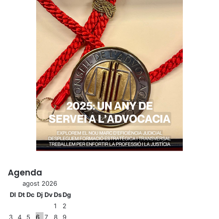
Agenda
agost 2026
Dl
Dt
Dc
Dj
Dv
Ds
Dg
1
2
3
4
5
6
7
8
9