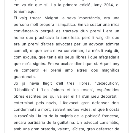
em va dir que sí. I a la primera edició, l’any 2014, el
teníem aquí.
El vaig trucar. Malgrat la seva importància, era una
persona molt propera i simpàtica. Em va costar una mica
convèncer-lo perquè es tractava d’un premi i era un
home que practicava la senzillesa, però li vaig dir que
era un premi d’altres advocats per un advocat admirat
com ell, el que crec el va convèncer, i a més li vaig dir,
com excusa, que tenia els seus llibres i que m’agradaria
que me’ls signés. Em va acabar dient que sí. Aquell any
va compartir el premi amb altres dos magnífics
guardonats.
Jo ja havia llegit d’ell tres llibres, “L’execution”,
“L’abolition” i “Les épines et les roses”, esplèndides
obres escrites pel qui va ser el fill d’un jueu deportat i
exterminat pels nazis, i l’advocat gran defensor dels
condemnats a mort, salvant moltes vides, el que li costà
la rancúnia i la ira de la majoria de la població francesa,
encara partidària de la guillotina. Un advocat carismàtic,
amb una gran oratòria, valent, laïcista, gran defensor de