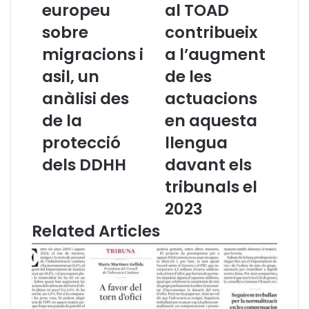
europeu
al TOAD
.
g
W
sobre
r
contribueix
b
a
migracions i
a l’augment
i
m
n
a
asil, un
de les
C
d
anàlisi des
actuacions
I
e
C
f
de la
en aquesta
A
o
protecció
llengua
C
m
:
e
dels DDHH
davant els
E
n
tribunals el
l
t
n
d
2023
o
e
Related Articles
u
l
p
c
a
a
c
t
t
a
e
l