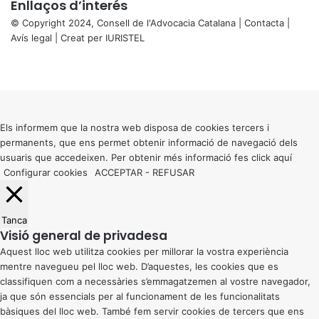
Enllaços d’interés
© Copyright 2024, Consell de l'Advocacia Catalana |
Contacta
|
Avís legal
| Creat per
IURISTEL
X
Facebook
X
WhatsApp
Telegram
Viber
Back
to
top
button
Els informem que la nostra web disposa de cookies tercers i
permanents, que ens permet obtenir informació de navegació dels
usuaris que accedeixen. Per obtenir més informació fes click
aquí
Configurar cookies
ACCEPTAR
-
REFUSAR
Tanca
Visió general de privadesa
Aquest lloc web utilitza cookies per millorar la vostra experiència
mentre navegueu pel lloc web. D’aquestes, les cookies que es
classifiquen com a necessàries s’emmagatzemen al vostre navegador,
ja que són essencials per al funcionament de les funcionalitats
bàsiques del lloc web. També fem servir cookies de tercers que ens