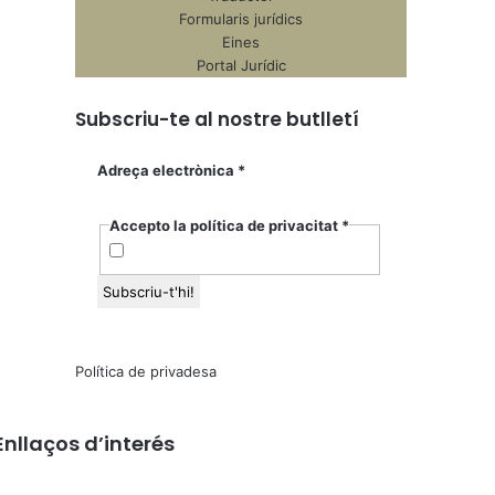
Formularis jurídics
Eines
Portal Jurídic
Subscriu-te al nostre butlletí
Adreça electrònica
*
Accepto la política de privacitat
*
Política de privadesa
Enllaços d’interés