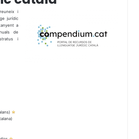
euneix i
e jurídic
rtanyent a
nuals de
tratus i
alans)
talana)
ídics