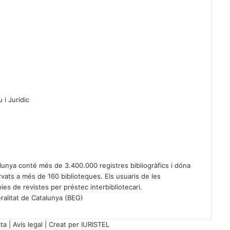
 i Jurídic
talunya conté més de 3.400.000 registres bibliogràfics i dóna
ats a més de 160 biblioteques. Els usuaris de les
es de revistes per préstec interbibliotecari.
ralitat de Catalunya
(BEG)
ta
|
Avís legal
| Creat per
IURISTEL