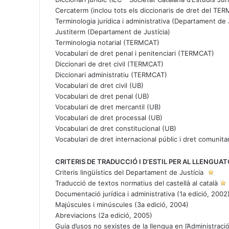
Cercaterm
(inclou tots els diccionaris de dret del T
Terminologia jurídica i administrativa
(Departament de J
Justiterm
(Departament de Justícia)
Terminologia notarial
(TERMCAT)
Vocabulari de dret penal i penitenciari
(TERMCAT)
Diccionari de dret civil
(TERMCAT)
Diccionari administratiu
(TERMCAT)
Vocabulari de dret civil
(UB)
Vocabulari de dret penal
(UB)
Vocabulari de dret mercantil
(UB)
Vocabulari de dret processal
(UB)
Vocabulari de dret constitucional
(UB)
Vocabulari de dret internacional públic i dret comunit
CRITERIS DE TRADUCCIÓ I D’ESTIL PER AL LLENGUAT
Criteris lingüístics del Departament de Justícia
Traducció de textos normatius del castellà al català
Documentació jurídica i administrativa
(1a edició, 2002
Majúscules i minúscules
(3a edició, 2004)
Abreviacions
(2a edició, 2005)
Guia d’usos no sexistes de la llengua en l’Administraci