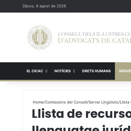
Dijous, 6 agost de 2026
EL CICAC
NOTÍCIES
DRETS HUMANS
SERVEI
Home
/
Comissions del Consell
/
Servei Lingüístic
/
Llista
Llista de recurso
llenguatge juríd