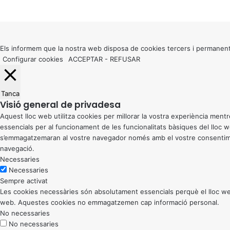
X
Back
to
top
button
Els informem que la nostra web disposa de cookies tercers i permanent
Configurar cookies
ACCEPTAR
-
REFUSAR
Tanca
Visió general de privadesa
Aquest lloc web utilitza cookies per millorar la vostra experiència me
essencials per al funcionament de les funcionalitats bàsiques del lloc
s’emmagatzemaran al vostre navegador només amb el vostre consentiment
navegació.
Necessaries
Necessaries
Sempre activat
Les cookies necessàries són absolutament essencials perquè el lloc web
web. Aquestes cookies no emmagatzemen cap informació personal.
No necessaries
No necessaries