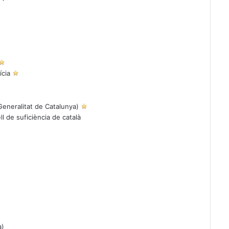
ícia
eneralitat de Catalunya)
ell de suficiència de català
a)