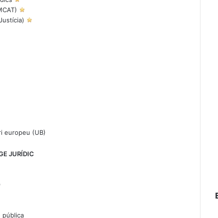
ERMCAT)
ustícia)
ari europeu
(UB)
GE JURÍDIC
)
ó pública