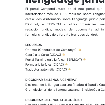
El
portal Compendium.cat
és el nou portal que r
interrelaciona més de 1.000 recursos sobre llenguatg
català: des d’informació sobre llenguatge jurídic pe
l’Optimot, el TERMCAT o altres organismes, ma
redacció jurídica, models de documents adminis
formularis jurídics de diferents branques del dret.
RECURSOS
Optimot
(Generalitat de Catalunya)
Català a la Carta
(CICAC)
Portal
Terminologia jurídica
(TERMCAT)
Formularis jurídics
(CICAC)
Traductor automàtic
(CICAC)
DICCIONARIS (LLENGUA GENERAL)
Diccionari de la llengua catalana
(Institut d’Estudis Cat
Gran diccionari de la llengua catalana
(Enciclopèdia Ca
DICCIONARIS (LLENGUATGE JURÍDIC)
Diccionari jurídic
(IEC – Societat Catalana d’Estudis Jur