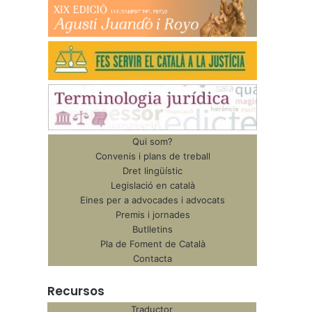
Qui som?
Convenis i plans de treball
Dret lingüístic
Legislació en català
Eines per a advocades i advocats
Premis i jornades
Butlletins
Pla de Foment de Català
Contacta
Recursos
Traductor