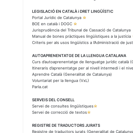
LEGISLACIÓ EN CATALÀ i DRET LINGÜÍSTIC
Portal Jurídic de Catalunya
BOE en català
i
DOGC
Jurisprudència del Tribunal de Cassació de Catalunya
Manual de bones pràctiques lingüístiques a la justícia
Criteris per als usos lingüístics a l’Administració de just
AUTOAPRENENTATGE DE LA LLENGUA CATALANA
Curs d’autoaprenentatge de llenguatge jurídic català
(G
Itineraris d’aprenentatge per al nivell intermedi i el niv
Aprendre Català
(Generalitat de Catalunya)
Voluntariat per la llengua (VxL)
Parla.cat
SERVEIS DEL CONSELL
Servei de consultes lingüístiques
Servei de correcció de textos
REGISTRE DE TRADUCTORS JURATS
Registre de traductors jurats
(Generalitat de Cataluny