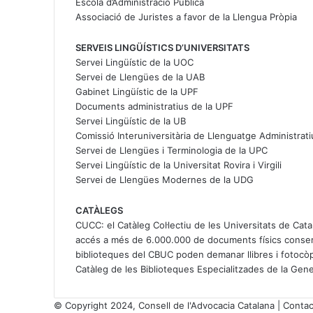
Escola d’Administració Pública
Associació de Juristes a favor de la Llengua Pròpia
SERVEIS LINGÜÍSTICS D’UNIVERSITATS
Servei Lingüístic de la UOC
Servei de Llengües de la UAB
Gabinet Lingüístic de la UPF
Documents administratius de la UPF
Servei Lingüístic de la UB
Comissió Interuniversitària de Llenguatge Administratiu
Servei de Llengües i Terminologia de la UPC
Servei Lingüístic de la Universitat Rovira i Virgili
Servei de Llengües Modernes de la UDG
CATÀLEGS
CUCC
: el Catàleg Col·lectiu de les Universitats de Ca
accés a més de 6.000.000 de documents físics conserv
biblioteques del CBUC poden demanar llibres i fotocòpi
Catàleg de les Biblioteques Especialitzades de la Gene
© Copyright 2024, Consell de l'Advocacia Catalana |
Contac