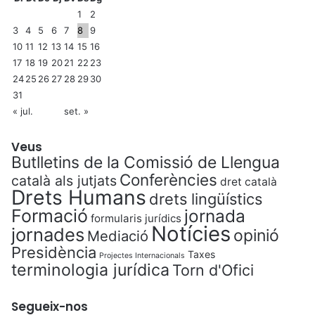
1
2
3
4
5
6
7
8
9
10
11
12
13
14
15
16
17
18
19
20
21
22
23
24
25
26
27
28
29
30
31
« jul.
set. »
Veus
Butlletins de la Comissió de Llengua
Conferències
català als jutjats
dret català
Drets Humans
drets lingüístics
Formació
jornada
formularis jurídics
Notícies
jornades
opinió
Mediació
Presidència
Taxes
Projectes Internacionals
terminologia jurídica
Torn d'Ofici
Segueix-nos