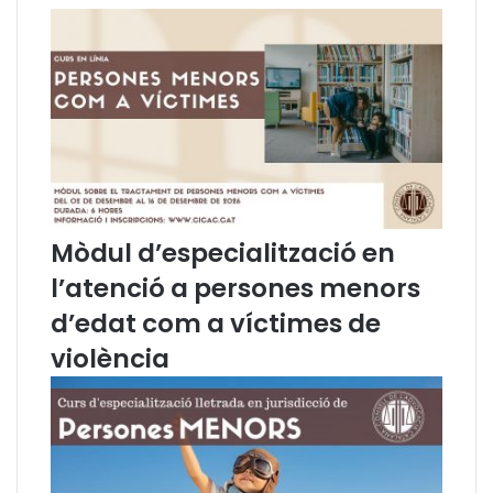
o
i
r
c
n
a
a
t
d
e
a
l
d
B
e
u
r
t
e
l
f
l
Mòdul d’especialització en
l
e
l’atenció a persones menors
e
t
x
í
d’edat com a víctimes de
i
d
violència
ó
e
.
n
R
o
e
t
n
í
o
c
v
i