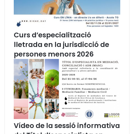
a
e
r
s
l
d
a
e
c
l
Curs d’especialització
o
m
lletrada en la jurisdicció de
n
e
f
s
persones menors 2026
i
d
a
e
n
j
ç
u
a
n
e
y
n
e
l
D
r
Vídeo de la sessió informativa
e
t