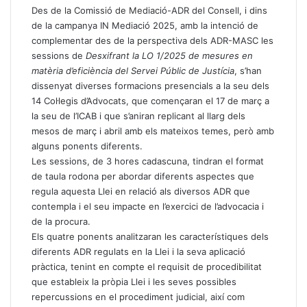
Des de la Comissió de Mediació-ADR del Consell, i dins
de la campanya IN Mediació 2025, amb la intenció de
complementar des de la perspectiva dels ADR-MASC les
sessions de
Desxifrant la LO 1/2025 de mesures en
matèria d’eficiència del Servei Públic de Justícia
, s’han
dissenyat diverses formacions presencials a la seu dels
14 Col·legis d’Advocats, que començaran el 17 de març a
la seu de l’ICAB i que s’aniran replicant al llarg dels
mesos de març i abril amb els mateixos temes, però amb
alguns ponents diferents.
Les sessions, de 3 hores cadascuna, tindran el format
de taula rodona per abordar diferents aspectes que
regula aquesta Llei en relació als diversos ADR que
contempla i el seu impacte en l’exercici de l’advocacia i
de la procura.
Els quatre ponents analitzaran les característiques dels
diferents ADR regulats en la Llei i la seva aplicació
pràctica, tenint en compte el requisit de procedibilitat
que estableix la pròpia Llei i les seves possibles
repercussions en el procediment judicial, així com