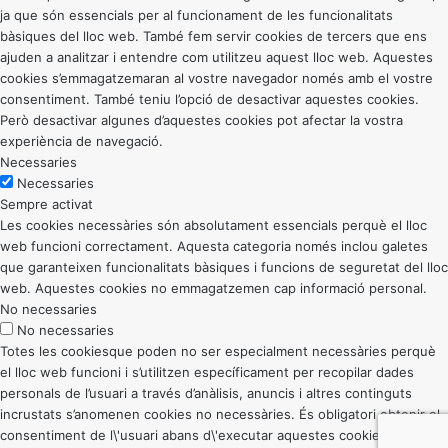
ja que són essencials per al funcionament de les funcionalitats
bàsiques del lloc web. També fem servir cookies de tercers que ens
ajuden a analitzar i entendre com utilitzeu aquest lloc web. Aquestes
cookies s’emmagatzemaran al vostre navegador només amb el vostre
consentiment. També teniu l’opció de desactivar aquestes cookies.
Però desactivar algunes d’aquestes cookies pot afectar la vostra
experiència de navegació.
Necessaries
Necessaries
Sempre activat
Les cookies necessàries són absolutament essencials perquè el lloc
web funcioni correctament. Aquesta categoria només inclou galetes
que garanteixen funcionalitats bàsiques i funcions de seguretat del lloc
web. Aquestes cookies no emmagatzemen cap informació personal.
No necessaries
No necessaries
Totes les cookiesque poden no ser especialment necessàries perquè
el lloc web funcioni i s’utilitzen específicament per recopilar dades
personals de l’usuari a través d’anàlisis, anuncis i altres continguts
incrustats s’anomenen cookies no necessàries. És obligatori obtenir el
consentiment de l\'usuari abans d\'executar aquestes cookies al vostre