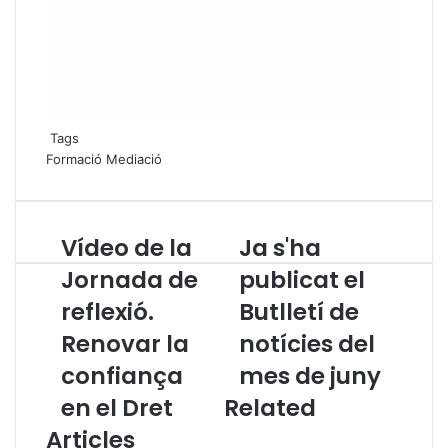
Tags
Formació
Mediació
Vídeo de la
Ja s'ha
V
J
í
a
Jornada de
publicat el
d
s
reflexió.
Butlletí de
e
'
o
h
Renovar la
notícies del
d
a
e
confiança
p
mes de juny
l
u
en el Dret
Related
a
b
J
l
Articles