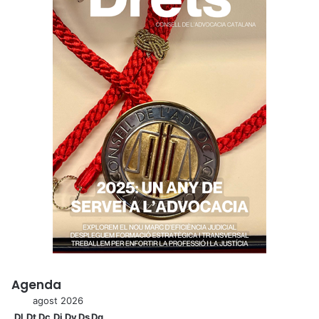
Agenda
agost 2026
Dl
Dt
Dc
Dj
Dv
Ds
Dg