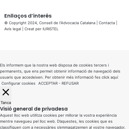
Enllaços d’interés
© Copyright 2024, Consell de l'Advocacia Catalana |
Contacta
|
Avís legal
| Creat per
IURISTEL
X
Facebook
X
WhatsApp
Telegram
Viber
Back
to
top
button
Els informem que la nostra web disposa de cookies tercers i
permanents, que ens permet obtenir informació de navegació dels
usuaris que accedeixen. Per obtenir més informació fes click
aquí
Configurar cookies
ACCEPTAR
-
REFUSAR
Tanca
Visió general de privadesa
Aquest lloc web utilitza cookies per millorar la vostra experiència
mentre navegueu pel lloc web. D’aquestes, les cookies que es
classifiquen com a necessàries s’emmagatzemen al vostre navegador,