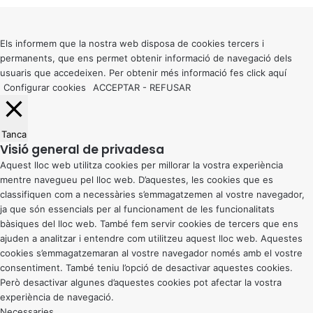
to
top
button
Els informem que la nostra web disposa de cookies tercers i
permanents, que ens permet obtenir informació de navegació dels
usuaris que accedeixen. Per obtenir més informació fes click
aquí
Configurar cookies
ACCEPTAR
-
REFUSAR
Tanca
Visió general de privadesa
Aquest lloc web utilitza cookies per millorar la vostra experiència
mentre navegueu pel lloc web. D’aquestes, les cookies que es
classifiquen com a necessàries s’emmagatzemen al vostre navegador,
ja que són essencials per al funcionament de les funcionalitats
bàsiques del lloc web. També fem servir cookies de tercers que ens
ajuden a analitzar i entendre com utilitzeu aquest lloc web. Aquestes
cookies s’emmagatzemaran al vostre navegador només amb el vostre
consentiment. També teniu l’opció de desactivar aquestes cookies.
Però desactivar algunes d’aquestes cookies pot afectar la vostra
experiència de navegació.
Necessaries