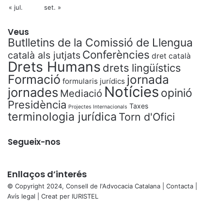
« jul.
set. »
Veus
Butlletins de la Comissió de Llengua
Conferències
català als jutjats
dret català
Drets Humans
drets lingüístics
Formació
jornada
formularis jurídics
Notícies
jornades
opinió
Mediació
Presidència
Taxes
Projectes Internacionals
terminologia jurídica
Torn d'Ofici
Segueix-nos
Enllaços d’interés
© Copyright 2024, Consell de l'Advocacia Catalana |
Contacta
|
Avís legal
| Creat per
IURISTEL
X
Back