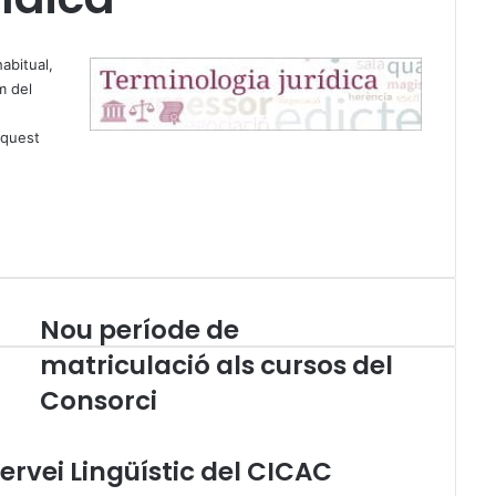
abitual,
m del
aquest
Nou període de
N
o
matriculació als cursos del
u
Consorci
p
e
r
ervei Lingüístic del CICAC
í
o