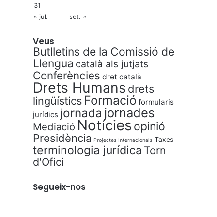
31
« jul.
set. »
Veus
Butlletins de la Comissió de
Llengua
català als jutjats
Conferències
dret català
Drets Humans
drets
Formació
lingüístics
formularis
jornades
jornada
jurídics
Notícies
opinió
Mediació
Presidència
Taxes
Projectes Internacionals
terminologia jurídica
Torn
d'Ofici
Segueix-nos