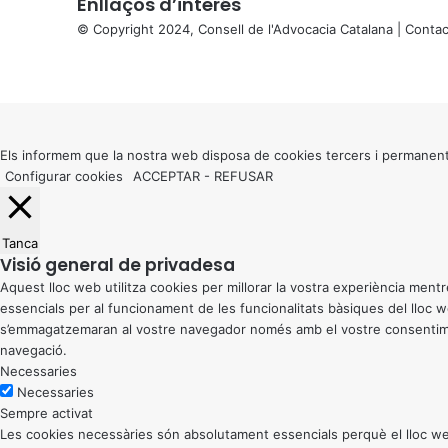
Enllaços d’interés
© Copyright 2024, Consell de l'Advocacia Catalana |
Contac
X
Facebook
X
WhatsApp
Telegram
Viber
Back
to
top
button
Els informem que la nostra web disposa de cookies tercers i permanent
Configurar cookies
ACCEPTAR
-
REFUSAR
Tanca
Visió general de privadesa
Aquest lloc web utilitza cookies per millorar la vostra experiència me
essencials per al funcionament de les funcionalitats bàsiques del lloc
s’emmagatzemaran al vostre navegador només amb el vostre consentiment
navegació.
Necessaries
Necessaries
Sempre activat
Les cookies necessàries són absolutament essencials perquè el lloc web