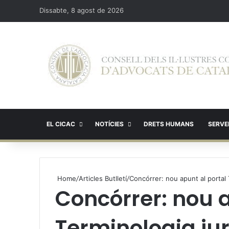
Dissabte, 8 agost de 2026
EL CICAC
NOTÍCIES
DRETS HUMANS
SERVEI
Home
/
Articles Butlletí
/
Concórrer: nou apunt al portal 
Concórrer: nou a
Terminologia jur