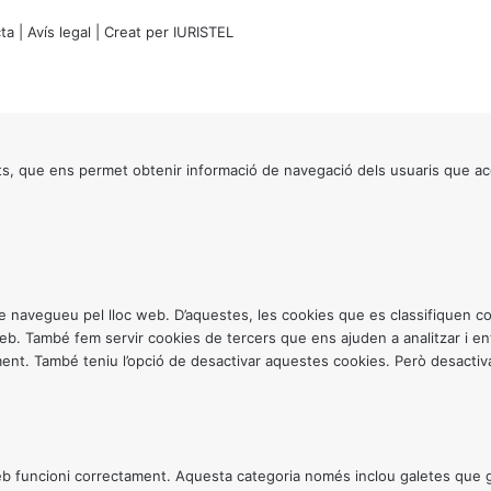
ta
|
Avís legal
| Creat per
IURISTEL
s, que ens permet obtenir informació de navegació dels usuaris que ac
ntre navegueu pel lloc web. D’aquestes, les cookies que es classifiquen
 web. També fem servir cookies de tercers que ens ajuden a analitzar i 
. També teniu l’opció de desactivar aquestes cookies. Però desactivar
 funcioni correctament. Aquesta categoria només inclou galetes que gar