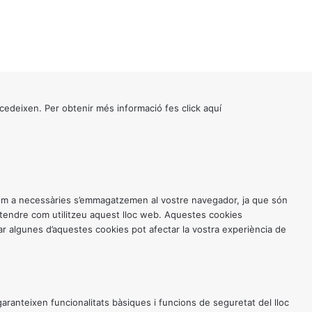
cedeixen. Per obtenir més informació fes click
aquí
 com a necessàries s’emmagatzemen al vostre navegador, ja que són
entendre com utilitzeu aquest lloc web. Aquestes cookies
 algunes d’aquestes cookies pot afectar la vostra experiència de
anteixen funcionalitats bàsiques i funcions de seguretat del lloc