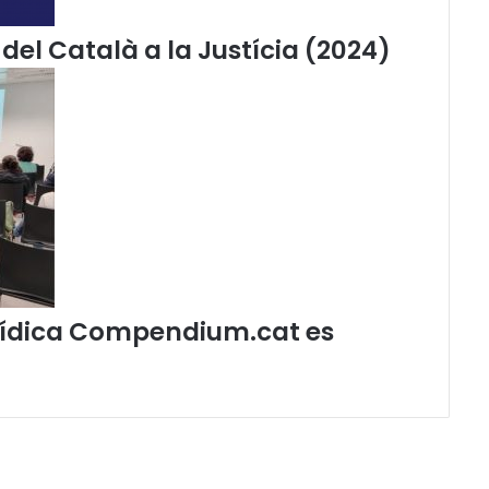
r
s
del Català a la Justícia (2024)
o
s
d
e
l
C
o
n
s
o
r
c
jurídica Compendium.cat es
i