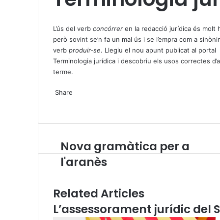
X
W
T
h
e
L’ús del verb
concórrer
en la redacció jurídica és molt h
a
l
però sovint se’n fa un mal ús i se l’empra com a sinòni
t
e
verb
produir-se
. Llegiu el
nou apunt
publicat al portal
s
g
Terminologia jurídica i descobriu els usos correctes d’
A
r
terme.
p
a
X
W
T
p
m
Share
h
e
X
a
l
W
T
S
P
t
e
h
e
h
r
s
g
a
l
a
i
A
r
t
e
r
n
Nova gramàtica per a
N
p
a
s
g
e
t
o
p
m
A
r
v
l'aranès
v
p
a
i
a
p
m
a
g
E
Related Articles
r
m
L’assessorament jurídic del S
a
a
m
i