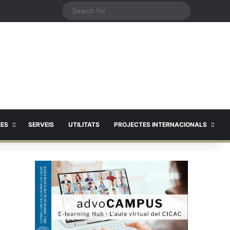
X
Search
for
EES
SERVEIS
UTILITATS
PROJECTES INTERNACIONALS