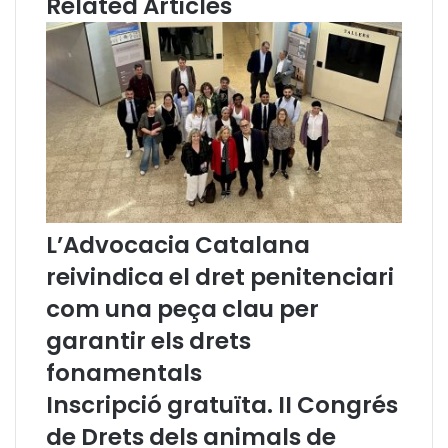
Related Articles
a
s
p
i
a
t
g
e
a
n
d
i
a
u
i
n
q
u
L’Advocacia Catalana
i
reivindica el dret penitenciari
e
t
com una peça clau per
u
garantir els drets
d
s
fonamentals
t
e
Inscripció gratuïta. II Congrés
r
de Drets dels animals de
m