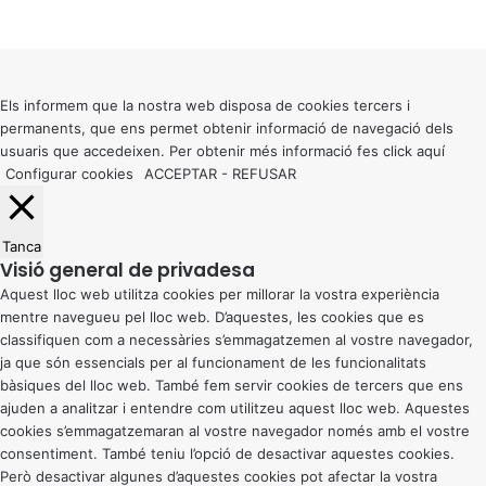
Facebook
X
WhatsApp
Telegram
Viber
Back
to
top
button
Els informem que la nostra web disposa de cookies tercers i
permanents, que ens permet obtenir informació de navegació dels
usuaris que accedeixen. Per obtenir més informació fes click
aquí
Configurar cookies
ACCEPTAR
-
REFUSAR
Tanca
Visió general de privadesa
Aquest lloc web utilitza cookies per millorar la vostra experiència
mentre navegueu pel lloc web. D’aquestes, les cookies que es
classifiquen com a necessàries s’emmagatzemen al vostre navegador,
ja que són essencials per al funcionament de les funcionalitats
bàsiques del lloc web. També fem servir cookies de tercers que ens
ajuden a analitzar i entendre com utilitzeu aquest lloc web. Aquestes
cookies s’emmagatzemaran al vostre navegador només amb el vostre
consentiment. També teniu l’opció de desactivar aquestes cookies.
Però desactivar algunes d’aquestes cookies pot afectar la vostra