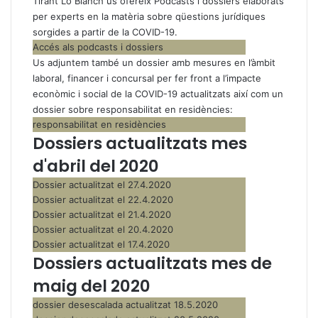
Tirant Lo Blanch us ofereix Podcasts i dossiers elaborats
per experts en la matèria sobre qüestions jurídiques
sorgides a partir de la COVID-19.
Accés als podcasts i dossiers
Us adjuntem també un dossier amb mesures en l’àmbit
laboral, financer i concursal per fer front a l’impacte
econòmic i social de la COVID-19 actualitzats així com un
dossier sobre responsabilitat en residències:
responsabilitat en residències
Dossiers actualitzats mes
d'abril del 2020
Dossier actualitzat el 27.4.2020
Dossier actualitzat el 22.4.2020
Dossier actualitzat el 21.4.2020
Dossier actualitzat el 20.4.2020
Dossier actualitzat el 17.4.2020
Dossiers actualitzats mes de
maig del 2020
dossier desescalada actualitzat 18.5.2020