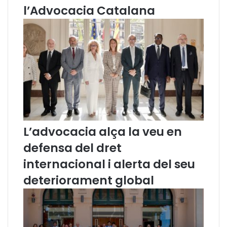
i
l’Advocacia Catalana
n
o
l
ò
g
i
q
u
e
s
?
L’advocacia alça la veu en
defensa del dret
internacional i alerta del seu
deteriorament global