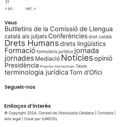
31
« jul.
set. »
Veus
Butlletins de la Comissió de Llengua
Conferències
català als jutjats
dret català
Drets Humans
drets lingüístics
Formació
jornada
formularis jurídics
Notícies
jornades
opinió
Mediació
Presidència
Taxes
Projectes Internacionals
terminologia jurídica
Torn d'Ofici
Segueix-nos
Enllaços d’interés
© Copyright 2024, Consell de l'Advocacia Catalana |
Contacta
|
Avís legal
| Creat per
IURISTEL
X