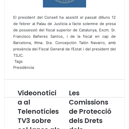
El president del Consell ha assistit el passat dilluns 12
de febrer al Palau de Justícia a l’acte solemne de presa
de possessió del fiscal superior de Catalunya, Excm. Sr.
Francisco Bañeres Santos, i de la fiscal en cap de
Barcelona, Il·lma. Sra. Concepción Talón Navarro, amb
presència del Fiscal General de l’Estat i del president del
TSJC.
Tags
Presidència
Videonotíci
Les
V
L
i
e
a al
Comissions
d
s
Telenotícies
de Protecció
e
C
o
o
TV3 sobre
dels Drets
n
m
o
i