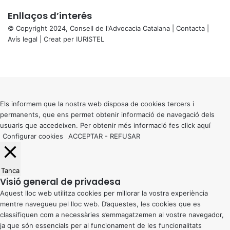
Enllaços d’interés
© Copyright 2024, Consell de l'Advocacia Catalana |
Contacta
|
Avís legal
| Creat per
IURISTEL
X
Facebook
X
WhatsApp
Telegram
Viber
Back
to
top
button
Els informem que la nostra web disposa de cookies tercers i
permanents, que ens permet obtenir informació de navegació dels
usuaris que accedeixen. Per obtenir més informació fes click
aquí
Configurar cookies
ACCEPTAR
-
REFUSAR
Tanca
Visió general de privadesa
Aquest lloc web utilitza cookies per millorar la vostra experiència
mentre navegueu pel lloc web. D’aquestes, les cookies que es
classifiquen com a necessàries s’emmagatzemen al vostre navegador,
ja que són essencials per al funcionament de les funcionalitats