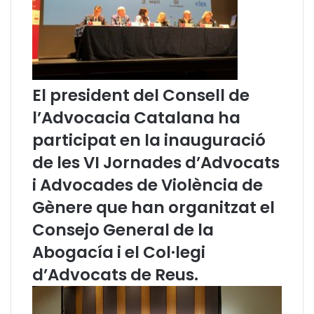
à
l
u
a
s
n
u
s
l
i
e
b
El president del Consell de
s
a
l’Advocacia Catalana ha
a
l
b
e
participat en la inauguració
u
a
de les VI Jornades d’Advocats
s
r
i
i
i Advocades de Violència de
v
n
Gènere que han organitzat el
e
s
s
t
Consejo General de la
,
e
a
n
Abogacía i el Col·legi
m
l
d’Advocats de Reus.
b
e
d
s
e
a