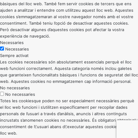
bàsiques del lloc web. També fem servir cookies de tercers que ens
ajuden a analitzar i entendre com utilitzeu aquest lloc web. Aquestes
cookies s’emmagatzemaran al vostre navegador només amb el vostre
consentiment. També teniu l’opció de desactivar aquestes cookies.
Però desactivar algunes d’aquestes cookies pot afectar la vostra
experiència de navegació.
Necessaries
Necessaries
Sempre activat
Les cookies necessàries són absolutament essencials perquè el lloc
web funcioni correctament. Aquesta categoria només inclou galetes
que garanteixen funcionalitats bàsiques i funcions de seguretat del lloc
web. Aquestes cookies no emmagatzemen cap informació personal.
No necessaries
No necessaries
Totes les cookiesque poden no ser especialment necessàries perquè
el lloc web funcioni i s’utilitzen específicament per recopilar dades
personals de l’usuari a través d’anàlisis, anuncis i altres continguts
incrustats s’anomenen cookies no necessàries. És obligatori obtenir el
consentiment de l\'usuari abans d\'executar aquestes cookies al vostre
lloc web.