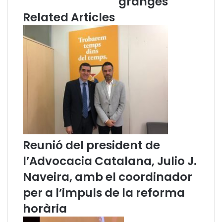
granges
3
D
Related Articles
s
r
o
e
b
t
r
s
e
d
c
e
o
l
l
s
.
A
l
n
a
i
p
m
s
a
Reunió del president de
e
l
l’Advocacia Catalana, Julio J.
a
s
l
d
Naveira, amb el coordinador
s
e
per a l’impuls de la reforma
j
l
u
s
horària
t
C