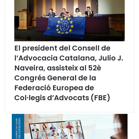
c
d
l
m
a
i
r
n
a
i
c
s
i
t
El president del Consell de
o
r
n
a
l’Advocacia Catalana, Julio J.
s
c
Naveira, assisteix al 52è
d
i
e
o
Congrés General de la
l
n
Federació Europea de
p
s
r
a
Col·legis d’Advocats (FBE)
e
f
s
e
i
r
d
c
e
o
n
m