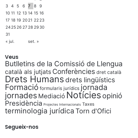
3
4
5
6
7
8
9
10
11
12
13
14
15
16
17
18
19
20
21
22
23
24
25
26
27
28
29
30
31
« jul.
set. »
Veus
Butlletins de la Comissió de Llengua
Conferències
català als jutjats
dret català
Drets Humans
drets lingüístics
Formació
jornada
formularis jurídics
Notícies
jornades
opinió
Mediació
Presidència
Taxes
Projectes Internacionals
terminologia jurídica
Torn d'Ofici
Segueix-nos