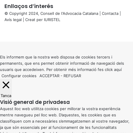
Enllaços d’interés
© Copyright 2024, Consell de l'Advocacia Catalana |
Contacta
|
Avís legal
| Creat per
IURISTEL
X
Facebook
X
WhatsApp
Telegram
Viber
Back
to
top
button
Els informem que la nostra web disposa de cookies tercers i
permanents, que ens permet obtenir informació de navegació dels
usuaris que accedeixen. Per obtenir més informació fes click
aquí
Configurar cookies
ACCEPTAR
-
REFUSAR
Tanca
Visió general de privadesa
Aquest lloc web utilitza cookies per millorar la vostra experiència
mentre navegueu pel lloc web. D’aquestes, les cookies que es
classifiquen com a necessàries s’emmagatzemen al vostre navegador,
ja que són essencials per al funcionament de les funcionalitats