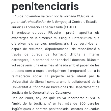
penitenciaris
El 10 de novembre va tenir lloc la
Jornada RIUscire: el
potencial rehabilitador de la llengua,
al Centre d’Estudis
Jurídics i Formació Especialitzada (CEJFE).
El projecte europeu RIUscire pretén aprofitar els
avantatges de la dimensió multilingüe i intercultural que
ofereixen els centres penitenciaris i convertir-los en
espais de recursos, d’apoderament i de rehabilitació a
través de cursos de formació dirigits a interns
estrangers, i a personal penitenciari i docents. RIUscire
vol esdevenir una eina més alineada amb el paper de les
presons com a espai d’enriquiment i preparació per a la
reintegració social. El projecte està liderat per la
Universitat de Siena i compta amb la col·laboració de la
Universitat Autònoma de Barcelona i del Departament de
Justícia de la Generalitat de Catalunya.
Des de 2009, any en què es va incorporar el VxL a
l’àmbit de la Justícia, s’han fet més de 800 parelles
lingüístiques a centres penitenciaris, centres educatius