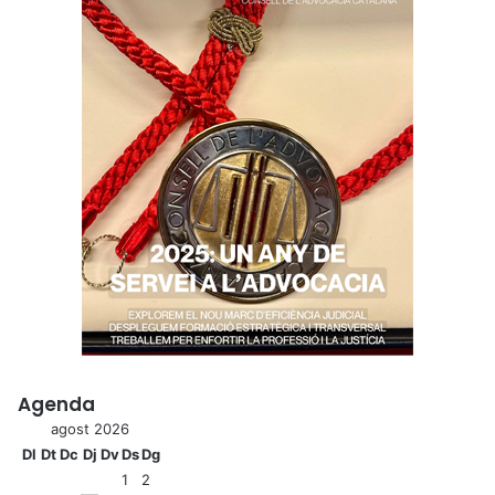
Agenda
agost 2026
Dl
Dt
Dc
Dj
Dv
Ds
Dg
1
2