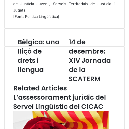
de Justícia Juvenil, Serveis Territorials de Justícia i
Jutjats.
[Font: Política Lingüística]
Bèlgica: una
14 de
B
1
è
4
lliçó de
desembre:
l
d
drets i
XIV Jornada
g
e
i
d
llengua
de la
c
e
a
s
SCATERM
:
e
Related Articles
u
m
n
b
L’assessorament jurídic del
a
r
Servei Lingüístic del CICAC
l
e
l
:
i
X
ç
I