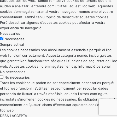
bàsiques del lloc web. També fem servir cookies de tercers que ens
ajuden a analitzar i entendre com utilitzeu aquest lloc web. Aquestes
cookies s’emmagatzemaran al vostre navegador només amb el vostre
consentiment. També teniu l’opció de desactivar aquestes cookies.
Però desactivar algunes d’aquestes cookies pot afectar la vostra
experiència de navegació.
Necessaries
Necessaries
Sempre activat
Les cookies necessàries són absolutament essencials perquè el lloc
web funcioni correctament. Aquesta categoria només inclou galetes
que garanteixen funcionalitats bàsiques i funcions de seguretat del lloc
web. Aquestes cookies no emmagatzemen cap informació personal.
No necessaries
No necessaries
Totes les cookiesque poden no ser especialment necessàries perquè
el lloc web funcioni i s’utilitzen específicament per recopilar dades
personals de l’usuari a través d’anàlisis, anuncis i altres continguts
incrustats s’anomenen cookies no necessàries. És obligatori obtenir el
consentiment de l\'usuari abans d\'executar aquestes cookies al vostre
lloc web.
DESA I ACCEPTA