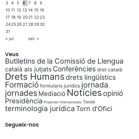
3
4
5
6
7
8
9
10
11
12
13
14
15
16
17
18
19
20
21
22
23
24
25
26
27
28
29
30
31
« jul.
set. »
Veus
Butlletins de la Comissió de Llengua
Conferències
català als jutjats
dret català
Drets Humans
drets lingüístics
Formació
jornada
formularis jurídics
Notícies
jornades
opinió
Mediació
Presidència
Taxes
Projectes Internacionals
terminologia jurídica
Torn d'Ofici
Segueix-nos