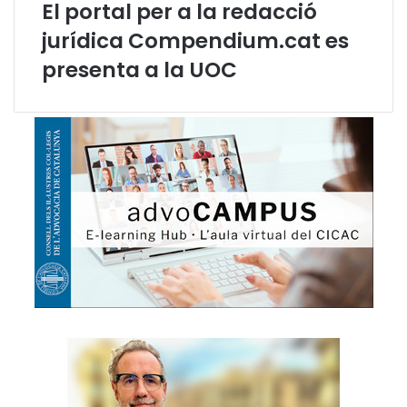
s
El portal per a la redacció
p
jurídica Compendium.cat es
e
n
presenta a la UOC
i
t
e
n
c
i
a
r
i
s