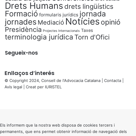
Drets Humans
drets lingüístics
Formació
jornada
formularis jurídics
Notícies
jornades
opinió
Mediació
Presidència
Taxes
Projectes Internacionals
terminologia jurídica
Torn d'Ofici
Segueix-nos
Enllaços d’interés
© Copyright 2024, Consell de l'Advocacia Catalana |
Contacta
|
Avís legal
| Creat per
IURISTEL
X
Facebook
X
WhatsApp
Telegram
Viber
Back
to
top
button
Els informem que la nostra web disposa de cookies tercers i
permanents, que ens permet obtenir informació de navegació dels