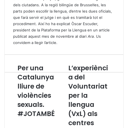
dels ciutadans. A la regió bilingüe de Brussel·les, les
parts poden escollir la llengua, d’entre les dues oficials,
que farà servir el jutge i en què es tramitarà tot el
procediment. Així ho ha explicat Òscar Escuder,
president de la Plataforma per la Llengua en un article
publicat aquest mes de novembre al diari
Ara
.
Us
convidem a llegir l’article
.
Per una
L’experiènci
P
L
e
’
Catalunya
a del
r
e
lliure de
Voluntariat
u
x
n
p
violències
per la
a
e
C
sexuals.
r
llengua
a
i
#JOTAMBÉ
(VxL) als
t
è
a
n
centres
l
c