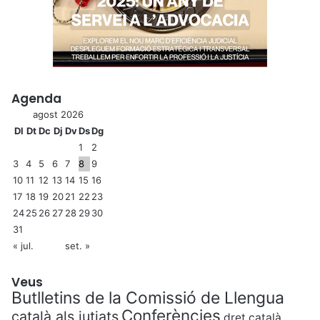
Agenda
agost 2026
Dl
Dt
Dc
Dj
Dv
Ds
Dg
1
2
3
4
5
6
7
8
9
10
11
12
13
14
15
16
17
18
19
20
21
22
23
24
25
26
27
28
29
30
31
« jul.
set. »
Veus
Butlletins de la Comissió de Llengua
Conferències
català als jutjats
dret català