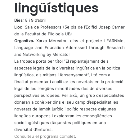
lingüístiques
Dies
: 8 i 9 d’abril
Lloc
: Sala de Professors (5è pis de l’Edifici Josep Carner
de la Facultat de Filologia UB)
Organitza
: Xarxa Mercator, dins el projecte LEARNMe,
Language and Education Addressed through Research
and Networking by Mercator
La trobada porta per títol “El replantejament dels
aspectes legals de la diversitat lingüística en la política
lingüística, els mitjans i l’ensenyament”, i té com a
finalitat presentar i analitzar les novetats en la protecció
legal de les llengües minoritzades des de diverses
perspectives europees. Per això, un grup d’especialistes
donaran a conèixer dins el seu camp d’especialitat les
novetats de l’àmbit jurídic i polític respecte d’algunes
llengües europees i exploraran les conseqüències
sociolingüístiques d’aquestes polítiques en una
diversitat d’entorns.
Consulteu el programa complet
.