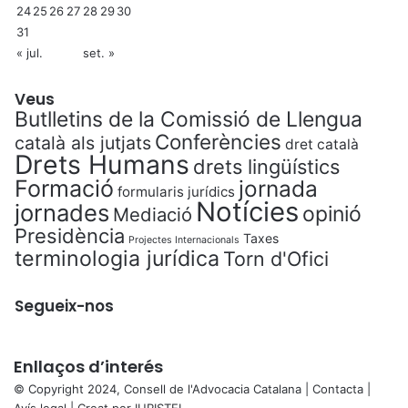
24
25
26
27
28
29
30
31
« jul.
set. »
Veus
Butlletins de la Comissió de Llengua
Conferències
català als jutjats
dret català
Drets Humans
drets lingüístics
Formació
jornada
formularis jurídics
Notícies
jornades
opinió
Mediació
Presidència
Taxes
Projectes Internacionals
terminologia jurídica
Torn d'Ofici
Segueix-nos
Enllaços d’interés
© Copyright 2024, Consell de l'Advocacia Catalana |
Contacta
|