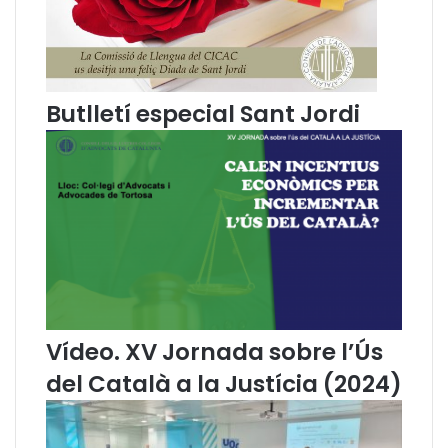
i
s
a
t
d
à
’
s
e
a
Butlletí especial Sant Jordi
s
l
t
d
i
i
l
a
p
?
e
r
a
l
t
r
a
Vídeo. XV Jornada sobre l’Ús
c
del Català a la Justícia (2024)
t
a
m
e