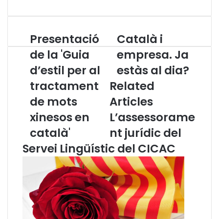
Presentació
Català i
P
C
r
a
de la 'Guia
empresa. Ja
e
t
d’estil per al
estàs al dia?
s
a
e
l
tractament
Related
n
à
t
de mots
Articles
i
a
e
xinesos en
L’assessorame
c
m
i
p
català'
nt jurídic del
ó
r
Servei Lingüístic del CICAC
d
e
e
s
l
a
a
.
'
J
G
a
u
e