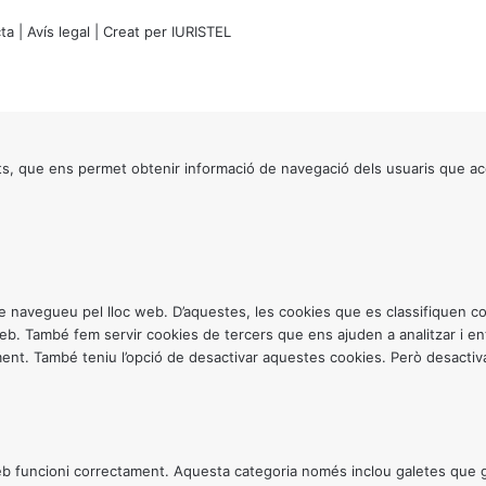
ta
|
Avís legal
| Creat per
IURISTEL
s, que ens permet obtenir informació de navegació dels usuaris que ac
ntre navegueu pel lloc web. D’aquestes, les cookies que es classifiquen
 web. També fem servir cookies de tercers que ens ajuden a analitzar i 
. També teniu l’opció de desactivar aquestes cookies. Però desactivar
 funcioni correctament. Aquesta categoria només inclou galetes que gar