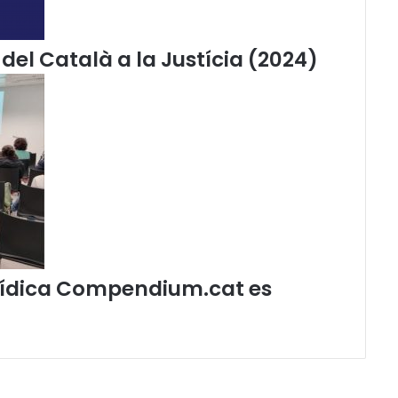
u
a
n
del Català a la Justícia (2024)
d
ó
i
R
o
y
o
(
2
0
1
4
jurídica Compendium.cat es
)