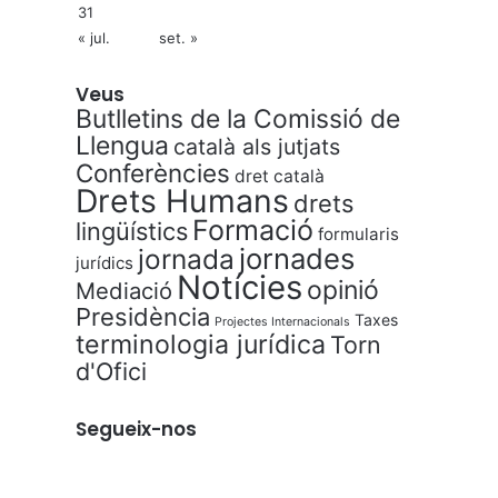
31
« jul.
set. »
Veus
Butlletins de la Comissió de
Llengua
català als jutjats
Conferències
dret català
Drets Humans
drets
Formació
lingüístics
formularis
jornades
jornada
jurídics
Notícies
opinió
Mediació
Presidència
Taxes
Projectes Internacionals
terminologia jurídica
Torn
d'Ofici
Segueix-nos