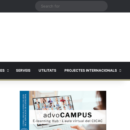
X
Search
for
EES
SERVEIS
UTILITATS
PROJECTES INTERNACIONALS