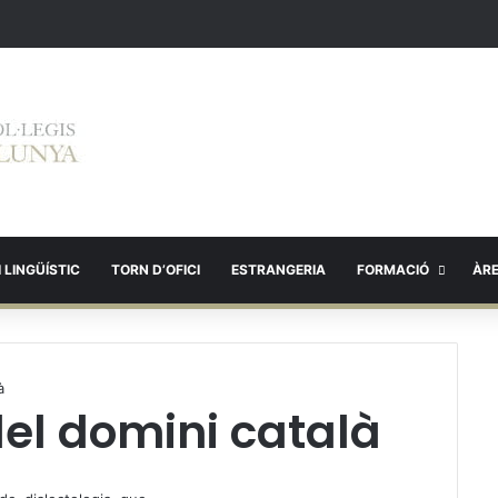
 LINGÜÍSTIC
TORN D’OFICI
ESTRANGERIA
FORMACIÓ
ÀR
à
 del domini català