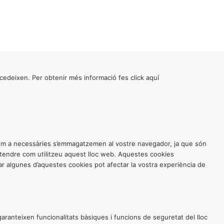
cedeixen. Per obtenir més informació fes click
aquí
 com a necessàries s’emmagatzemen al vostre navegador, ja que són
entendre com utilitzeu aquest lloc web. Aquestes cookies
 algunes d’aquestes cookies pot afectar la vostra experiència de
anteixen funcionalitats bàsiques i funcions de seguretat del lloc