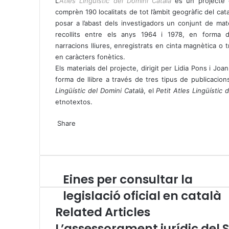
h
e
L’
Atles Lingüístic del Domini Català
és un projecte 
a
l
comprèn 190 localitats de tot l’àmbit geogràfic del cata
t
e
posar a l’abast dels investigadors un conjunt de mate
s
g
recollits entre els anys 1964 i 1978, en forma 
A
r
narracions lliures, enregistrats en cinta magnètica o 
p
a
en caràcters fonètics.
p
m
Els materials del projecte, dirigit per Lidia Pons i Jo
forma de llibre a través de tres tipus de publicacions
Lingüístic del Domini Català
, el
Petit Atles Lingüístic 
etnotextos.
X
W
T
Share
h
e
X
a
l
W
T
S
P
t
e
h
e
h
r
s
g
a
l
a
i
A
r
t
e
r
n
Eines per consultar la
E
p
a
s
g
e
t
i
p
m
A
r
v
legislació oficial en català
n
p
a
i
Related Articles
e
p
m
a
s
E
L’assessorament jurídic del S