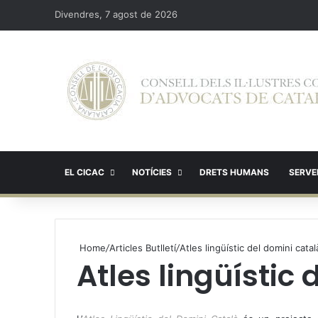
Divendres, 7 agost de 2026
EL CICAC
NOTÍCIES
DRETS HUMANS
SERVEI
Home
/
Articles Butlletí
/
Atles lingüístic del domini catal
Atles lingüístic
X
W
T