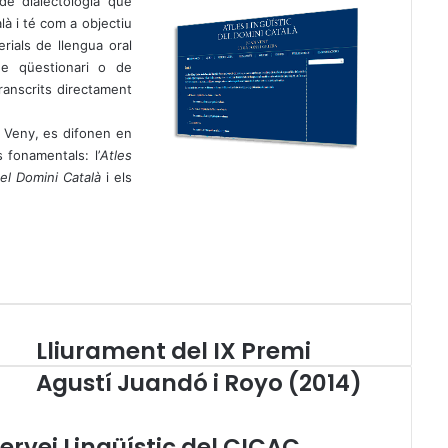
de dialectologia que
là i té com a objectiu
rials de llengua oral
de qüestionari o de
transcrits directament
an Veny, es difonen en
 fonamentals: l’
Atles
del Domini Català
i els
Lliurament del IX Premi
L
l
Agustí Juandó i Royo (2014)
i
u
r
ervei Lingüístic del CICAC