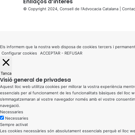
Enllaços d’interés
© Copyright 2024, Consell de l'Advocacia Catalana |
Contac
X
Facebook
X
WhatsApp
Telegram
Viber
Back
to
top
button
Els informem que la nostra web disposa de cookies tercers i permanent
Configurar cookies
ACCEPTAR
-
REFUSAR
Tanca
Visió general de privadesa
Aquest lloc web utilitza cookies per millorar la vostra experiència me
essencials per al funcionament de les funcionalitats bàsiques del lloc
s’emmagatzemaran al vostre navegador només amb el vostre consentiment
navegació.
Necessaries
Necessaries
Sempre activat
Les cookies necessàries són absolutament essencials perquè el lloc web