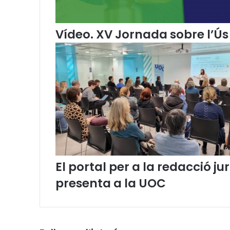
i
ó
o
Vídeo. XV Jornada sobre l’Ús 
f
i
c
i
a
l
e
n
c
a
t
a
El portal per a la redacció 
l
presenta a la UOC
à