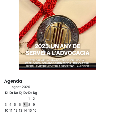
Agenda
agost 2026
Dl
Dt
Dc
Dj
Dv
Ds
Dg
1
2
3
4
5
6
7
8
9
10
11
12
13
14
15
16