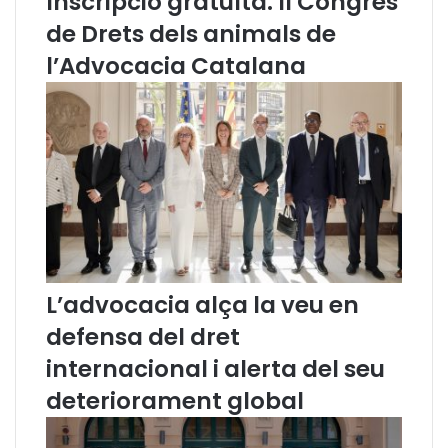
Inscripció gratuïta. II Congrés
m
a
de Drets dels animals de
t
l’Advocacia Catalana
i
u
d
e
P
o
l
í
t
i
c
L’advocacia alça la veu en
a
L
defensa del dret
i
internacional i alerta del seu
n
g
deteriorament global
ü
í
s