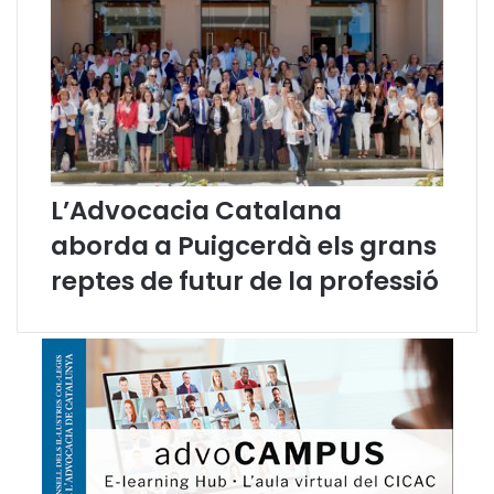
t
i
c
a
L’Advocacia Catalana
aborda a Puigcerdà els grans
reptes de futur de la professió