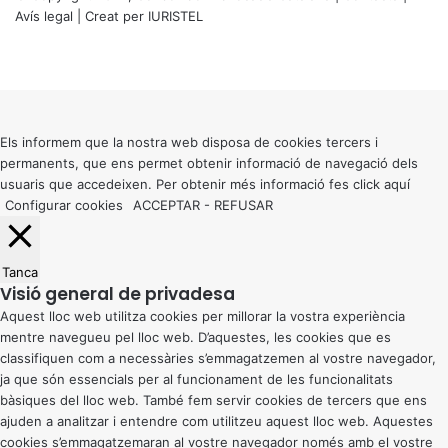
Avís legal
| Creat per
IURISTEL
X
Facebook
X
WhatsApp
Telegram
Viber
Back
to
top
button
Els informem que la nostra web disposa de cookies tercers i
permanents, que ens permet obtenir informació de navegació dels
usuaris que accedeixen. Per obtenir més informació fes click
aquí
Configurar cookies
ACCEPTAR
-
REFUSAR
Tanca
Visió general de privadesa
Aquest lloc web utilitza cookies per millorar la vostra experiència
mentre navegueu pel lloc web. D’aquestes, les cookies que es
classifiquen com a necessàries s’emmagatzemen al vostre navegador,
ja que són essencials per al funcionament de les funcionalitats
bàsiques del lloc web. També fem servir cookies de tercers que ens
ajuden a analitzar i entendre com utilitzeu aquest lloc web. Aquestes
cookies s’emmagatzemaran al vostre navegador només amb el vostre