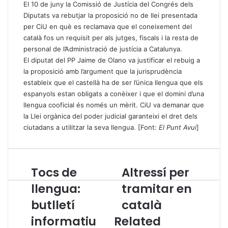
El 10 de juny la Comissió de Justícia del Congrés dels
Diputats va rebutjar la proposició no de llei presentada
per CiU en què es reclamava que el coneixement del
català fos un requisit per als jutges, fiscals i la resta de
personal de l’Administració de justícia a Catalunya.
El diputat del PP Jaime de Olano va justificar el rebuig a
la proposició amb l’argument que la jurisprudència
estableix que el castellà ha de ser l’única llengua que els
espanyols estan obligats a conèixer i que el domini d’una
llengua cooficial és només un mèrit. CiU va demanar que
la Llei orgànica del poder judicial garanteixi el dret dels
ciutadans a utilitzar la seva llengua. [Font:
El Punt Avui
]
Tocs de
Altressí per
T
A
o
l
llengua:
tramitar en
c
t
butlletí
català
s
r
d
e
informatiu
Related
e
s