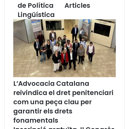
l
de Política
Articles
s
l
í
Lingüística
e
p
n
e
g
r
u
t
a
r
:
a
b
m
u
i
t
t
l
a
l
r
L’Advocacia Catalana
e
e
t
n
reivindica el dret penitenciari
í
c
com una peça clau per
i
a
n
t
garantir els drets
f
a
fonamentals
o
l
r
à