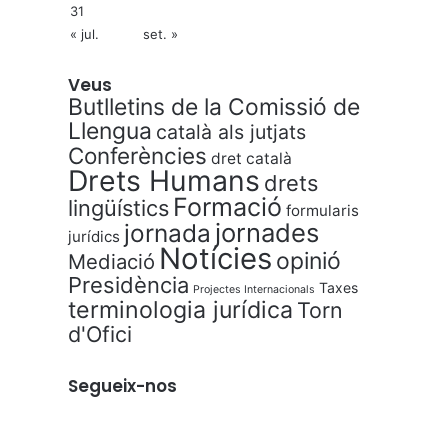
31
« jul.
set. »
Veus
Butlletins de la Comissió de
Llengua
català als jutjats
Conferències
dret català
Drets Humans
drets
Formació
lingüístics
formularis
jornades
jornada
jurídics
Notícies
opinió
Mediació
Presidència
Taxes
Projectes Internacionals
terminologia jurídica
Torn
d'Ofici
Segueix-nos