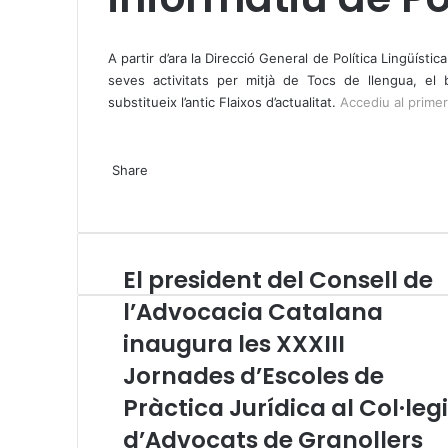
X
W
T
h
e
A partir d’ara la Direcció General de Política Lingüístic
a
l
seves activitats per mitjà de Tocs de llengua, el b
t
e
substitueix l’antic Flaixos d’actualitat.
Accediu al primer 
s
g
A
r
X
W
T
p
a
Share
h
e
p
m
X
a
l
W
T
S
P
t
e
h
e
h
r
s
g
a
l
a
i
A
r
t
e
r
n
El president del Consell de
E
p
a
s
g
e
t
l
p
m
A
r
v
l’Advocacia Catalana
p
p
a
i
inaugura les XXXIII
r
p
m
a
e
E
Jornades d’Escoles de
s
m
i
Pràctica Jurídica al Col·legi
a
d
i
d’Advocats de Granollers
e
l