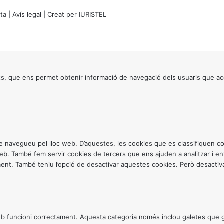
ta
|
Avís legal
| Creat per
IURISTEL
s, que ens permet obtenir informació de navegació dels usuaris que ac
ntre navegueu pel lloc web. D’aquestes, les cookies que es classifiquen
 web. També fem servir cookies de tercers que ens ajuden a analitzar i 
. També teniu l’opció de desactivar aquestes cookies. Però desactivar
 funcioni correctament. Aquesta categoria només inclou galetes que gar