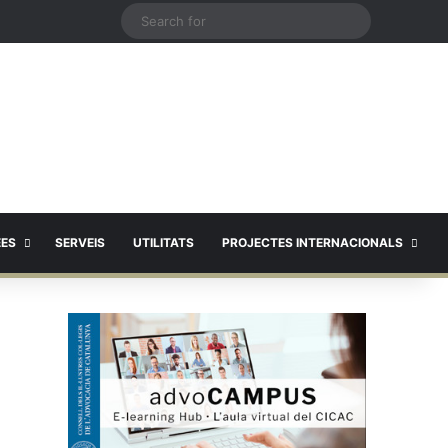
X
Search
for
EES
SERVEIS
UTILITATS
PROJECTES INTERNACIONALS