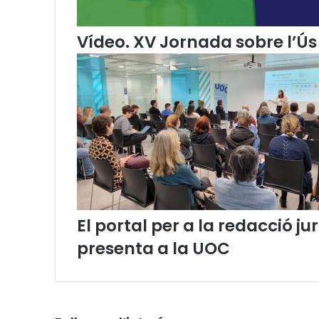
a
c
i
Vídeo. XV Jornada sobre l’Ús 
a
C
a
t
a
l
a
n
a
i
n
a
El portal per a la redacció 
u
presenta a la UOC
g
u
r
a
l