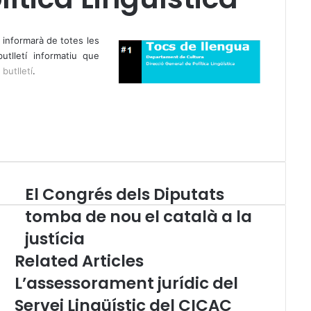
a informarà de totes les
utlletí informatiu que
butlletí
.
El Congrés dels Diputats
E
l
tomba de nou el català a la
C
justícia
o
n
Related Articles
g
L’assessorament jurídic del
r
é
Servei Lingüístic del CICAC
s