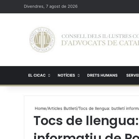
Divendres, 7 agost de 2026
EL CICAC
NOTÍCIES
DRETS HUMANS
SERVEI
Home
/
Articles Butlletí
/
Tocs de llengua: butlletí informa
Tocs de llengua: 
informatiu de Po