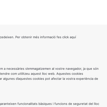
cedeixen. Per obtenir més informació fes click
aquí
 com a necessàries s’emmagatzemen al vostre navegador, ja que són
entendre com utilitzeu aquest lloc web. Aquestes cookies
 algunes d’aquestes cookies pot afectar la vostra experiència de
anteixen funcionalitats bàsiques i funcions de seguretat del lloc