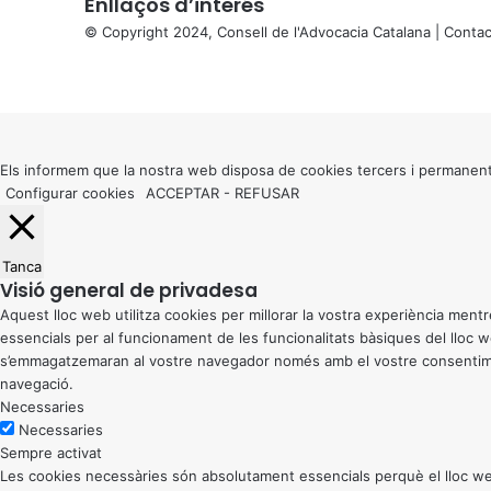
Enllaços d’interés
e
s
© Copyright 2024, Consell de l'Advocacia Catalana |
Contac
X
X
X
Facebook
X
WhatsApp
Telegram
Viber
X
Back
I
to
I
top
I
button
Els informem que la nostra web disposa de cookies tercers i permanent
J
Configurar cookies
ACCEPTAR
-
REFUSAR
o
r
n
Tanca
a
Visió general de privadesa
d
Aquest lloc web utilitza cookies per millorar la vostra experiència me
e
essencials per al funcionament de les funcionalitats bàsiques del lloc
s
s’emmagatzemaran al vostre navegador només amb el vostre consentiment
d
navegació.
’
Necessaries
E
Necessaries
s
Sempre activat
c
Les cookies necessàries són absolutament essencials perquè el lloc web
o