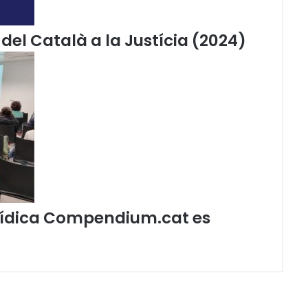
u
e
l
del Català a la Justícia (2024)
c
a
t
a
l
à
a
l
a
j
u
s
jurídica Compendium.cat es
t
í
c
i
a