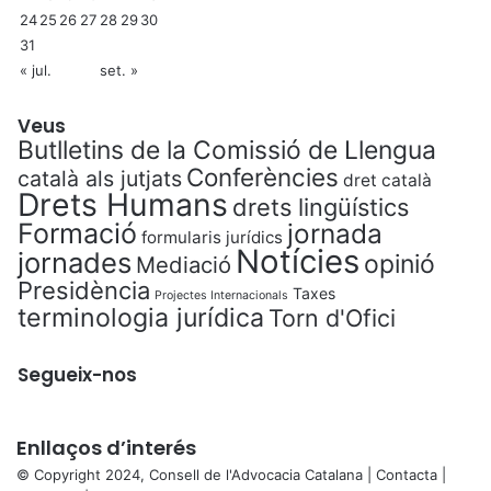
24
25
26
27
28
29
30
31
« jul.
set. »
Veus
Butlletins de la Comissió de Llengua
Conferències
català als jutjats
dret català
Drets Humans
drets lingüístics
Formació
jornada
formularis jurídics
Notícies
jornades
opinió
Mediació
Presidència
Taxes
Projectes Internacionals
terminologia jurídica
Torn d'Ofici
Segueix-nos
Enllaços d’interés
© Copyright 2024, Consell de l'Advocacia Catalana |
Contacta
|