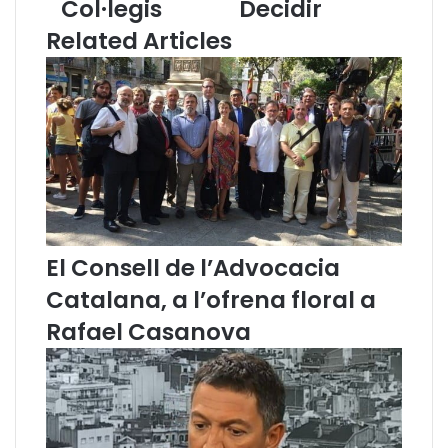
Col·legis
Decidir
a
A
Related Articles
t
d
s
v
a
o
p
c
a
a
r
c
t
i
i
a
c
C
i
a
p
t
El Consell de l’Advocacia
a
a
Catalana, a l’ofrena floral a
r
l
e
a
Rafael Casanova
n
n
u
a
n
s
d
’
e
a
b
d