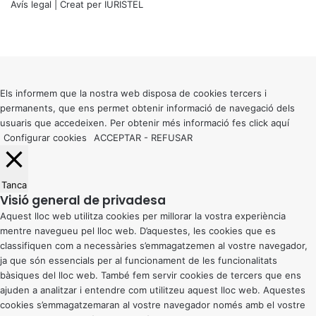
Avís legal
| Creat per
IURISTEL
X
Facebook
X
WhatsApp
Telegram
Viber
Back
to
top
button
Els informem que la nostra web disposa de cookies tercers i
permanents, que ens permet obtenir informació de navegació dels
usuaris que accedeixen. Per obtenir més informació fes click
aquí
Configurar cookies
ACCEPTAR
-
REFUSAR
Tanca
Visió general de privadesa
Aquest lloc web utilitza cookies per millorar la vostra experiència
mentre navegueu pel lloc web. D’aquestes, les cookies que es
classifiquen com a necessàries s’emmagatzemen al vostre navegador,
ja que són essencials per al funcionament de les funcionalitats
bàsiques del lloc web. També fem servir cookies de tercers que ens
ajuden a analitzar i entendre com utilitzeu aquest lloc web. Aquestes
cookies s’emmagatzemaran al vostre navegador només amb el vostre