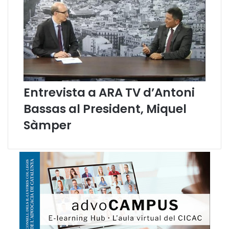
l
p
a
e
p
l
r
D
o
r
f
e
e
t
s
a
Entrevista a ARA TV d’Antoni
s
D
i
e
Bassas al President, Miquel
ó
c
i
i
Sàmper
d
d
e
i
l
r
s
C
o
l
·
l
e