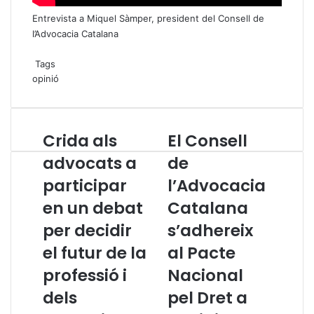
Entrevista a Miquel Sàmper, president del Consell de
l’Advocacia Catalana
Tags
opinió
Crida als
El Consell
C
E
r
l
advocats a
de
i
C
participar
l’Advocacia
d
o
a
n
en un debat
Catalana
a
s
l
per decidir
e
s’adhereix
s
l
el futur de la
al Pacte
a
l
d
d
professió i
Nacional
v
e
dels
pel Dret a
o
l
c
’