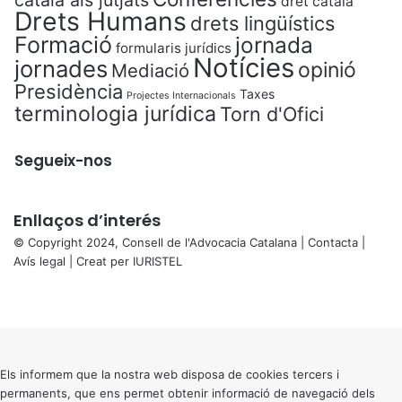
dret català
Drets Humans
drets lingüístics
Formació
jornada
formularis jurídics
Notícies
jornades
opinió
Mediació
Presidència
Taxes
Projectes Internacionals
terminologia jurídica
Torn d'Ofici
Segueix-nos
Enllaços d’interés
© Copyright 2024, Consell de l'Advocacia Catalana |
Contacta
|
Avís legal
| Creat per
IURISTEL
X
Facebook
X
WhatsApp
Telegram
Viber
Back
to
top
button
Els informem que la nostra web disposa de cookies tercers i
permanents, que ens permet obtenir informació de navegació dels