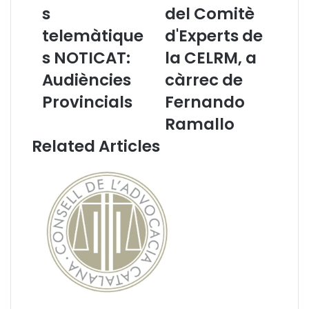
s
del Comitè
t
a
e
n
telemàtique
d'Experts de
m
ç
a
s NOTICAT:
d
la CELRM, a
d
e
Audiències
càrrec de
e
l
n
'
Provincials
Fernando
o
I
Ramallo
t
n
i
f
Related Articles
f
o
i
r
c
m
a
e
c
d
i
e
o
l
n
C
s
o
t
m
e
i