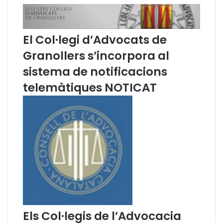
è
c
n
à
c
r
El Col·legi d’Advocats de
i
r
Granollers s’incorpora al
e
e
s
c
sistema de notificacions
P
d
r
e
telemàtiques NOTICAT
o
F
v
e
i
r
n
n
c
a
i
n
a
d
l
o
s
R
a
m
a
Els Col·legis de l’Advocacia
l