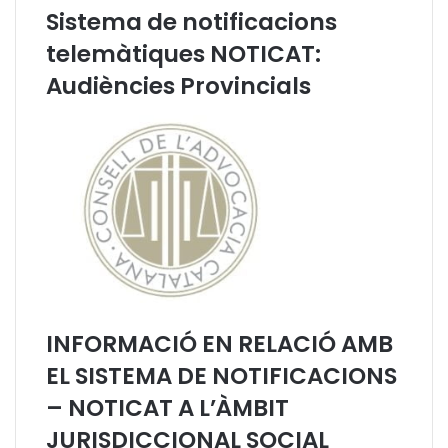
l
t
Sistema de notificacions
e
è
telemàtiques NOTICAT:
m
d
à
'
Audiències Provincials
t
E
i
x
q
p
u
e
e
r
s
t
N
s
O
d
T
e
I
l
C
a
A
C
INFORMACIÓ EN RELACIÓ AMB
T
E
:
L
EL SISTEMA DE NOTIFICACIONS
A
R
– NOTICAT A L’ÀMBIT
u
M
d
,
JURISDICCIONAL SOCIAL
i
a