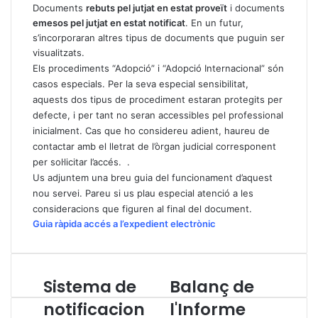
Documents
rebuts pel jutjat en estat proveït
i documents
emesos pel jutjat en estat notificat
. En un futur,
s’incorporaran altres tipus de documents que puguin ser
visualitzats.
Els procediments “Adopció” i “Adopció Internacional” són
casos especials. Per la seva especial sensibilitat,
aquests dos tipus de procediment estaran protegits per
defecte, i per tant no seran accessibles pel professional
inicialment. Cas que ho considereu adient, haureu de
contactar amb el lletrat de l’òrgan judicial corresponent
per sol·licitar l’accés. .
Us adjuntem una breu guia del funcionament d’aquest
nou servei. Pareu si us plau especial atenció a les
consideracions que figuren al final del document.
Guia ràpida accés a l’expedient electrònic
Sistema de
Balanç de
S
B
i
a
notificacion
l'Informe
s
l