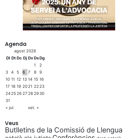
Agenda
agost 2026
Dl
Dt
Dc
Dj
Dv
Ds
Dg
1
2
3
4
5
6
7
8
9
10
11
12
13
14
15
16
17
18
19
20
21
22
23
24
25
26
27
28
29
30
31
« jul.
set. »
Veus
Butlletins de la Comissió de Llengua
Conferències
català als jutjats