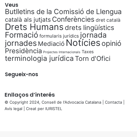
’
Veus
ú
Butlletins de la Comissió de Llengua
s
Conferències
català als jutjats
dret català
d
Drets Humans
drets lingüístics
e
Formació
jornada
l
formularis jurídics
c
Notícies
jornades
opinió
Mediació
a
Presidència
Taxes
t
Projectes Internacionals
terminologia jurídica
Torn d'Ofici
a
l
à
Segueix-nos
a
l
a
Enllaços d’interés
j
© Copyright 2024, Consell de l'Advocacia Catalana |
Contacta
|
u
Avís legal
| Creat per
IURISTEL
s
X
t
Facebook
X
WhatsApp
Telegram
Viber
í
Back
c
to
i