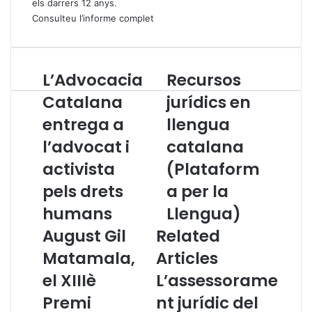
els darrers 12 anys.
Consulteu l’informe complet
L’Advocacia
Recursos
L
R
’
e
Catalana
jurídics en
A
c
entrega a
llengua
d
u
v
r
l’advocat i
catalana
o
s
c
activista
o
(Plataform
a
s
pels drets
a per la
c
j
i
u
humans
Llengua)
a
r
August Gil
Related
C
í
a
d
Matamala,
Articles
t
i
el XIIIè
L’assessorame
a
c
l
s
Premi
nt jurídic del
a
e