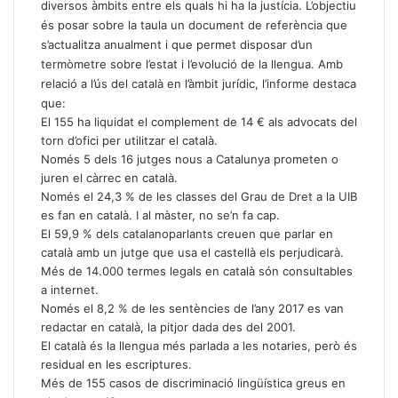
diversos àmbits entre els quals hi ha la justícia. L’objectiu
és posar sobre la taula un document de referència que
s’actualitza anualment i que permet disposar d’un
termòmetre sobre l’estat i l’evolució de la llengua. Amb
relació a l’ús del català en l’àmbit jurídic, l’informe destaca
que:
El 155 ha liquidat el complement de 14 € als advocats del
torn d’ofici per utilitzar el català.
Només 5 dels 16 jutges nous a Catalunya prometen o
juren el càrrec en català.
Només el 24,3 % de les classes del Grau de Dret a la UIB
es fan en català. I al màster, no se’n fa cap.
El 59,9 % dels catalanoparlants creuen que parlar en
català amb un jutge que usa el castellà els perjudicarà.
Més de 14.000 termes legals en català són consultables
a internet.
Només el 8,2 % de les sentències de l’any 2017 es van
redactar en català, la pitjor dada des del 2001.
El català és la llengua més parlada a les notaries, però és
residual en les escriptures.
Més de 155 casos de discriminació lingüística greus en