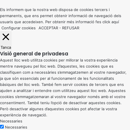
top
a
button
Els informem que la nostra web disposa de cookies tercers i
permanents, que ens permet obtenir informació de navegació dels
usuaris que accedeixen. Per obtenir més informació fes click
aquí
Configurar cookies
ACCEPTAR
-
REFUSAR
Tanca
Visió general de privadesa
Aquest lloc web utilitza cookies per millorar la vostra experiència
mentre navegueu pel lloc web. D’aquestes, les cookies que es
classifiquen com a necessàries s’emmagatzemen al vostre navegador,
ja que són essencials per al funcionament de les funcionalitats
bàsiques del lloc web. També fem servir cookies de tercers que ens
ajuden a analitzar i entendre com utilitzeu aquest lloc web. Aquestes
cookies s’emmagatzemaran al vostre navegador només amb el vostre
consentiment. També teniu l’opció de desactivar aquestes cookies.
Però desactivar algunes d’aquestes cookies pot afectar la vostra
experiència de navegació.
Necessaries
Necessaries