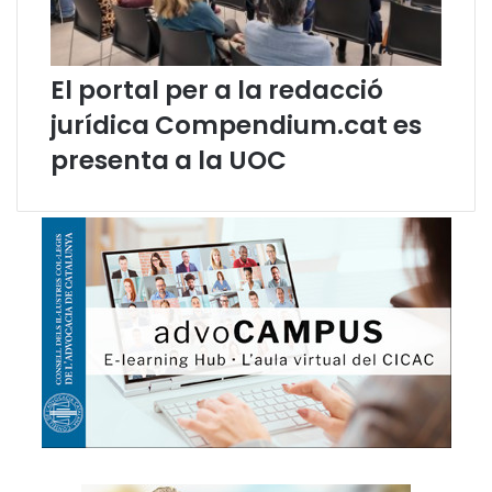
n
s
A
u
El portal per a la redacció
g
jurídica Compendium.cat es
u
s
presenta a la UOC
t
G
i
l
M
a
t
a
m
a
l
a
,
e
l