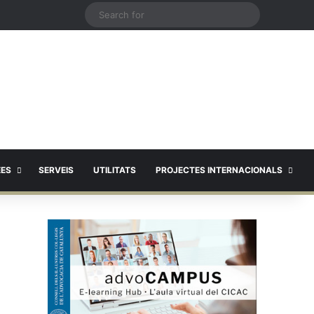
X
Search
for
EES
SERVEIS
UTILITATS
PROJECTES INTERNACIONALS