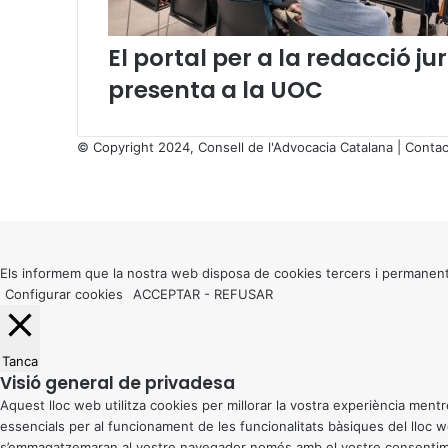
t
a
l
El portal per a la redacció 
à
presenta a la UOC
a
l
a
© Copyright 2024, Consell de l'Advocacia Catalana |
Contac
j
X
u
Facebook
X
WhatsApp
Telegram
Viber
s
Back
t
to
í
top
c
button
Els informem que la nostra web disposa de cookies tercers i permanent
i
Configurar cookies
ACCEPTAR
-
REFUSAR
a
Tanca
Visió general de privadesa
Aquest lloc web utilitza cookies per millorar la vostra experiència me
essencials per al funcionament de les funcionalitats bàsiques del lloc
s’emmagatzemaran al vostre navegador només amb el vostre consentiment