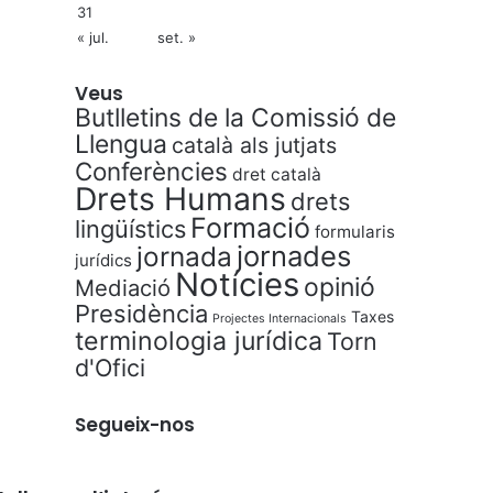
31
« jul.
set. »
Veus
Butlletins de la Comissió de
Llengua
català als jutjats
Conferències
dret català
Drets Humans
drets
Formació
lingüístics
formularis
jornades
jornada
jurídics
Notícies
opinió
Mediació
Presidència
Taxes
Projectes Internacionals
terminologia jurídica
Torn
d'Ofici
Segueix-nos