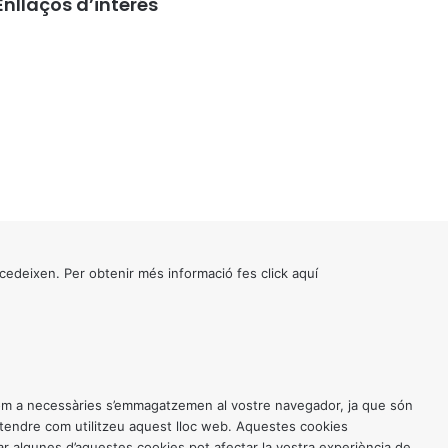
Enllaços d’interés
cedeixen. Per obtenir més informació fes click
aquí
 com a necessàries s’emmagatzemen al vostre navegador, ja que són
entendre com utilitzeu aquest lloc web. Aquestes cookies
 algunes d’aquestes cookies pot afectar la vostra experiència de