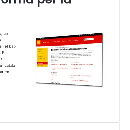
b,
un
s
 i el baix
. En
s i
 en català
lar en