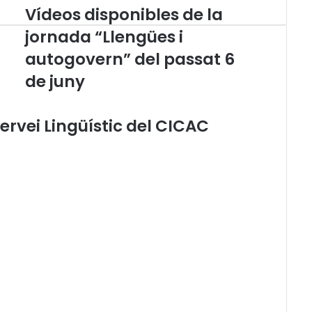
Vídeos disponibles de la
V
í
jornada “Llengües i
d
autogovern” del passat 6
e
o
de juny
s
d
i
ervei Lingüístic del CICAC
s
p
o
n
i
b
l
e
s
d
e
l
a