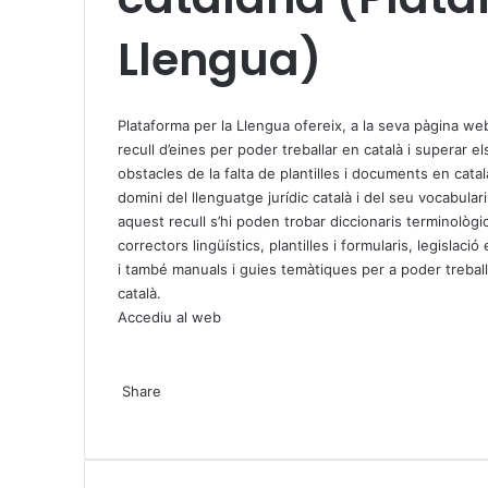
Llengua)
X
W
T
h
e
Plataforma per la Llengua ofereix, a la seva pàgina we
a
l
recull d’eines
per poder treballar en català i superar el
t
e
obstacles de la falta de plantilles i documents en català
s
g
domini del llenguatge jurídic català i del seu vocabulari
A
r
aquest recull s’hi poden trobar diccionaris terminològic
p
a
correctors lingüístics, plantilles i formularis, legislació
p
m
i també manuals i guies temàtiques per a poder trebal
català.
Accediu al web
X
W
T
Share
h
e
X
a
l
W
T
S
P
t
e
h
e
h
r
s
g
a
l
a
i
A
r
t
e
r
n