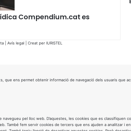
g
o
v
jurídica Compendium.cat es
e
r
n
”
ta
|
Avís legal
| Creat per
IURISTEL
d
e
l
p
a
s
s, que ens permet obtenir informació de navegació dels usuaris que ac
s
a
t
6
d
e
j
ntre navegueu pel lloc web. D’aquestes, les cookies que es classifiquen
u
 web. També fem servir cookies de tercers que ens ajuden a analitzar i 
n
. També teniu l’opció de desactivar aquestes cookies. Però desactivar