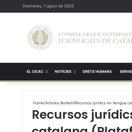
Divendres, 7 agost de 2026
EL CICAC
NOTÍCIES
DRETS HUMANS
SERVEI
Home
/
Articles Butlletí
/
Recursos jurídics en llengua ca
Recursos jurídic
catalana (Plata