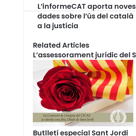
L’informeCAT aporta noves
L
p
a
s
g
e
t
’
p
m
A
r
v
dades sobre l’ús del català
i
p
a
i
a la justícia
n
p
m
a
f
E
o
m
Related Articles
r
a
m
i
L’assessorament jurídic del S
e
l
C
A
T
a
p
o
r
t
a
n
o
Butlletí especial Sant Jordi
v