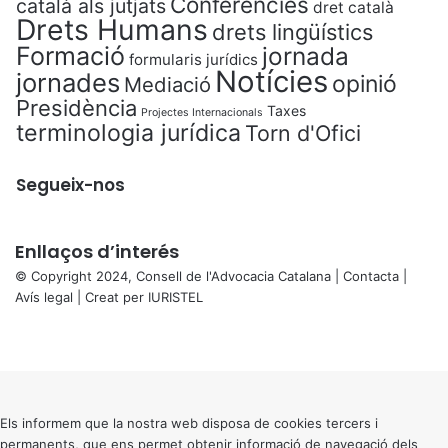
Conferències
català als jutjats
dret català
Drets Humans
drets lingüístics
Formació
jornada
formularis jurídics
Notícies
jornades
opinió
Mediació
Presidència
Taxes
Projectes Internacionals
terminologia jurídica
Torn d'Ofici
Segueix-nos
Enllaços d’interés
© Copyright 2024, Consell de l'Advocacia Catalana |
Contacta
|
Avís legal
| Creat per
IURISTEL
X
Facebook
X
WhatsApp
Telegram
Viber
Back
to
top
button
Els informem que la nostra web disposa de cookies tercers i
permanents, que ens permet obtenir informació de navegació dels