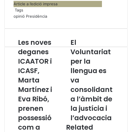
Article a l’edició impresa
Tags
opinió
Presidència
Les noves
El
L
E
e
l
deganes
Voluntariat
s
V
ICAATOR i
per la
n
o
o
l
ICASF,
llengua es
v
u
e
Marta
n
va
s
t
Martínez i
consolidant
d
a
e
r
Eva Ribó,
a l’àmbit de
g
i
prenen
la justícia i
a
a
n
t
possessió
l’advocacia
e
p
com a
Related
s
e