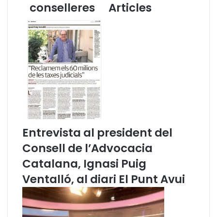
I
r
conselleres
Articles
C
l
A
a
A
l
T
l
O
e
R
n
i
g
I
u
C
a
A
e
S
s
F
v
Entrevista al president del
,
a
Consell de l’Advocacia
M
c
a
o
Catalana, Ignasi Puig
r
n
t
s
Ventalló, al diari El Punt Avui
a
o
M
l
a
i
r
d