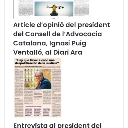
o
i
s
a
s
i
e
l
Article d’opinió del president
s
’
del Consell de l’Advocacia
s
a
i
d
Catalana, Ignasi Puig
ó
v
Ventalló, al Diari Ara
c
o
o
c
m
a
a
c
c
i
o
a
n
s
e
l
l
e
r
Entrevista al president del