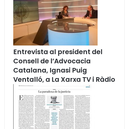
t
a
í
n
n
t
e
a
z
l
i
’
E
à
v
m
Entrevista al president del
a
b
Consell de l’Advocacia
R
i
i
t
Catalana, Ignasi Puig
b
d
Ventalló, a La Xarxa TV i Ràdio
ó
e
,
l
p
a
r
j
e
u
n
s
e
t
n
í
p
c