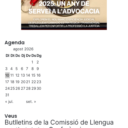
Agenda
agost 2026
Dl
Dt
Dc
Dj
Dv
Ds
Dg
1
2
3
4
5
6
7
8
9
10
11
12
13
14
15
16
17
18
19
20
21
22
23
24
25
26
27
28
29
30
31
« jul.
set. »
Veus
Butlletins de la Comissió de Llengua