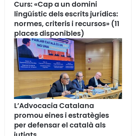
t
Curs: «Cap a un domini
d
lingüístic dels escrits jurídics:
e
D
normes, criteris i recursos» (11
e
places disponibles)
f
e
n
s
a
q
u
e
p
r
o
L’Advocacia Catalana
t
e
promou eines i estratègies
g
e
per defensar el català als
i
jutjats
x