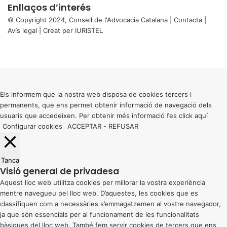
Enllaços d’interés
© Copyright 2024, Consell de l'Advocacia Catalana |
Contacta
|
Avís legal
| Creat per
IURISTEL
X
Facebook
X
WhatsApp
Telegram
Viber
Back
to
top
button
Els informem que la nostra web disposa de cookies tercers i
permanents, que ens permet obtenir informació de navegació dels
usuaris que accedeixen. Per obtenir més informació fes click
aquí
Configurar cookies
ACCEPTAR
-
REFUSAR
Tanca
Visió general de privadesa
Aquest lloc web utilitza cookies per millorar la vostra experiència
mentre navegueu pel lloc web. D’aquestes, les cookies que es
classifiquen com a necessàries s’emmagatzemen al vostre navegador,
ja que són essencials per al funcionament de les funcionalitats
bàsiques del lloc web. També fem servir cookies de tercers que ens