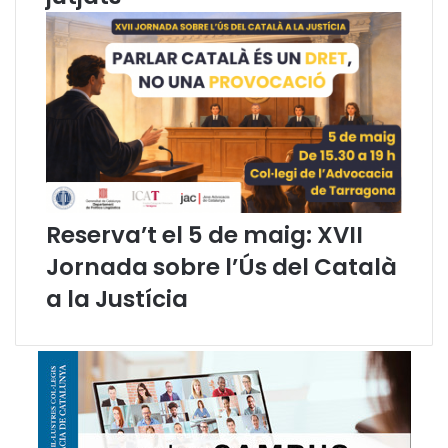
i
l
a
c
i
u
t
a
d
a
Reserva’t el 5 de maig: XVII
n
i
Jornada sobre l’Ús del Català
a
a la Justícia
d
a
v
a
n
t
e
l