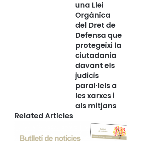
una Llei
l
o
P
c
Orgànica
o
a
del Dret de
m
c
p
i
Defensa que
e
a
protegeixi la
u
C
F
a
ciutadania
a
t
davant els
b
a
r
l
judicis
a
a
paral·lels a
n
a
les xarxes i
r
als mitjans
e
c
Related Articles
l
a
m
a