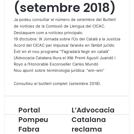
(setembre 2018)
Ja podeu consultar el número de setembre del Butlletí
de notícies de la Comissió de Llengua del CICAC.
Destaquem com a notícies principals:
19 d’octubre: IX Jornada sobre l’Ús del Català a la Justícia
Acord del CICAC per impulsar l’aranès en l’àmbit jurídic
Èxit en el nou programa “T’agradarà llegir en català”
L’Advocacia Catalana lliura el XIIè Premi Agustí Juandó i
Royo a l’Honorable Exconseller Carles Mundó
Nou apunt sobre terminologia jurídica: “win-win”
Consulteu el butlletí complet (setembre 2018)
.
Portal
L’Advocacia
P
L
o
’
Pompeu
Catalana
r
A
Fabra
reclama
t
d
a
v