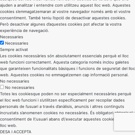
ajuden a analitzar i entendre com utilitzeu aquest lloc web. Aquestes
cookies s’emmagatzemaran al vostre navegador només amb el vostre
consentiment. També teniu l’opció de desactivar aquestes cookies.
Però desactivar algunes d’aquestes cookies pot afectar la vostra
experiència de navegació.
Necessaries
Necessaries
Sempre activat
Les cookies necessàries són absolutament essencials perquè el lloc
web funcioni correctament. Aquesta categoria només inclou galetes
que garanteixen funcionalitats bàsiques i funcions de seguretat del lloc
web. Aquestes cookies no emmagatzemen cap informació personal.
No necessaries
No necessaries
Totes les cookiesque poden no ser especialment necessàries perquè
el lloc web funcioni i s’utilitzen específicament per recopilar dades
personals de l’usuari a través d’anàlisis, anuncis i altres continguts
incrustats s’anomenen cookies no necessàries. És obligatori obtenir el
consentiment de l\'usuari abans d\'executar aquestes cookies al vostre
lloc web.
DESA I ACCEPTA