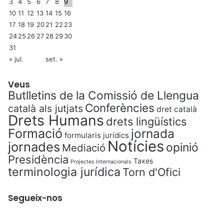
3
4
5
6
7
8
9
10
11
12
13
14
15
16
17
18
19
20
21
22
23
24
25
26
27
28
29
30
31
« jul.
set. »
Veus
Butlletins de la Comissió de Llengua
Conferències
català als jutjats
dret català
Drets Humans
drets lingüístics
Formació
jornada
formularis jurídics
Notícies
jornades
opinió
Mediació
Presidència
Taxes
Projectes Internacionals
terminologia jurídica
Torn d'Ofici
Segueix-nos