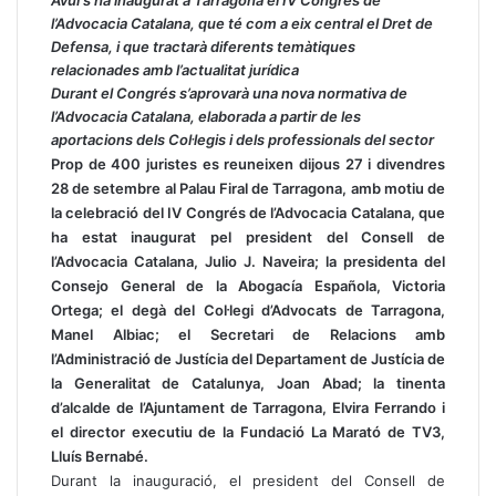
Avui s’ha inaugurat a Tarragona el IV Congrés de
l’Advocacia Catalana, que té com a eix central el Dret de
Defensa, i que tractarà diferents temàtiques
relacionades amb l’actualitat jurídica
Durant el Congrés s’aprovarà una nova normativa de
l’Advocacia Catalana, elaborada a partir de les
aportacions dels Col·legis i dels professionals del sector
Prop de
400 juristes es reuneixen dijous 27 i divendres
28 de setembre al Palau Firal de Tarragona, amb motiu de
la celebració del IV Congrés de l’Advocacia Catalana, que
ha estat inaugurat pel president del Consell de
l’Advocacia Catalana, Julio J. Naveira
; la presidenta del
Consejo General de la Abogacía Española, Victoria
Ortega; el degà del Col·legi d’Advocats de Tarragona,
Manel Albiac; el Secretari de Relacions amb
l’Administració de Justícia del Departament de Justícia de
la Generalitat de Catalunya, Joan Abad; la tinenta
d’alcalde de l’Ajuntament de Tarragona, Elvira Ferrando i
el director executiu de la Fundació La Marató de TV3,
Lluís Bernabé.
Durant la inauguració, el president del Consell de