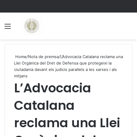
Menu
S
Home
/
Nota de premsa
/
L’Advocacia Catalana reclama una
Llei Orgànica del Dret de Defensa que protegeixi la
ciutadania davant els judicis paral·lels a les xarxes i als
mitjans
L’Advocacia
Catalana
reclama una Llei