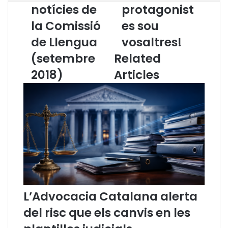
u
l
notícies de
protagonist
t
s
la Comissió
es sou
l
p
l
r
de Llengua
vosaltres!
e
o
t
(setembre
Related
t
í
a
2018)
Articles
d
g
e
o
n
n
o
i
t
s
í
t
c
e
i
s
e
s
s
o
d
u
L’Advocacia Catalana alerta
e
v
l
o
del risc que els canvis en les
a
s
C
a