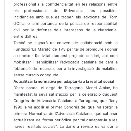
professional i la confidencialitat en les relacions entre
els professionals de l’Advocacia, les possibles
incidències amb que es troben els advocats del Torn
d’Ofici, o la importància de la pòlissa de responsabilitat
civil per la defensa dels interessos de la ciutadania,
entre d’altres.
També se signarà un conveni de col·laboració amb la
Fundació ‘La Marató’ de TV3 per tal de promoure i donar
a conèixer l’activitat d’aquest projecte solidari, així com
mobilitzar i sensibilitzar l’advocacia catalana de cara a
l’obtenció de recursos per a la investigació de malalties
sense curació coneguda.
Actualitzar la normativa per adaptar-la a la realitat social
D’altra banda, el degà de Tarragona, Manel Albiac, ha
manifestat la seva satisfacció per la celebració d’aquest
Congrés de l’Advocacia Catalana a Tarragona, que “l’any
1999 ja va acollir el primer Congrés del qual va sorgir la
primera Normativa de l’Advocacia Catalana, que cal anar
actualitzant de forma periòdica per tal d’adaptar-la a les
noves realitats socials”. La darrera revisió es va dur a