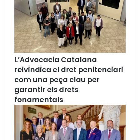
m
b
r
e
2
0
1
8
)
L’Advocacia Catalana
reivindica el dret penitenciari
com una peça clau per
garantir els drets
fonamentals