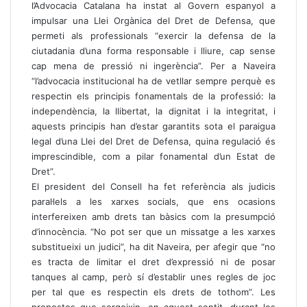
l’Advocacia Catalana ha instat al Govern espanyol a
impulsar una Llei Orgànica del Dret de Defensa, que
permeti als professionals “exercir la defensa de la
ciutadania d’una forma responsable i lliure, cap sense
cap mena de pressió ni ingerència”. Per a Naveira
“l’advocacia institucional ha de vetllar sempre perquè es
respectin els principis fonamentals de la professió: la
independència, la llibertat, la dignitat i la integritat, i
aquests principis han d’estar garantits sota el paraigua
legal d’una Llei del Dret de Defensa, quina regulació és
imprescindible, com a pilar fonamental d’un Estat de
Dret”.
El president del Consell ha fet referència als judicis
paral·lels a les xarxes socials, que ens ocasions
interfereixen amb drets tan bàsics com la presumpció
d’innocència. “No pot ser que un missatge a les xarxes
substitueixi un judici”, ha dit Naveira, per afegir que “no
es tracta de limitar el dret d’expressió ni de posar
tanques al camp, però sí d’establir unes regles de joc
per tal que es respectin els drets de tothom”. Les