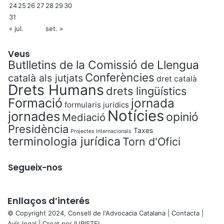
24
25
26
27
28
29
30
31
« jul.
set. »
Veus
Butlletins de la Comissió de Llengua
Conferències
català als jutjats
dret català
Drets Humans
drets lingüístics
Formació
jornada
formularis jurídics
Notícies
jornades
opinió
Mediació
Presidència
Taxes
Projectes Internacionals
terminologia jurídica
Torn d'Ofici
Segueix-nos
Enllaços d’interés
© Copyright 2024, Consell de l'Advocacia Catalana |
Contacta
|
Avís legal
| Creat per
IURISTEL