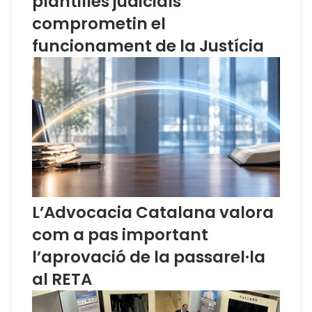
plantilles judicials
o
l
comprometin el
m
t
funcionament de la Justícia
i
r
s
e
s
s
i
!
ó
d
e
L
l
e
n
g
L’Advocacia Catalana valora
u
com a pas important
a
(
l’aprovació de la passarel·la
s
al RETA
e
t
e