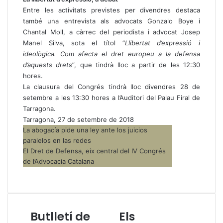
Entre les activitats previstes per divendres destaca
també una entrevista als advocats Gonzalo Boye i
Chantal Moll, a càrrec del periodista i advocat Josep
Manel Silva, sota el títol “
Llibertat d’expressió i
ideològica. Com afecta el dret europeu a la defensa
d’aquests drets
”, que tindrà lloc a partir de les 12:30
hores.
La clausura del Congrés tindrà lloc divendres 28 de
setembre a les 13:30 hores a l’Auditori del Palau Firal de
Tarragona.
Tarragona, 27 de setembre de 2018
La abogacía pide una ley ante los juicios
paralelos en las redes
El Dret de Defensa, eix central del IV Congrés
de l’Advocacia Catalana
Butlletí de
Els
B
E