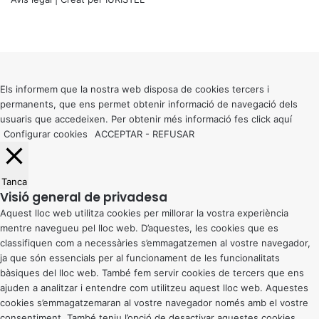
X
Facebook
X
WhatsApp
Telegram
Viber
Back
to
top
button
Els informem que la nostra web disposa de cookies tercers i
permanents, que ens permet obtenir informació de navegació dels
usuaris que accedeixen. Per obtenir més informació fes click
aquí
Configurar cookies
ACCEPTAR
-
REFUSAR
Tanca
Visió general de privadesa
Aquest lloc web utilitza cookies per millorar la vostra experiència
mentre navegueu pel lloc web. D’aquestes, les cookies que es
classifiquen com a necessàries s’emmagatzemen al vostre navegador,
ja que són essencials per al funcionament de les funcionalitats
bàsiques del lloc web. També fem servir cookies de tercers que ens
ajuden a analitzar i entendre com utilitzeu aquest lloc web. Aquestes
cookies s’emmagatzemaran al vostre navegador només amb el vostre
consentiment. També teniu l’opció de desactivar aquestes cookies.