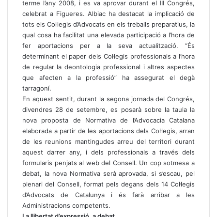
terme l’any 2008, i es va aprovar durant el III Congrés,
celebrat a Figueres. Albiac ha destacat la implicació de
tots els Col·legis d’Advocats en els treballs preparatius, la
qual cosa ha facilitat una elevada participació a l’hora de
fer aportacions per a la seva actualització. “És
determinant el paper dels Col·legis professionals a l’hora
de regular la deontologia professional i altres aspectes
que afecten a la professió” ha assegurat el degà
tarragoní.
En aquest sentit, durant la segona jornada del Congrés,
divendres 28 de setembre, es posarà sobre la taula la
nova proposta de Normativa de l’Advocacia Catalana
elaborada a partir de les aportacions dels Col·legis, arran
de les reunions mantingudes arreu del territori durant
aquest darrer any, i dels professionals a través dels
formularis penjats al web del Consell. Un cop sotmesa a
debat, la nova Normativa serà aprovada, si s’escau, pel
plenari del Consell, format pels degans dels 14 Col·legis
d’Advocats de Catalunya i és farà arribar a les
Administracions competents.
La llibertat d’expressió, a debat