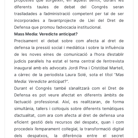
propostes que sorgeixin, en aquest sentit, durant les
diferents taules de debat del Congrés seran
traslladades a l’administració competent per tal de ser
incorporades a l’avantprojecte de Llei del Dret de
Defensa que promou l’advocacia institucional.
Mass Media: Veredicte anticipat?
Precisament el debat sobre com afecta al dret de
defensa la pressió social i mediàtica i sobre la influència
de les noves eines de comunicació a l’hora d’establir
judicis paral·lels ha estat el tema central de l’entrevista
inaugural amb els advocats Jordi Pina i Cristóbal Martell,
a càrrec de la periodista Laura Solé, sota el títol “
Mas
Media: Veredicte anticipat
?”.
Durant el Congrés també s’analitzarà com el Dret de
Defensa es pot veure afectat en diferents àmbits de
l’actuació professional. Així, es realitzaran, de forma
simultània, tallers i col·loquis sobre diferents temàtiques
d’actualitat, com ara com afecta al dret de defensa una
eficient gestió dels recursos del despatx, quan i com
procedeix l’emparament col·legial, la transformació digital
dels despatxos, la diferència entre el secret