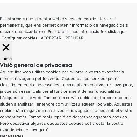
to
top
button
Els informem que la nostra web disposa de cookies tercers i
permanents, que ens permet obtenir informació de navegació dels
usuaris que accedeixen. Per obtenir més informació fes click
aquí
Configurar cookies
ACCEPTAR
-
REFUSAR
Tanca
Visió general de privadesa
Aquest lloc web utilitza cookies per millorar la vostra experiència
mentre navegueu pel lloc web. D’aquestes, les cookies que es
classifiquen com a necessàries s’emmagatzemen al vostre navegador,
ja que són essencials per al funcionament de les funcionalitats
bàsiques del lloc web. També fem servir cookies de tercers que ens
ajuden a analitzar i entendre com utilitzeu aquest lloc web. Aquestes
cookies s’emmagatzemaran al vostre navegador només amb el vostre
consentiment. També teniu l’opció de desactivar aquestes cookies.
Però desactivar algunes d’aquestes cookies pot afectar la vostra
experiència de navegació.
Necessaries