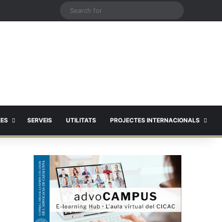
X
Search
for
EES
SERVEIS
UTILITATS
PROJECTES INTERNACIONALS