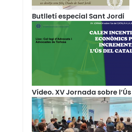
d
e
Butlletí especial Sant Jordi
r
e
c
u
r
s
o
s
l
i
n
g
ü
Vídeo. XV Jornada sobre l’Ús 
í
s
t
i
c
s