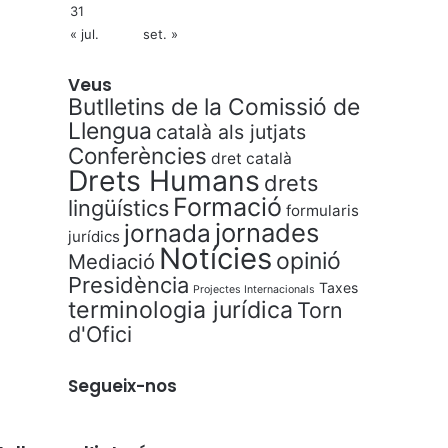
31
« jul.
set. »
Veus
Butlletins de la Comissió de
Llengua
català als jutjats
Conferències
dret català
Drets Humans
drets
Formació
lingüístics
formularis
jornades
jornada
jurídics
Notícies
opinió
Mediació
Presidència
Taxes
Projectes Internacionals
terminologia jurídica
Torn
d'Ofici
Segueix-nos