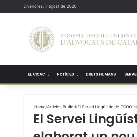
Divendres, 7 agost de 2026
EL CICAC
NOTÍCIES
DRETS HUMANS
SERVEI
Home
/
Articles Butlletí
/
El Servei Lingüístic de CCOO h
El Servei Lingüí
elaborat un nou