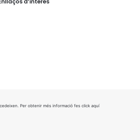
Enllaços d’interés
cedeixen. Per obtenir més informació fes click
aquí