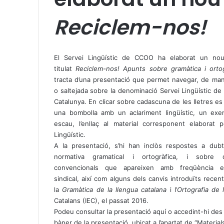
Reciclem-nos!
X
W
T
h
e
El Servei Lingüístic de CCOO ha elaborat un nou
a
l
titulat
Reciclem-nos! Apunts sobre gramàtica i ortog
t
e
tracta d’una presentació que permet navegar, de mane
s
g
o saltejada sobre la denominació Servei Lingüístic d
A
r
Catalunya. En clicar sobre cadascuna de les lletres e
p
a
una bombolla amb un aclariment lingüístic, un exem
p
m
escau, l’enllaç al material corresponent elaborat p
Lingüístic.
A la presentació, s’hi han inclòs respostes a dub
normativa gramatical i ortogràfica, i sobre q
convencionals que apareixen amb freqüència en
sindical, així com alguns dels canvis introduïts rece
la
Gramàtica de la llengua catalana
i l’
Ortografia de 
Catalans (IEC), el passat 2016.
Podeu consultar la presentació
aquí
o accedint-hi des 
bàner de la presentació, ubicat a l’apartat de “Material