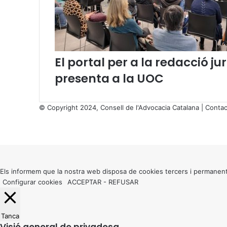
p
e
r
a
a
d
El portal per a la redacció 
v
presenta a la UOC
o
c
a
© Copyright 2024, Consell de l'Advocacia Catalana |
Contac
t
X
s
Facebook
X
WhatsApp
Telegram
Viber
a
Back
l
to
’
top
I
button
Els informem que la nostra web disposa de cookies tercers i permanent
C
Configurar cookies
ACCEPTAR
-
REFUSAR
A
S
B
D
Tanca
Visió general de privadesa