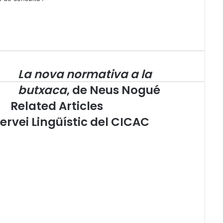
La nova normativa a la
L
a
butxaca
, de Neus Nogué
n
Related Articles
o
v
ervei Lingüístic del CICAC
a
n
o
r
m
a
t
i
v
a