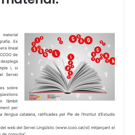
 material
rafia
. Es
ra lineal
e CCOO de
s desplega
ple i, si
el Servei
tes sobre
üestions
 l’àmbit
ntment per
la llengua catalana
, ratificades pel Ple de l’Institut d’Estudis
del web del Servei Lingüístic (
www.ccoo.cat/sl
) mitjançant el
s de consulta”.