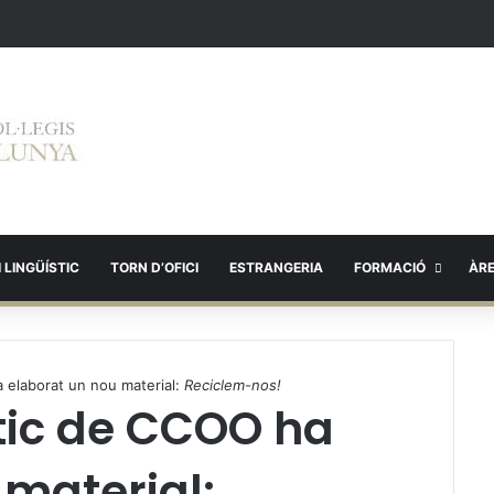
 LINGÜÍSTIC
TORN D’OFICI
ESTRANGERIA
FORMACIÓ
ÀR
a elaborat un nou material:
Reciclem-nos!
stic de CCOO ha
 material: