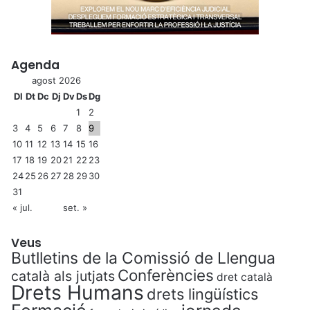
Agenda
agost 2026
Dl
Dt
Dc
Dj
Dv
Ds
Dg
1
2
3
4
5
6
7
8
9
10
11
12
13
14
15
16
17
18
19
20
21
22
23
24
25
26
27
28
29
30
31
« jul.
set. »
Veus
Butlletins de la Comissió de Llengua
Conferències
català als jutjats
dret català
Drets Humans
drets lingüístics