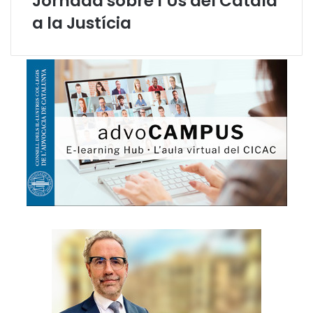
Jornada sobre l’Ús del Català
i
a la Justícia
v
a
)