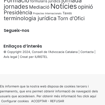
Formació
jornada
formularis jurídics
Notícies
jornades
opinió
Mediació
Presidència
Taxes
Projectes Internacionals
terminologia jurídica
Torn d'Ofici
Segueix-nos
Enllaços d’interés
© Copyright 2024, Consell de l'Advocacia Catalana |
Contacta
|
Avís legal
| Creat per
IURISTEL
X
Facebook
X
WhatsApp
Telegram
Viber
Back
to
top
button
Els informem que la nostra web disposa de cookies tercers i
permanents, que ens permet obtenir informació de navegació dels
usuaris que accedeixen. Per obtenir més informació fes click
aquí
Configurar cookies
ACCEPTAR
-
REFUSAR