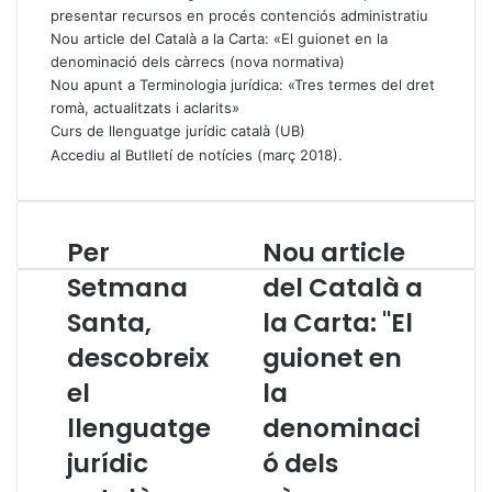
presentar recursos en procés contenciós administratiu
Nou article del Català a la Carta: «El guionet en la
denominació dels càrrecs (nova normativa)
Nou apunt a Terminologia jurídica: «Tres termes del dret
romà, actualitzats i aclarits»
Curs de llenguatge jurídic català (UB)
Accediu al Butlletí de notícies (març 2018)
.
Per
Nou article
P
N
e
o
Setmana
del Català a
r
u
Santa,
la Carta: "El
S
a
e
r
descobreix
guionet en
t
t
m
el
i
la
a
c
llenguatge
denominaci
n
l
a
e
jurídic
ó dels
S
d