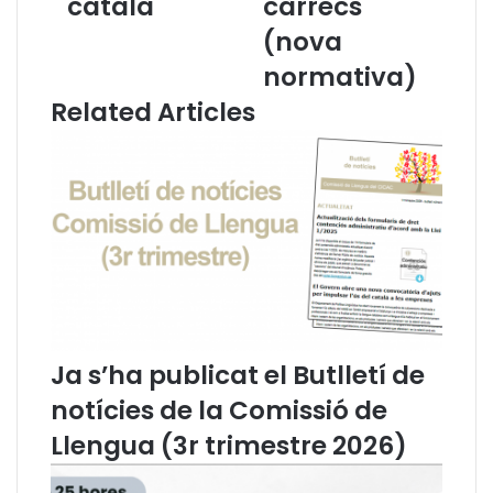
català
càrrecs
a
e
n
l
(nova
t
C
normativa)
a
a
,
t
Related Articles
d
a
e
l
s
à
c
a
o
l
b
a
r
C
e
a
i
r
x
t
e
a
Ja s’ha publicat el Butlletí de
l
:
l
"
notícies de la Comissió de
l
E
Llengua (3r trimestre 2026)
e
l
n
g
g
u