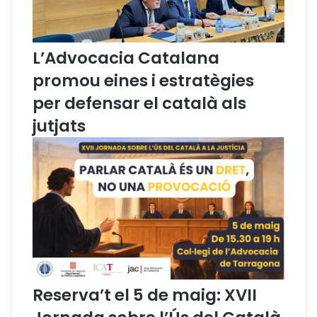
e
l
s
L’Advocacia Catalana
c
à
promou eines i estratègies
r
per defensar el català als
r
e
jutjats
c
s
(
n
o
v
a
n
o
r
m
Reserva’t el 5 de maig: XVII
a
t