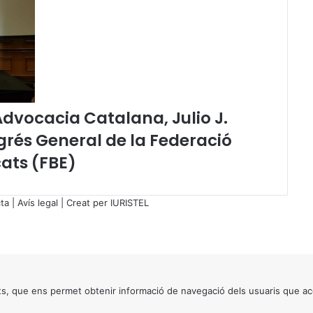
r
e
s
e
n
t
a
’Advocacia Catalana, Julio J.
c
i
ngrés General de la Federació
ó
ats (FBE)
d
’
u
ta
|
Avís legal
| Creat per
IURISTEL
n
e
s
t
u
d
s, que ens permet obtenir informació de navegació dels usuaris que ac
i
s