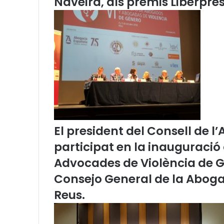
Naveira, als premis Liberpres
a
u
.
“
Q
u
e
l
a
m
ú
s
El president del Consell de 
i
c
participat en la inauguració 
a
Advocades de Violència de G
s
o
Consejo General de la Abogac
n
i
Reus.
m
é
s