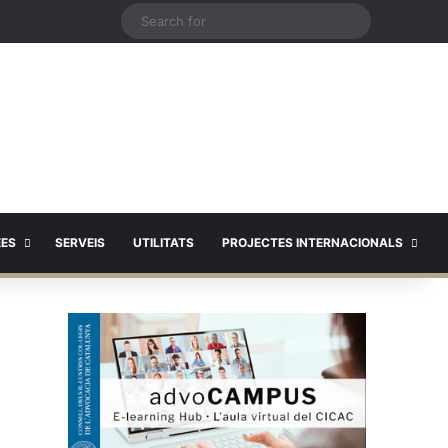
X
Search
for
EES
SERVEIS
UTILITATS
PROJECTES INTERNACIONALS