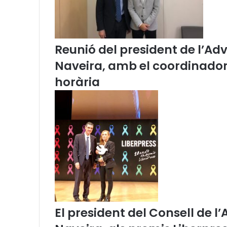
C
a
r
a
Reunió del president de l’Adv
v
a
Naveira, amb el coordinador 
n
horària
a
M
u
s
i
c
a
l
p
e
r
l
a
El president del Consell de l
P