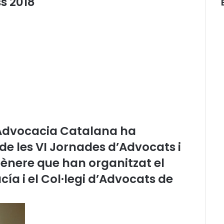
s 2018
a
C
a
t
a
l
a
n
a
a
s
s
l’Advocacia Catalana ha
i
s
de les VI Jornades d’Advocats i
t
ènere que han organitzat el
e
i
ía i el Col·legi d’Advocats de
x
a
l
a
p