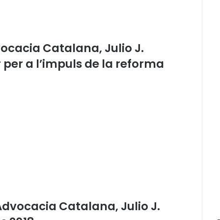
e
l
C
o
ocacia Catalana, Julio J.
n
s
per a l’impuls de la reforma
e
l
l
d
e
l
’
A
d
v
o
c
a
c
’Advocacia Catalana, Julio J.
i