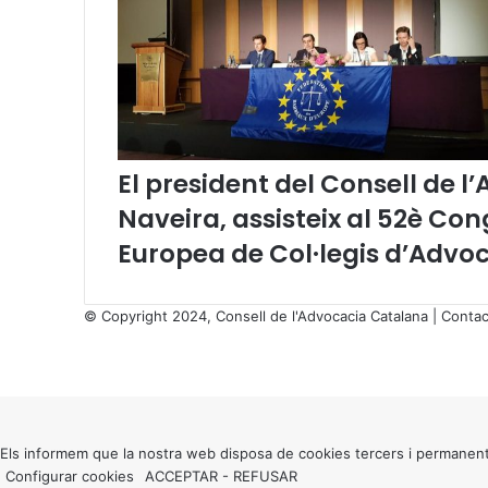
f
o
r
t
q
u
e
El president del Consell de l
l
e
Naveira, assisteix al 52è Co
s
Europea de Col·legis d’Advoc
a
r
m
© Copyright 2024, Consell de l'Advocacia Catalana |
Contac
e
X
s
Facebook
X
WhatsApp
Telegram
Viber
”
Back
to
top
button
Els informem que la nostra web disposa de cookies tercers i permanent
Configurar cookies
ACCEPTAR
-
REFUSAR