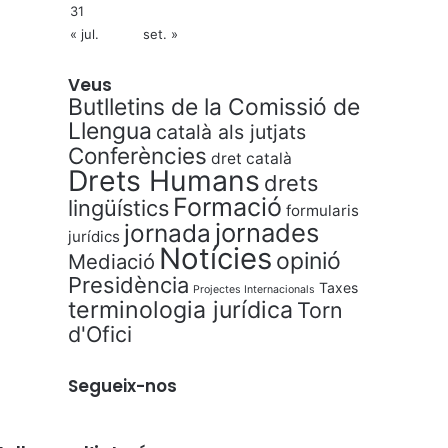
31
« jul.
set. »
Veus
Butlletins de la Comissió de
Llengua
català als jutjats
Conferències
dret català
Drets Humans
drets
Formació
lingüístics
formularis
jornades
jornada
jurídics
Notícies
opinió
Mediació
Presidència
Taxes
Projectes Internacionals
terminologia jurídica
Torn
d'Ofici
Segueix-nos