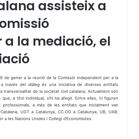
alana assisteix a
Comissió
a la mediació, el
liació
s 9 de gener a la reunió de la Comissió independent per a la
 a través del diàleg
és una iniciativa de diverses entitats
 transversalitat de la societat civil catalana. Actualment són
e, a títol individual, s’hi ha afegit. Entre elles, hi figuren
mis professionals, a més de les entitats que inicialment van
cia Catalana, UGT a Catalunya, CC.OO a Catalunya, UB, UAB,
 a les Nacions Unides i Col·legi d’Economistes.