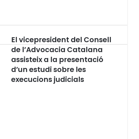
El vicepresident del Consell
E
l
de l’Advocacia Catalana
v
assisteix a la presentació
i
c
d’un estudi sobre les
e
p
execucions judicials
r
e
s
i
d
e
n
t
d