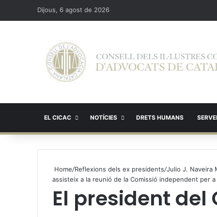
Dijous, 6 agost de 2026
EL CICAC
NOTÍCIES
DRETS HUMANS
SERVEI
Home
/
Reflexions dels ex presidents
/
Julio J. Naveira
assisteix a la reunió de la Comissió independent per a la
El president del