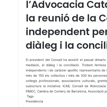
l’Advocacia Cat
la reunió de la 
independent per 
diàleg i la conci
X
W
T
h
e
El president del Consell ha assistit el passat dimart
a
l
mediació, el diàleg i la conciliació.
Trobem l’entesa
t
e
independents i de caràcter apolític representants de la
s
g
més de 150 els col·lectius i més de 500 les persones qu
A
r
col·legis professionals, associacions culturals, gre
p
a
subscriure la iniciativa: ICAB, Consell de l’Advoca
p
m
PIMEC, Cambra de Comerç de Barcelona, Associació per
Tags
Presidència
X
W
T