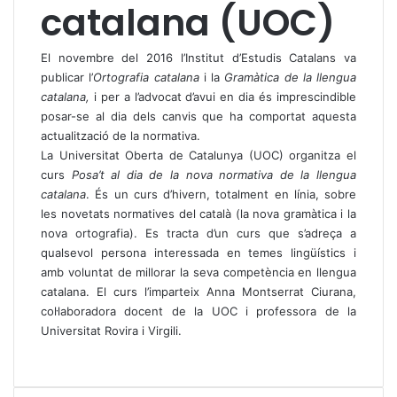
catalana (UOC)
El novembre del 2016 l’Institut d’Estudis Catalans va
publicar l’
Ortografia catalana
i la
Gramàtica de la llengua
catalana,
i per a l’advocat d’avui en dia és imprescindible
posar-se al dia dels canvis que ha comportat aquesta
actualització de la normativa.
La Universitat Oberta de Catalunya (UOC) organitza el
curs
Posa’t al dia de la nova normativa de la llengua
catalana
. És un curs d’hivern, totalment en línia, sobre
les novetats normatives del català (la nova gramàtica i la
nova ortografia). Es tracta d’un curs que s’adreça a
qualsevol persona interessada en temes lingüístics i
amb voluntat de millorar la seva competència en llengua
catalana. El curs l’imparteix Anna Montserrat Ciurana,
col·laboradora docent de la UOC i professora de la
Universitat Rovira i Virgili.