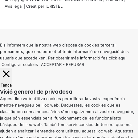
Avís legal
| Creat per
IURISTEL
X
Facebook
X
WhatsApp
Telegram
Viber
Back
to
top
button
Els informem que la nostra web disposa de cookies tercers i
permanents, que ens permet obtenir informació de navegació dels
usuaris que accedeixen. Per obtenir més informació fes click
aquí
Configurar cookies
ACCEPTAR
-
REFUSAR
Tanca
Visió general de privadesa
Aquest lloc web utilitza cookies per millorar la vostra experiència
mentre navegueu pel lloc web. D’aquestes, les cookies que es
classifiquen com a necessàries s’emmagatzemen al vostre navegador,
ja que són essencials per al funcionament de les funcionalitats
bàsiques del lloc web. També fem servir cookies de tercers que ens
ajuden a analitzar i entendre com utilitzeu aquest lloc web. Aquestes
cookies s’emmagatzemaran al vostre navegador només amb el vostre