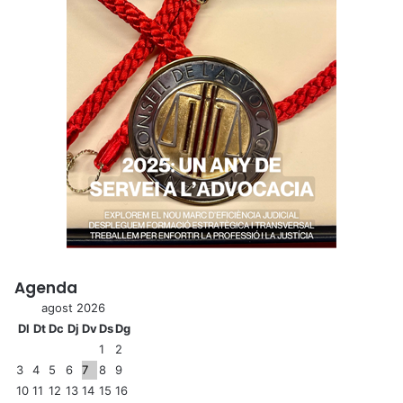
Agenda
agost 2026
Dl
Dt
Dc
Dj
Dv
Ds
Dg
1
2
3
4
5
6
7
8
9
10
11
12
13
14
15
16