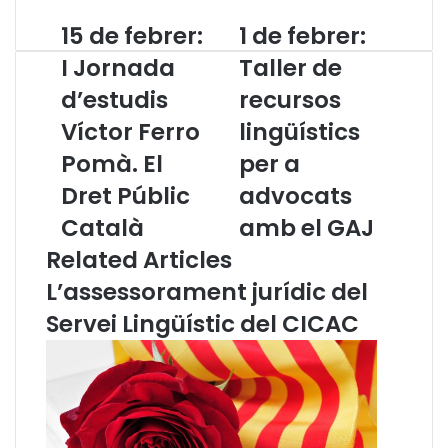
15 de febrer:
1 de febrer:
1
1
5
d
I Jornada
Taller de
d
e
d’estudis
recursos
e
f
f
e
Víctor Ferro
lingüístics
e
b
b
Pomà. El
r
per a
r
e
Dret Públic
advocats
e
r
r
:
Català
amb el GAJ
:
T
Related Articles
I
a
J
l
L’assessorament jurídic del
o
l
Servei Lingüístic del CICAC
r
e
n
r
a
d
d
e
a
r
d
e