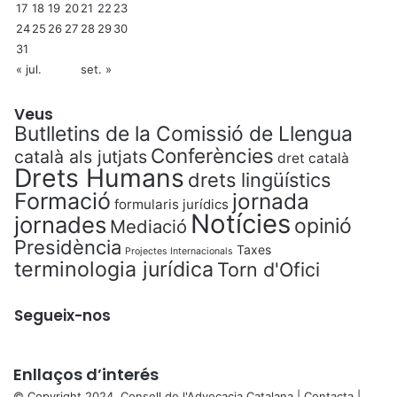
17
18
19
20
21
22
23
24
25
26
27
28
29
30
31
« jul.
set. »
Veus
Butlletins de la Comissió de Llengua
Conferències
català als jutjats
dret català
Drets Humans
drets lingüístics
Formació
jornada
formularis jurídics
Notícies
jornades
opinió
Mediació
Presidència
Taxes
Projectes Internacionals
terminologia jurídica
Torn d'Ofici
Segueix-nos
Enllaços d’interés
© Copyright 2024, Consell de l'Advocacia Catalana |
Contacta
|