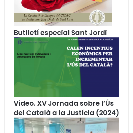
”
a
,
l
u
à
n
a
Butlletí especial Sant Jordi
i
n
i
c
i
a
t
i
v
a
e
Vídeo. XV Jornada sobre l’Ús
u
r
del Català a la Justícia (2024)
o
p
e