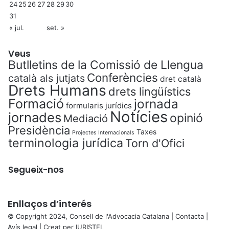
24
25
26
27
28
29
30
31
« jul.
set. »
Veus
Butlletins de la Comissió de Llengua
Conferències
català als jutjats
dret català
Drets Humans
drets lingüístics
Formació
jornada
formularis jurídics
Notícies
jornades
opinió
Mediació
Presidència
Taxes
Projectes Internacionals
terminologia jurídica
Torn d'Ofici
Segueix-nos
Enllaços d’interés
© Copyright 2024, Consell de l'Advocacia Catalana |
Contacta
|
Avís legal
| Creat per
IURISTEL