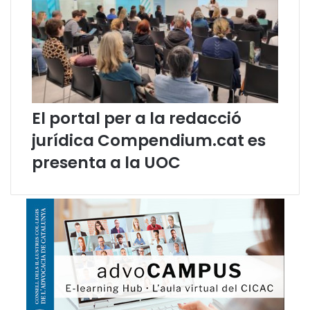
a
p
e
r
p
r
o
m
El portal per a la redacció
o
u
jurídica Compendium.cat es
r
presenta a la UOC
e
e
l
s
d
r
e
t
s
l
i