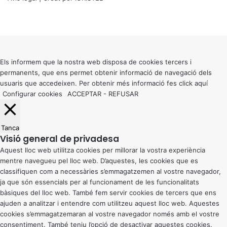
X
Facebook
X
WhatsApp
Telegram
Viber
Back
to
top
button
Els informem que la nostra web disposa de cookies tercers i
permanents, que ens permet obtenir informació de navegació dels
usuaris que accedeixen. Per obtenir més informació fes click
aquí
Configurar cookies
ACCEPTAR
-
REFUSAR
Tanca
Visió general de privadesa
Aquest lloc web utilitza cookies per millorar la vostra experiència
mentre navegueu pel lloc web. D’aquestes, les cookies que es
classifiquen com a necessàries s’emmagatzemen al vostre navegador,
ja que són essencials per al funcionament de les funcionalitats
bàsiques del lloc web. També fem servir cookies de tercers que ens
ajuden a analitzar i entendre com utilitzeu aquest lloc web. Aquestes
cookies s’emmagatzemaran al vostre navegador només amb el vostre
consentiment. També teniu l’opció de desactivar aquestes cookies.