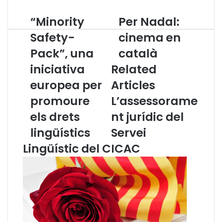
“Minority
Per Nadal:
“
P
M
e
Safety-
cinema en
i
r
Pack”, una
català
n
N
o
a
iniciativa
Related
r
d
i
europea per
Articles
a
t
l
promoure
L’assessorame
y
:
S
c
els drets
nt jurídic del
a
i
lingüístics
Servei
f
n
e
e
Lingüístic del CICAC
t
m
y
a
-
e
P
n
a
c
c
a
k
t