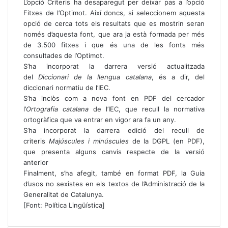
L’opció Criteris ha desaparegut per deixar pas a l’opció
Fitxes de l’Optimot. Així doncs, si seleccionem aquesta
opció de cerca tots els resultats que es mostrin seran
només d’aquesta font, que ara ja està formada per més
de 3.500 fitxes i que és una de les fonts més
consultades de l’Optimot.
S’ha incorporat la darrera versió actualitzada
del
Diccionari de la llengua catalana
, és a dir, del
diccionari normatiu de l’IEC.
S’ha inclòs com a nova font en PDF del cercador
l’
Ortografia catalana
de l’IEC, que recull la normativa
ortogràfica que va entrar en vigor ara fa un any.
S’ha incorporat la darrera edició del recull de
criteris
Majúscules i minúscules
de la DGPL (en PDF),
que presenta alguns canvis respecte de la versió
anterior
Finalment, s’ha afegit, també en format PDF, la
Guia
d’usos no sexistes en els textos de l’Administració de la
Generalitat de Catalunya
.
[Font: Política Lingüística]