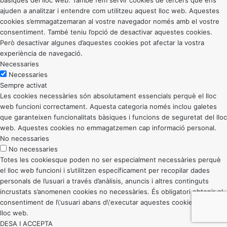
ajuden a analitzar i entendre com utilitzeu aquest lloc web. Aquestes
cookies s’emmagatzemaran al vostre navegador només amb el vostre
consentiment. També teniu l’opció de desactivar aquestes cookies.
Però desactivar algunes d’aquestes cookies pot afectar la vostra
experiència de navegació.
Necessaries
Necessaries
Sempre activat
Les cookies necessàries són absolutament essencials perquè el lloc
web funcioni correctament. Aquesta categoria només inclou galetes
que garanteixen funcionalitats bàsiques i funcions de seguretat del lloc
web. Aquestes cookies no emmagatzemen cap informació personal.
No necessaries
No necessaries
Totes les cookiesque poden no ser especialment necessàries perquè
el lloc web funcioni i s’utilitzen específicament per recopilar dades
personals de l’usuari a través d’anàlisis, anuncis i altres continguts
incrustats s’anomenen cookies no necessàries. És obligatori obtenir el
consentiment de l\'usuari abans d\'executar aquestes cookies al vostre
lloc web.
DESA I ACCEPTA