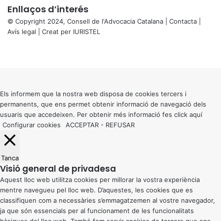
Enllaços d’interés
© Copyright 2024, Consell de l'Advocacia Catalana |
Contacta
|
Avís legal
| Creat per
IURISTEL
X
Facebook
X
WhatsApp
Telegram
Viber
Back
to
top
button
Els informem que la nostra web disposa de cookies tercers i
permanents, que ens permet obtenir informació de navegació dels
usuaris que accedeixen. Per obtenir més informació fes click
aquí
Configurar cookies
ACCEPTAR
-
REFUSAR
Tanca
Visió general de privadesa
Aquest lloc web utilitza cookies per millorar la vostra experiència
mentre navegueu pel lloc web. D’aquestes, les cookies que es
classifiquen com a necessàries s’emmagatzemen al vostre navegador,
ja que són essencials per al funcionament de les funcionalitats
bàsiques del lloc web. També fem servir cookies de tercers que ens