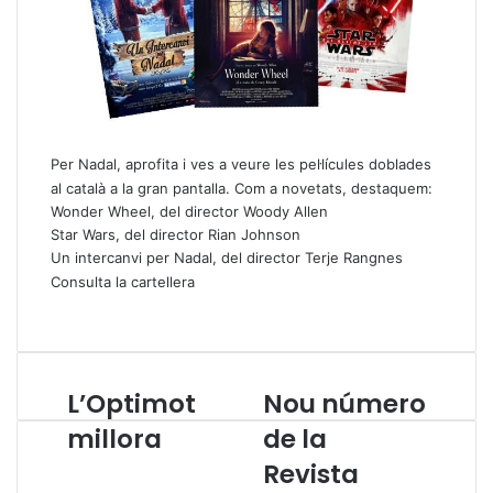
Per Nadal, aprofita i ves a veure les pel·lícules doblades
al català a la gran pantalla. Com a novetats, destaquem:
Wonder Wheel, del director Woody Allen
Star Wars, del director Rian Johnson
Un intercanvi per Nadal, del director Terje Rangnes
Consulta la cartellera
L’Optimot
Nou número
L
N
’
o
millora
de la
O
u
Revista
p
n
t
ú