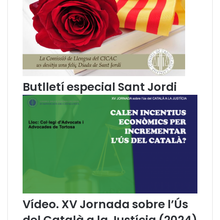
n
a
d
e
D
r
e
t
Butlletí especial Sant Jordi
P
ú
b
l
i
c
,
a
m
b
a
Vídeo. XV Jornada sobre l’Ús
r
t
del Català a la Justícia (2024)