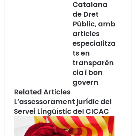
Catalana
i
m
m
e
de Dret
o
r
Públic, amb
t
o
m
d
articles
i
e
especialitza
l
l
l
a
ts en
o
R
transparèn
r
e
a
v
cia i bon
i
govern
s
t
Related Articles
a
L’assessorament jurídic del
C
a
Servei Lingüístic del CICAC
t
a
l
a