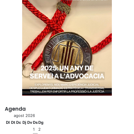
n
Agenda
agost 2026
Dl
Dt
Dc
Dj
Dv
Ds
Dg
1
2