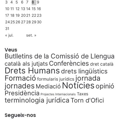
3
4
5
6
7
8
9
10
11
12
13
14
15
16
17
18
19
20
21
22
23
24
25
26
27
28
29
30
31
« jul.
set. »
Veus
Butlletins de la Comissió de Llengua
Conferències
català als jutjats
dret català
Drets Humans
drets lingüístics
Formació
jornada
formularis jurídics
Notícies
jornades
opinió
Mediació
Presidència
Taxes
Projectes Internacionals
terminologia jurídica
Torn d'Ofici
Segueix-nos