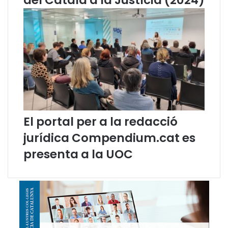
i
c
l
e
s
e
s
p
e
c
i
El portal per a la redacció
a
l
jurídica Compendium.cat es
i
presenta a la UOC
t
z
a
t
s
e
n
t