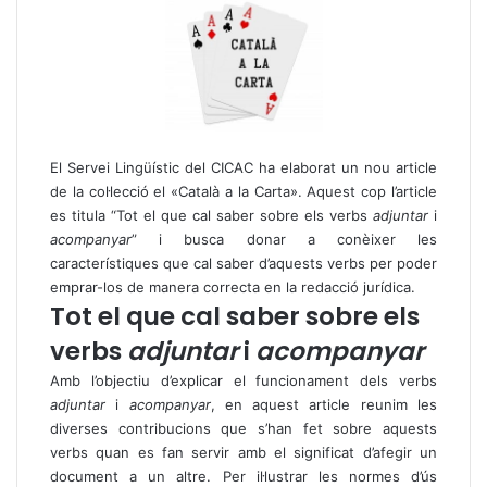
El Servei Lingüístic del CICAC ha elaborat un nou article
de la col·lecció el «Català a la Carta». Aquest cop l’article
es titula “Tot el que cal saber sobre els verbs
adjuntar
i
acompanyar
” i busca donar a conèixer les
característiques que cal saber d’aquests verbs per poder
emprar-los de manera correcta en la redacció jurídica.
Tot el que cal saber sobre els
verbs
adjuntar
i
acompanyar
Amb l’objectiu d’explicar el funcionament dels verbs
adjuntar
i
acompanyar
, en aquest article reunim les
diverses contribucions que s’han fet sobre aquests
verbs quan es fan servir amb el significat d’afegir un
document a un altre. Per il·lustrar les normes d’ús