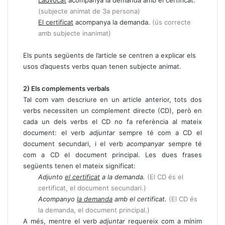
L’advocat
acompanya la demanda amb el certificat.
(subjecte animat de 3a persona)
El certificat
acompanya la demanda.
(ús correcte
amb subjecte inanimat)
Els punts següents de l’article se centren a explicar els
usos d’aquests verbs quan tenen subjecte animat.
2) Els complements verbals
Tal com vam descriure en un article anterior, tots dos
verbs necessiten un complement directe (CD), però en
cada un dels verbs el CD no fa referència al mateix
document: el verb
adjuntar
sempre té com a CD el
document secundari, i el verb
acompanyar
sempre té
com a CD el document principal. Les dues frases
següents tenen el mateix significat:
Adjunto
el certificat
a la demanda.
(El CD és el
certificat, el document secundari.)
Acompanyo
la demanda
amb el certificat.
(El CD és
la demanda, el document principal.)
A més, mentre el verb
adjuntar
requereix com a mínim