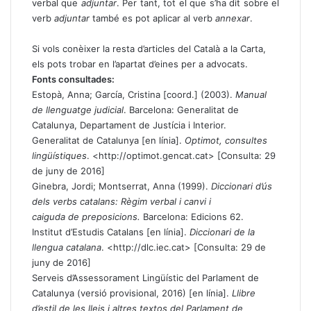
verbal que
adjuntar
. Per tant, tot el que s’ha dit sobre el
verb
adjuntar
també es pot aplicar al verb
annexar
.
Si vols conèixer la resta d’articles del Català a la Carta,
els pots trobar en l’apartat d’
eines per a advocats
.
Fonts consultades:
Estopà, Anna; García, Cristina [coord.] (2003).
Manual
de llenguatge judicial
. Barcelona: Generalitat de
Catalunya, Departament de Justícia i Interior.
Generalitat de Catalunya [en línia].
Optimot, consultes
lingüístiques
. <
http://optimot.gencat.cat
> [Consulta: 29
de juny de 2016]
Ginebra, Jordi; Montserrat, Anna (1999).
Diccionari d’ús
dels verbs catalans: Règim verbal i canvi i
caiguda de preposicions.
Barcelona: Edicions 62.
Institut d’Estudis Catalans [en línia].
Diccionari de la
llengua catalana
. <http://dlc.iec.cat> [Consulta: 29 de
juny de 2016]
Serveis d’Assessorament Lingüístic del Parlament de
Catalunya (versió provisional, 2016) [en línia].
Llibre
d’estil de les lleis i altres textos del Parlament de