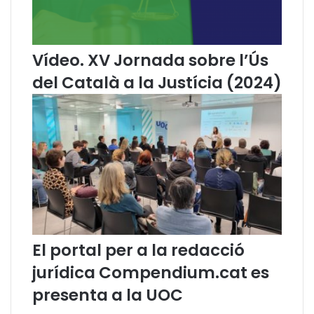
e
u
t
a
i
T
Vídeo. XV Jornada sobre l’Ús
r
del Català a la Justícia (2024)
e
b
a
l
l
El portal per a la redacció
jurídica Compendium.cat es
presenta a la UOC