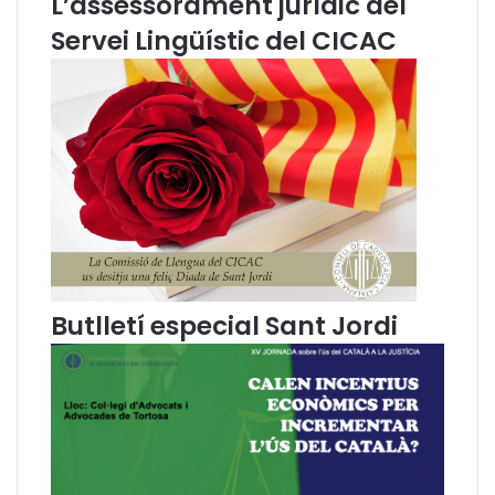
L’assessorament jurídic del
l
l
Servei Lingüístic del CICAC
a
a
R
r
e
e
v
v
i
i
s
s
t
t
a
a
d
d
e
e
L
l
l
a
Butlletí especial Sant Jordi
e
U
n
G
g
T
u
L
a
l
i
e
D
n
r
g