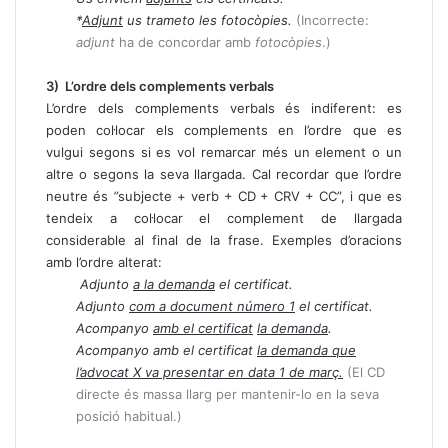
*
Adjunt
us trameto les fotocòpies.
(Incorrecte:
adjunt
ha de concordar amb
fotocòpies
.)
3) L’ordre dels complements verbals
L’ordre dels complements verbals és indiferent: es
poden col·locar els complements en l’ordre que es
vulgui segons si es vol remarcar més un element o un
altre o segons la seva llargada. Cal recordar que l’ordre
neutre és
“
subjecte + verb + CD + CRV + CC”, i que es
tendeix a col·locar el complement de llargada
considerable al final de la frase. Exemples d’oracions
amb l’ordre alterat:
Adjunto
a la demanda
el certificat.
Adjunto
com a document número 1
el certificat.
Acompanyo
amb el certificat
la demanda
.
Acompanyo amb el certificat
la demanda que
l’advocat X va presentar en data 1 de març.
(El CD
directe és massa llarg per mantenir-lo en la seva
posició habitual.)