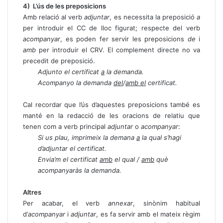
4) L’ús de les preposicions
Amb relació al verb
adjuntar
, es necessita la preposició
a
per introduir el CC de lloc figurat; respecte del verb
acompanyar
, es poden fer servir les preposicions
de
i
amb
per introduir el CRV. El complement directe no va
precedit de preposició.
Adjunto el certificat
a
la demanda.
Acompanyo la demanda
del
/
amb el
certificat.
Cal recordar que l’ús d’aquestes preposicions també es
manté en la redacció de les oracions de relatiu que
tenen com a verb principal
adjuntar
o
acompanyar
:
Si us plau, imprimeix la demana
a
la qual s’hagi
d’adjuntar el certificat.
Envia’m el certificat
amb
el qual /
amb
què
acompanyaràs la demanda.
Altres
Per acabar, el verb
annexar
, sinònim habitual
d’
acompanyar
i
adjuntar
, es fa servir amb el mateix règim