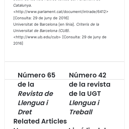
Catalunya
.
<
http://www.parlament.cat/document/intrade/6412
>
[Consulta: 29 de juny de 2016]
Universitat de Barcelona [en línia].
Criteris de la
Universitat de Barcelona (CUB)
.
<
http://www.ub.edu/cub
> [Consulta: 29 de juny de
2016]
Número 65
Número 42
N
N
ú
ú
de la
de la revista
m
m
Revista de
de la UGT
e
e
r
r
Llengua i
Llengua i
o
o
6
Dret
4
Treball
5
2
Related Articles
d
d
e
e