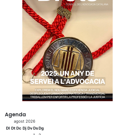
Agenda
agost 2026
Dl
Dt
Dc
Dj
Dv
Ds
Dg
1
2