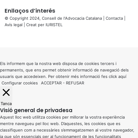
Enllaços d’interés
© Copyright 2024, Consell de l'Advocacia Catalana |
Contacta
|
Avís legal
| Creat per
IURISTEL
X
Facebook
X
WhatsApp
Telegram
Viber
Back
to
top
button
Els informem que la nostra web disposa de cookies tercers i
permanents, que ens permet obtenir informació de navegació dels
usuaris que accedeixen. Per obtenir més informació fes click
aquí
Configurar cookies
ACCEPTAR
-
REFUSAR
Tanca
Visió general de privadesa
Aquest lloc web utilitza cookies per millorar la vostra experiència
mentre navegueu pel lloc web. D’aquestes, les cookies que es
classifiquen com a necessàries s’emmagatzemen al vostre navegador,
ja que són essencials per al funcionament de les funcionalitats