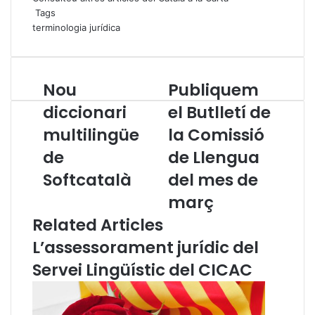
Tags
terminologia jurídica
Nou
Publiquem
N
P
o
u
diccionari
el Butlletí de
u
b
multilingüe
la Comissió
d
l
i
i
de
de Llengua
c
q
c
Softcatalà
u
del mes de
i
e
març
o
m
n
e
Related Articles
a
l
L’assessorament jurídic del
r
B
i
u
Servei Lingüístic del CICAC
m
t
u
l
l
l