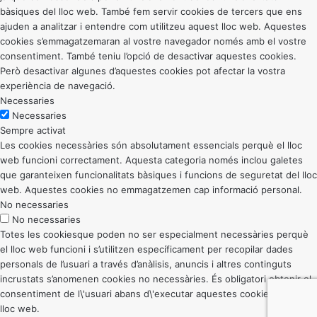
bàsiques del lloc web. També fem servir cookies de tercers que ens
ajuden a analitzar i entendre com utilitzeu aquest lloc web. Aquestes
cookies s’emmagatzemaran al vostre navegador només amb el vostre
consentiment. També teniu l’opció de desactivar aquestes cookies.
Però desactivar algunes d’aquestes cookies pot afectar la vostra
experiència de navegació.
Necessaries
Necessaries
Sempre activat
Les cookies necessàries són absolutament essencials perquè el lloc
web funcioni correctament. Aquesta categoria només inclou galetes
que garanteixen funcionalitats bàsiques i funcions de seguretat del lloc
web. Aquestes cookies no emmagatzemen cap informació personal.
No necessaries
No necessaries
Totes les cookiesque poden no ser especialment necessàries perquè
el lloc web funcioni i s’utilitzen específicament per recopilar dades
personals de l’usuari a través d’anàlisis, anuncis i altres continguts
incrustats s’anomenen cookies no necessàries. És obligatori obtenir el
consentiment de l\'usuari abans d\'executar aquestes cookies al vostre
lloc web.