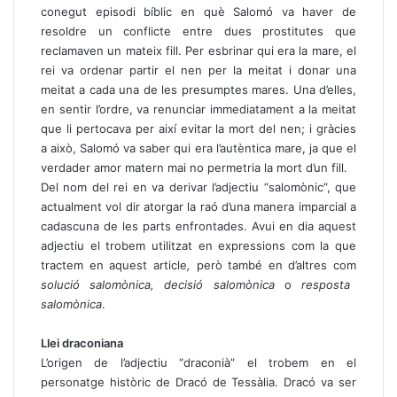
conegut episodi bíblic en què Salomó va haver de
resoldre un conflicte entre dues prostitutes que
reclamaven un mateix fill. Per esbrinar qui era la mare, el
rei va ordenar partir el nen per la meitat i donar una
meitat a cada una de les presumptes mares. Una d’elles,
en sentir l’ordre, va renunciar immediatament a la meitat
que li pertocava per així evitar la mort del nen; i gràcies
a això, Salomó va saber qui era l’autèntica mare, ja que el
verdader amor matern mai no permetria la mort d’un fill.
Del nom del rei en va derivar l’adjectiu “salomònic”, que
actualment vol dir atorgar la raó d’una manera imparcial a
cadascuna de les parts enfrontades. Avui en dia aquest
adjectiu el trobem utilitzat en expressions com la que
tractem en aquest article
,
però també en d’altres com
solució salomònica, decisió salomònica
o
resposta
salomònica
.
Llei draconiana
L’origen de l’adjectiu “draconià” el trobem en el
personatge històric de Dracó de Tessàlia. Dracó va ser