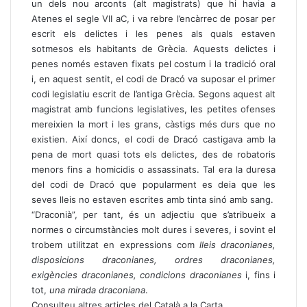
un dels nou arconts (alt magistrats) que hi havia a
Atenes el segle VII aC, i va rebre l’encàrrec de posar per
escrit els delictes i les penes als quals estaven
sotmesos els habitants de Grècia. Aquests delictes i
penes només estaven fixats pel costum i la tradició oral
i, en aquest sentit, el codi de Dracó va suposar el primer
codi legislatiu escrit de l’antiga Grècia. Segons aquest alt
magistrat amb funcions legislatives, les petites ofenses
mereixien la mort i les grans, càstigs més durs que no
existien. Així doncs, el codi de Dracó castigava amb la
pena de mort quasi tots els delictes, des de robatoris
menors fins a homicidis o assassinats. Tal era la duresa
del codi de Dracó que popularment es deia que les
seves lleis no estaven escrites amb tinta sinó amb sang.
“Draconià”, per tant, és un adjectiu que s’atribueix a
normes o circumstàncies molt dures i severes, i sovint el
trobem utilitzat en expressions com
lleis draconianes,
disposicions draconianes, ordres draconianes,
exigències draconianes, condicions draconianes
i, fins i
tot,
una mirada draconiana
.
Consulteu altres articles del Català a la Carta