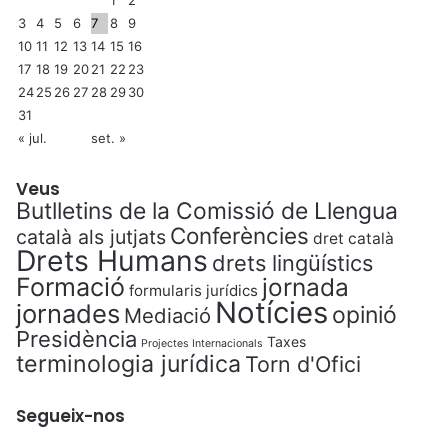
3
4
5
6
7
8
9
10
11
12
13
14
15
16
17
18
19
20
21
22
23
24
25
26
27
28
29
30
31
« jul.
set. »
Veus
Butlletins de la Comissió de Llengua
Conferències
català als jutjats
dret català
Drets Humans
drets lingüístics
Formació
jornada
formularis jurídics
Notícies
jornades
opinió
Mediació
Presidència
Taxes
Projectes Internacionals
terminologia jurídica
Torn d'Ofici
Segueix-nos