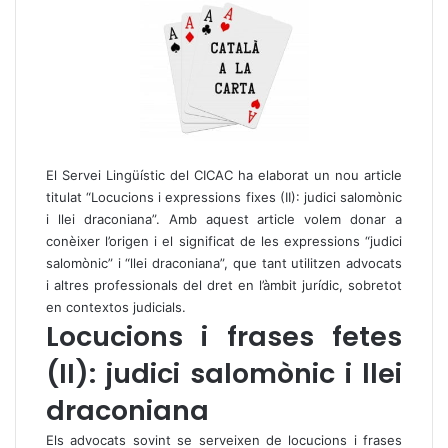
El Servei Lingüístic del CICAC ha elaborat un nou article
titulat “Locucions i expressions fixes (II): judici salomònic
i llei draconiana”. Amb aquest article volem donar a
conèixer l’origen i el significat de les expressions “judici
salomònic” i “llei draconiana”, que tant utilitzen advocats
i altres professionals del dret en l’àmbit jurídic, sobretot
en contextos judicials.
Locucions i frases fetes
(II): judici salomònic i llei
draconiana
Els advocats sovint se serveixen de locucions i frases