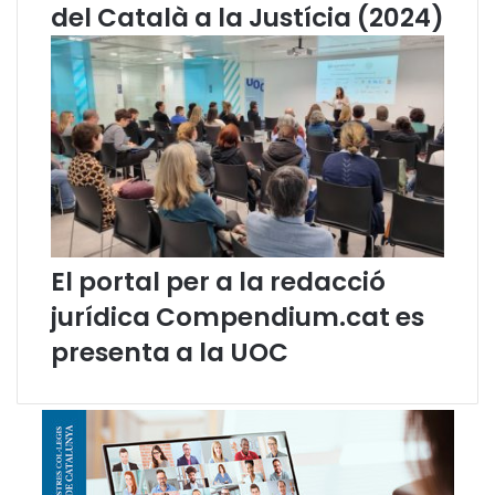
g
del Català a la Justícia (2024)
u
a
d
e
l
m
e
s
d
e
m
El portal per a la redacció
a
r
jurídica Compendium.cat es
ç
presenta a la UOC