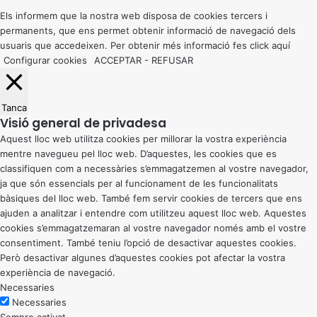
top
button
Els informem que la nostra web disposa de cookies tercers i
permanents, que ens permet obtenir informació de navegació dels
usuaris que accedeixen. Per obtenir més informació fes click
aquí
Configurar cookies
ACCEPTAR
-
REFUSAR
Tanca
Visió general de privadesa
Aquest lloc web utilitza cookies per millorar la vostra experiència
mentre navegueu pel lloc web. D’aquestes, les cookies que es
classifiquen com a necessàries s’emmagatzemen al vostre navegador,
ja que són essencials per al funcionament de les funcionalitats
bàsiques del lloc web. També fem servir cookies de tercers que ens
ajuden a analitzar i entendre com utilitzeu aquest lloc web. Aquestes
cookies s’emmagatzemaran al vostre navegador només amb el vostre
consentiment. També teniu l’opció de desactivar aquestes cookies.
Però desactivar algunes d’aquestes cookies pot afectar la vostra
experiència de navegació.
Necessaries
Necessaries
Sempre activat