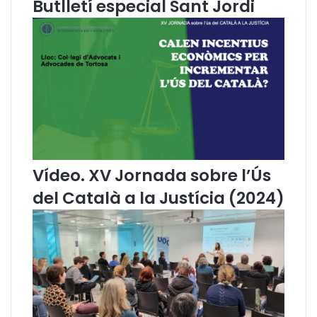
Butlletí especial Sant Jordi
a
d
u
c
c
i
ó
a
l
c
a
Vídeo. XV Jornada sobre l’Ús
t
a
del Català a la Justícia (2024)
l
à
d
e
l
L
i
b