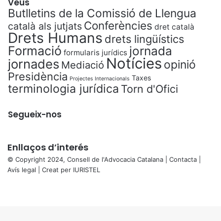
Veus
Butlletins de la Comissió de Llengua
Conferències
català als jutjats
dret català
Drets Humans
drets lingüístics
Formació
jornada
formularis jurídics
Notícies
jornades
opinió
Mediació
Presidència
Taxes
Projectes Internacionals
terminologia jurídica
Torn d'Ofici
Segueix-nos
Enllaços d’interés
© Copyright 2024, Consell de l'Advocacia Catalana |
Contacta
|
Avís legal
| Creat per
IURISTEL
X
Facebook
X
WhatsApp
Telegram
Viber
Back
to