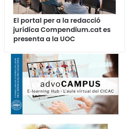
r
e
O
El portal per a la redacció
f
f
jurídica Compendium.cat es
i
presenta a la UOC
c
e
5